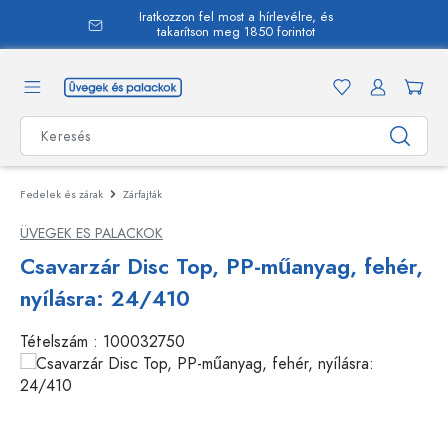
Iratkozzon fel most a hírlevélre, és
 tartalomra
takarítson meg 1850 forintot
Fedelek és zárak
Zárfajták
ÜVEGEK ES PALACKOK
Csavarzár Disc Top, PP-műanyag, fehér,
nyílásra: 24/410
Tételszám :
100032750