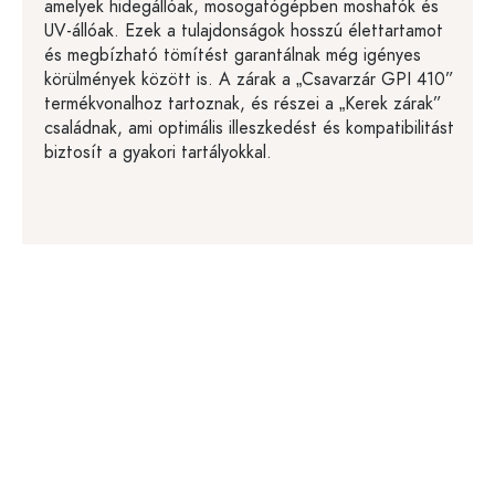
amelyek hidegállóak, mosogatógépben moshatók és
UV-állóak. Ezek a tulajdonságok hosszú élettartamot
és megbízható tömítést garantálnak még igényes
körülmények között is. A zárak a „Csavarzár GPI 410”
termékvonalhoz tartoznak, és részei a „Kerek zárak”
családnak, ami optimális illeszkedést és kompatibilitást
biztosít a gyakori tartályokkal.