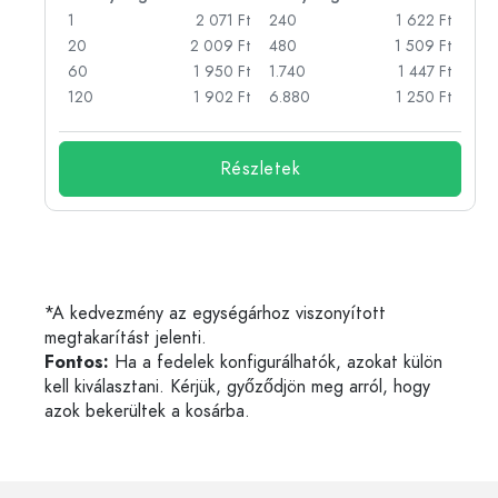
Ft
1
2 071 Ft
240
1 622 Ft
Ft
20
2 009 Ft
480
1 509 Ft
Ft
60
1 950 Ft
1.740
1 447 Ft
Ft
120
1 902 Ft
6.880
1 250 Ft
Részletek
*A kedvezmény az egységárhoz viszonyított
megtakarítást jelenti.
Fontos:
Ha a fedelek konfigurálhatók, azokat külön
kell kiválasztani. Kérjük, győződjön meg arról, hogy
azok bekerültek a kosárba.