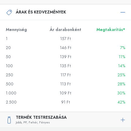
ÁRAK ÉS KEDVEZMÉNYEK
Mennyiség
Ár darabonként
Megtakarítás*
1
157 Ft
20
146 Ft
7%
50
139 Ft
11%
100
135 Ft
14%
250
117 Ft
25%
500
113 Ft
28%
1.000
109 Ft
30%
2.500
91 Ft
42%
TERMÉK TESTRESZABÁSA
Jobb,
PP,
Fehér,
Fényes