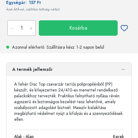
Egységár:
157 Ft
Árak ÁFÁ-val, szállítási költség nélkül
Kosárba
Azonnal elérhető.
Szállításra kész
: 1-2 napon belül
A termék jellemzői
A fehér Disc Top csavarzár tartós polipropilénből (PP)
készült, és kifejezetten 24/410-es menettel rendelkező
palackokhoz tervezték. Praktikus felnyitható nyílása révén
egyszerű és biztonságos kezelést tesz lehetővé, amely
szabályozott adagolást biztosít. Masszív kialakítása
megbízható védelmet nyújt a kifolyás és a szennyeződések
ellen.
Alak - Alap
Kerek