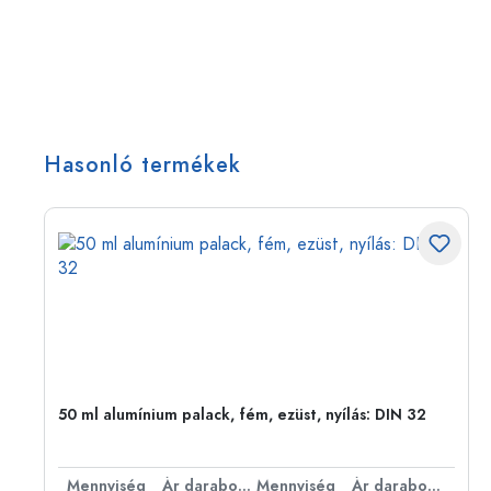
Hasonló termékek
eg,
50 ml alumínium palack, fém, ezüst, nyílás: DIN 32
bonként
Mennyiség
Ár darabonként
Mennyiség
Ár darabonként