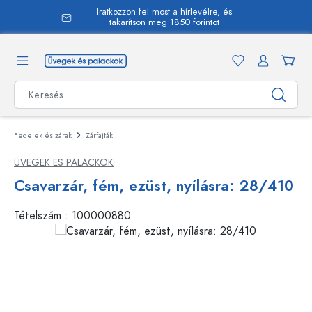
Iratkozzon fel most a hírlevélre, és
 tartalomra
takarítson meg 1850 forintot
Fedelek és zárak
Zárfajták
ÜVEGEK ES PALACKOK
Csavarzár, fém, ezüst, nyílásra: 28/410
Tételszám :
100000880