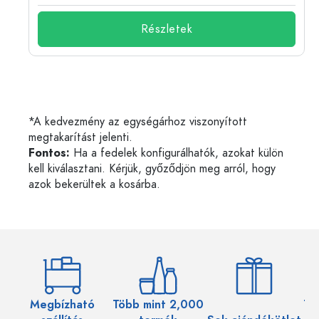
Részletek
*A kedvezmény az egységárhoz viszonyított
megtakarítást jelenti.
Fontos:
Ha a fedelek konfigurálhatók, azokat külön
kell kiválasztani. Kérjük, győződjön meg arról, hogy
azok bekerültek a kosárba.
Megbízható
Több mint 2,000
Töb