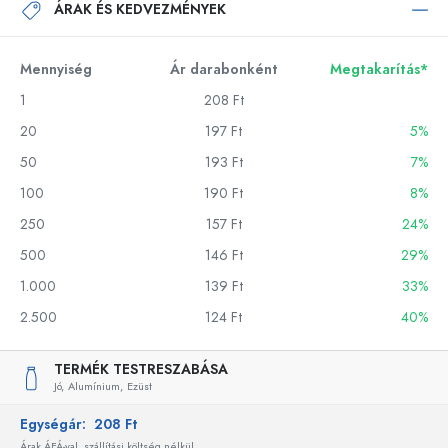
ÁRAK ÉS KEDVEZMÉNYEK
Mennyiség
Ár darabonként
Megtakarítás*
1
208 Ft
20
197 Ft
5%
50
193 Ft
7%
100
190 Ft
8%
250
157 Ft
24%
500
146 Ft
29%
1.000
139 Ft
33%
2.500
124 Ft
40%
TERMÉK TESTRESZABÁSA
Jó,
Alumínium,
Ezüst
Egységár:
208 Ft
Árak ÁFÁ-val, szállítási költség nélkül