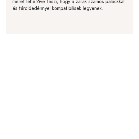
méret lehetővé teszi, hogy a zárak számos palackkal
és tárolóedénnyel kompatibilisek legyenek.