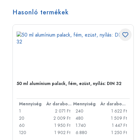
Hasonló termékek
eg,
50 ml alumínium palack, fém, ezüst, nyílás: DIN 32
bonként
Mennyiség
Ár darabonként
Mennyiség
Ár darabonként
Ft
1
2 071 Ft
240
1 622 Ft
Ft
20
2 009 Ft
480
1 509 Ft
Ft
60
1 950 Ft
1.740
1 447 Ft
Ft
120
1 902 Ft
6.880
1 250 Ft