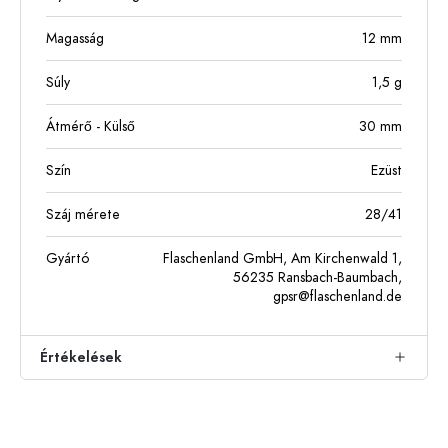
Magasság
12
mm
Súly
1,5
g
Átmérő - Külső
30
mm
Szín
Ezüst
Száj mérete
28/41
Gyártó
Flaschenland GmbH, Am Kirchenwald 1,
56235 Ransbach-Baumbach,
gpsr@flaschenland.de
Értékelések