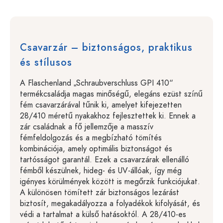
Csavarzár – biztonságos, praktikus
és stílusos
A Flaschenland „Schraubverschluss GPI 410“
termékcsaládja magas minőségű, elegáns ezüst színű
fém csavarzárával tűnik ki, amelyet kifejezetten
28/410 méretű nyakakhoz fejlesztettek ki. Ennek a
zár családnak a fő jellemzője a masszív
fémfeldolgozás és a megbízható tömítés
kombinációja, amely optimális biztonságot és
tartósságot garantál. Ezek a csavarzárak ellenálló
fémből készülnek, hideg- és UV-állóak, így még
igényes körülmények között is megőrzik funkciójukat.
A különösen tömített zár biztonságos lezárást
biztosít, megakadályozza a folyadékok kifolyását, és
védi a tartalmat a külső hatásoktól. A 28/410-es