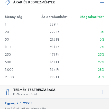
ÁRAK ÉS KEDVEZMÉNYEK
Mennyiség
Ár darabonként
Megtakarítás*
1
229 Ft
20
222 Ft
3%
50
215 Ft
6%
100
211 Ft
7%
250
171 Ft
25%
500
167 Ft
27%
1.000
164 Ft
28%
2.500
135 Ft
41%
TERMÉK TESTRESZABÁSA
Jó,
Alumínium,
Ezüst
Egységár:
229 Ft
Árak ÁFÁ-val, szállítási költség nélkül