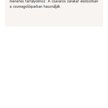
menetes tartályokhoz. A csavaros zárakat elsősorban
a csomagolóiparban használják.