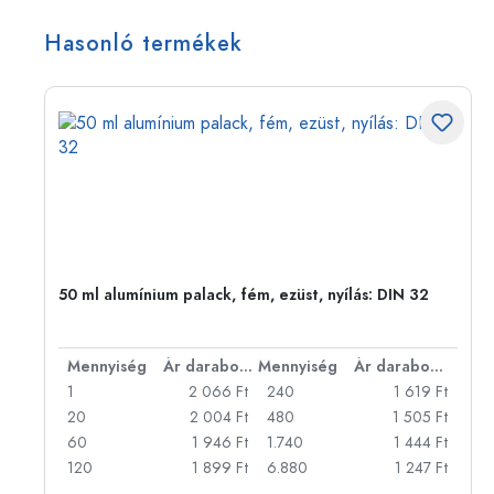
Hasonló termékek
eg,
50 ml alumínium palack, fém, ezüst, nyílás: DIN 32
bonként
Mennyiség
Ár darabonként
Mennyiség
Ár darabonként
Ft
1
2 066 Ft
240
1 619 Ft
Ft
20
2 004 Ft
480
1 505 Ft
Ft
60
1 946 Ft
1.740
1 444 Ft
Ft
120
1 899 Ft
6.880
1 247 Ft