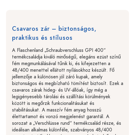
Csavaros zár – biztonságos,
praktikus és stílusos
A Flaschenland „Schraubverschluss GPI 400“
termékcsaládja kiváló minőségű, elegáns ezüst színű
fém megmunkálásával tűnik ki, és kifejezetten a
48/400 menettel ellátott nyílásokhoz készült. Fő
jellemzője a különösen jól záró kupak, amely
biztonságos és megbízható tömítést biztosít. Ezek a
csavaros zárak hideg- és UV-állóak, így még a
legigényesebb tárolási és szállítási körülmények
között is megőrzik funkcionalitásukat és
stabilitásukat. A masszív fém anyag hosszú
élettartamot és vonzó megjelenést garantál. A
sorozat a „Verschlüsse rund“ termékcsalád része, és
ideálisan alkalmas különféle, szabványos 48/400