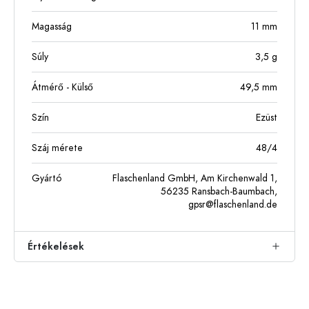
Magasság
11
mm
Súly
3,5
g
Átmérő - Külső
49,5
mm
Szín
Ezüst
Száj mérete
48/4
Gyártó
Flaschenland GmbH, Am Kirchenwald 1,
56235 Ransbach-Baumbach,
gpsr@flaschenland.de
Értékelések