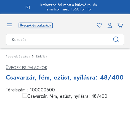
Iratkozzon fel most a hírlevélre, és
 tartalomra
takarítson meg 1850 forintot
Fedelek és zárak
Zárfajták
ÜVEGEK ES PALACKOK
Csavarzár, fém, ezüst, nyílásra: 48/400
Tételszám :
100000600