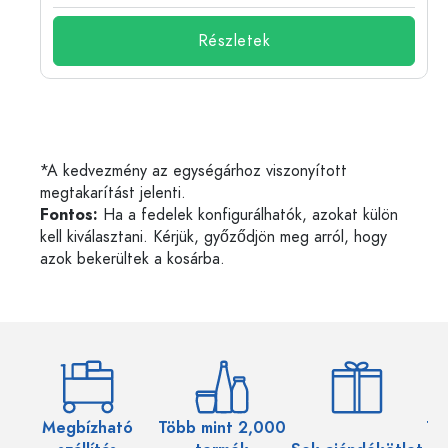
Részletek
*A kedvezmény az egységárhoz viszonyított
megtakarítást jelenti.
Fontos:
Ha a fedelek konfigurálhatók, azokat külön
kell kiválasztani. Kérjük, győződjön meg arról, hogy
azok bekerültek a kosárba.
Megbízható
Több mint 2,000
Töb