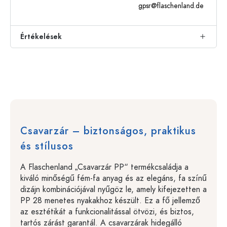
gpsr@flaschenland.de
Értékelések
Csavarzár – biztonságos, praktikus
és stílusos
A Flaschenland „Csavarzár PP“ termékcsaládja a
kiváló minőségű fém-fa anyag és az elegáns, fa színű
dizájn kombinációjával nyűgöz le, amely kifejezetten a
PP 28 menetes nyakakhoz készült. Ez a fő jellemző
az esztétikát a funkcionalitással ötvözi, és biztos,
tartós zárást garantál. A csavarzárak hidegálló