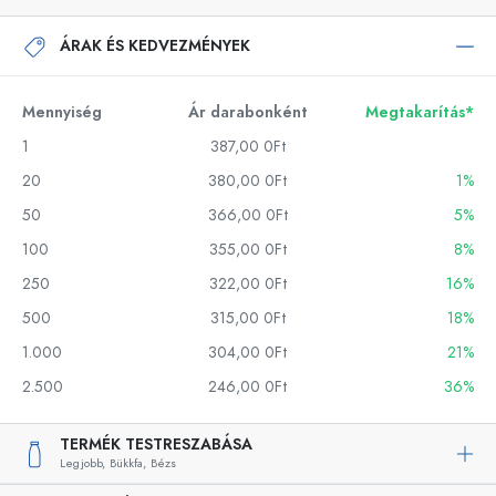
ÁRAK ÉS KEDVEZMÉNYEK
Mennyiség
Ár darabonként
Megtakarítás*
1
387,00 0Ft
20
380,00 0Ft
1%
50
366,00 0Ft
5%
100
355,00 0Ft
8%
250
322,00 0Ft
16%
500
315,00 0Ft
18%
1.000
304,00 0Ft
21%
2.500
246,00 0Ft
36%
TERMÉK TESTRESZABÁSA
Legjobb,
Bükkfa,
Bézs