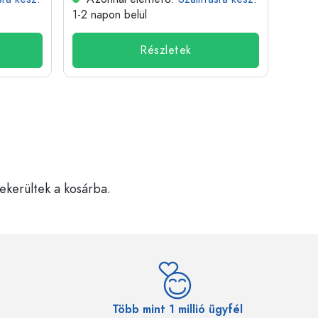
1-2 napon belül
1-2 n
Részletek
bekerültek a kosárba.
Több mint 1 millió ügyfél