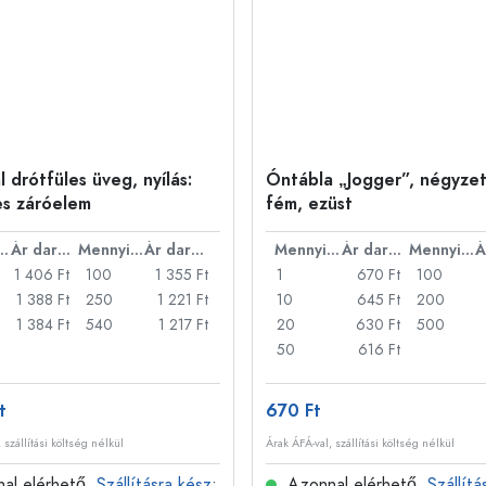
 drótfüles üveg, nyílás:
Óntábla „Jogger”, négyzet
es záróelem
fém, ezüst
nyiség
Ár darabonként
Mennyiség
Ár darabonként
Mennyiség
Ár darabonként
Mennyiség
1 406 Ft
100
1 355 Ft
1
670 Ft
100
1 388 Ft
250
1 221 Ft
10
645 Ft
200
1 384 Ft
540
1 217 Ft
20
630 Ft
500
50
616 Ft
t
670 Ft
 szállítási költség nélkül
Árak ÁFÁ-val, szállítási költség nélkül
al elérhető.
Szállításra kész
:
Azonnal elérhető.
Szállítá