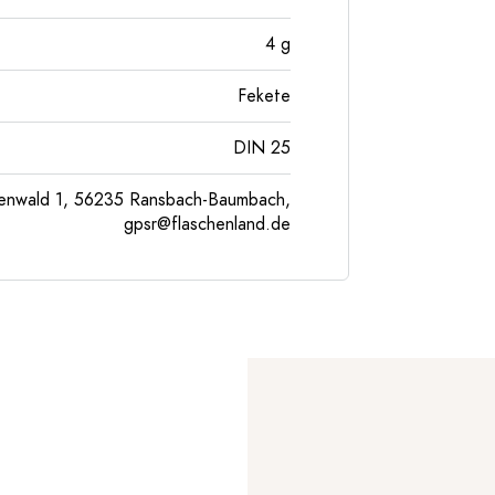
4
g
Fekete
DIN 25
enwald 1, 56235 Ransbach-Baumbach,
gpsr@flaschenland.de