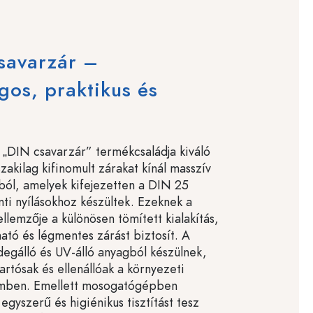
savarzár –
gos, praktikus és
 „DIN csavarzár” termékcsaládja kiváló
akilag kifinomult zárakat kínál masszív
l, amelyek kifejezetten a DIN 25
nti nyílásokhoz készültek. Ezeknek a
ellemzője a különösen tömített kialakítás,
tó és légmentes zárást biztosít. A
degálló és UV-álló anyagból készülnek,
artósak és ellenállóak a környezeti
emben. Emellett mosogatógépben
gyszerű és higiénikus tisztítást tesz