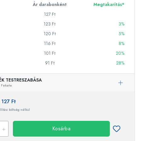
Ár darabonként
Megtakarítás*
127 Ft
ckok
123 Ft
3%
120 Ft
5%
palackok
116 Ft
8%
101 Ft
20%
91 Ft
28%
ÉK TESTRESZABÁSA
Fekete
k
ballonok
:
127 Ft
llítási költség nélkül
Kosárba