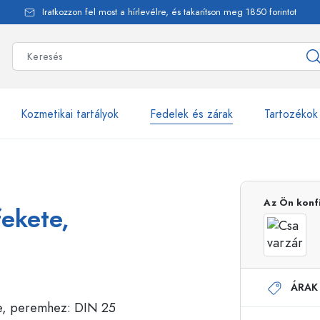
Iratkozzon fel most a hírlevélre, és takarítson meg 1850 forintot
Kozmetikai tartályok
Fedelek és zárak
Tartozékok
alackok
több mint 2500 ter
Az Ön konf
ekete,
Estal-Palackok
ÁRAK
Adagolópalackok
Airless adagolók
Szórópalackok
Roll-on palackok