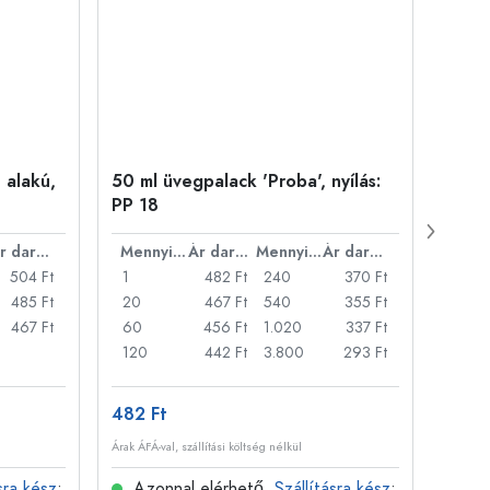
 alakú,
50 ml üvegpalack 'Proba', nyílás:
Kupa
PP 18
Ár darabonként
Mennyiség
Ár darabonként
Mennyiség
Ár darabonként
504 Ft
1
482 Ft
240
370 Ft
1
485 Ft
20
467 Ft
540
355 Ft
20
467 Ft
60
456 Ft
1.020
337 Ft
50
120
442 Ft
3.800
293 Ft
100
482 Ft
3 873
Árak ÁFÁ-val, szállítási költség nélkül
Árak ÁFÁ-
sra kész
:
Azonnal elérhető.
Szállításra kész
:
Azo