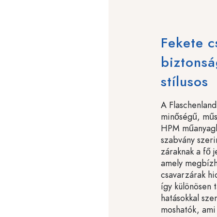
Fekete c
biztonsá
stílusos
A Flaschenland
minőségű, műsz
HPM műanyagbó
szabvány szeri
záraknak a fő j
amely megbízha
csavarzárak hi
így különösen t
hatásokkal sz
moshatók, ami e