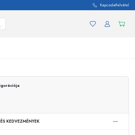
Kapcsolatfelvétel
mék és termékváltozat
A befőttes üvegekhez
Vásároljon most
igurációja
Vásároljon most
 ÉS KEDVEZMÉNYEK