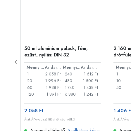
ny
50 ml alumínium palack, fém,
2.160 ml
ezüst, nyílás: DIN 32
drótfül
Ár darabonként
Mennyiség
Ár darabonként
Mennyiség
Ár darabonként
Men
22 Ft
1
2 058 Ft
240
1 612 Ft
1
18 Ft
20
1 996 Ft
480
1 500 Ft
10
14 Ft
60
1 938 Ft
1.740
1 438 Ft
50
11 Ft
120
1 891 Ft
6.880
1 242 Ft
2 058 Ft
1 406 F
Árak ÁFÁ-val, szállítási költség nélkül
Árak ÁFÁ-val,
 kész
:
Azonnal elérhető.
Szállításra kész
:
Azonn