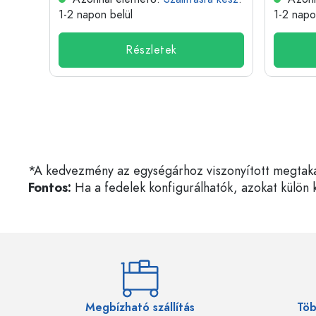
1-2 napon belül
1-2 napo
Részletek
*A kedvezmény az egységárhoz viszonyított megtakarí
Fontos:
Ha a fedelek konfigurálhatók, azokat külön k
Megbízható szállítás
Töb