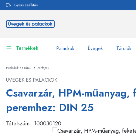
Gyors szállítás
reséshez
Ugrás a fő navigációhoz
Termékek
Palackok
Üvegek
Tárolók
Fedelek és zárak
Zárfajták
Palackok
Összes megjelenítése P
ÜVEGEK ES PALACKOK
Üvegek
Palackok márka szerint
Csavarzár, HPM-műanyag, f
WECK-palackok
Tárolók
peremhez: DIN 25
Edények
Palackok funkció szerint
Tételszám :
100030120
Pipettás palackok
Kozmetikai tartályok
Csatos üvegpalackok