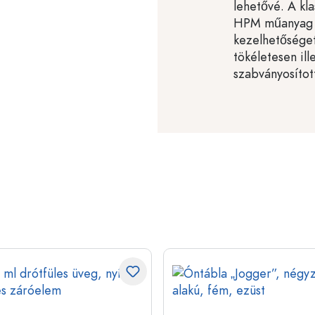
lehetővé. A kla
HPM műanyag st
kezelhetőséget
tökéletesen il
szabványosított