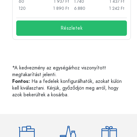
Ft
60
1 937 Ft
1.740
1 437 Ft
Ft
120
1 890 Ft
6.880
1 242 Ft
Részletek
*A kedvezmény az egységárhoz viszonyított
megtakarítást jelenti.
Fontos:
Ha a fedelek konfigurálhatók, azokat külön
kell kiválasztani. Kérjük, győződjön meg arról, hogy
azok bekerültek a kosárba.