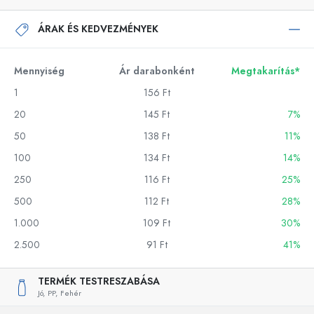
ÁRAK ÉS KEDVEZMÉNYEK
Mennyiség
Ár darabonként
Megtakarítás*
1
156 Ft
20
145 Ft
7%
50
138 Ft
11%
100
134 Ft
14%
250
116 Ft
25%
500
112 Ft
28%
1.000
109 Ft
30%
2.500
91 Ft
41%
TERMÉK TESTRESZABÁSA
Jó,
PP,
Fehér