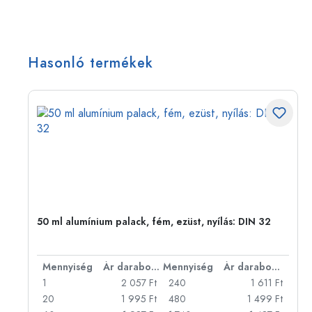
Hasonló termékek
50 ml alumínium palack, fém, ezüst, nyílás: DIN 32
bonként
Mennyiség
Ár darabonként
Mennyiség
Ár darabonként
Ft
1
2 057 Ft
240
1 611 Ft
Ft
20
1 995 Ft
480
1 499 Ft