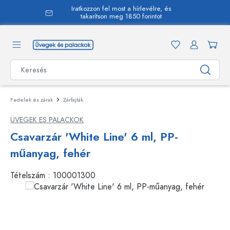
Iratkozzon fel most a hírlevélre, és
 tartalomra
takarítson meg 1850 forintot
Fedelek és zárak
Zárfajták
ÜVEGEK ES PALACKOK
Csavarzár 'White Line' 6 ml, PP-
műanyag, fehér
Tételszám :
100001300