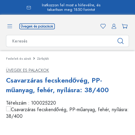
Iratkozzon fel most a hírlevélre, és
 tartalomra
takarítson meg 1850 forintot
Fedelek és zárak
Zárfajták
ÜVEGEK ES PALACKOK
Csavarzáras fecskendővég, PP-
műanyag, fehér, nyílásra: 38/400
Tételszám :
100025220