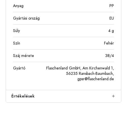
Anyag
PP
Gyártási ország
EU
Súly
4
g
Szín
Fehér
Száj mérete
38/4
Gyártó
Flaschenland GmbH, Am Kirchenwald 1,
56235 Ransbach-Baumbach,
gpsr@flaschenland.de
Értékelések