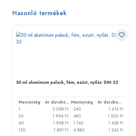
Hasonló termékek
50 ml alumínium palack, fém, ezüst, nyílás: DIN 32
bonként
Mennyiség
Ár darabonként
Mennyiség
Ár darabonként
Ft
1
2 058 Ft
240
1 612 Ft
Ft
20
1 996 Ft
480
1 500 Ft
Ft
60
1 938 Ft
1.740
1 438 Ft
Ft
120
1 891 Ft
6.880
1 242 Ft