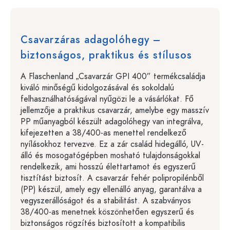
Csavarzáras adagolóhegy –
biztonságos, praktikus és stílusos
A Flaschenland „Csavarzár GPI 400” termékcsaládja
kiváló minőségű kidolgozásával és sokoldalú
felhasználhatóságával nyűgözi le a vásárlókat. Fő
jellemzője a praktikus csavarzár, amelybe egy masszív
PP műanyagból készült adagolóhegy van integrálva,
kifejezetten a 38/400-as menettel rendelkező
nyílásokhoz tervezve. Ez a zár család hidegálló, UV-
álló és mosogatógépben mosható tulajdonságokkal
rendelkezik, ami hosszú élettartamot és egyszerű
tisztítást biztosít. A csavarzár fehér polipropilénből
(PP) készül, amely egy ellenálló anyag, garantálva a
vegyszerállóságot és a stabilitást. A szabványos
38/400-as menetnek köszönhetően egyszerű és
biztonságos rögzítés biztosított a kompatibilis