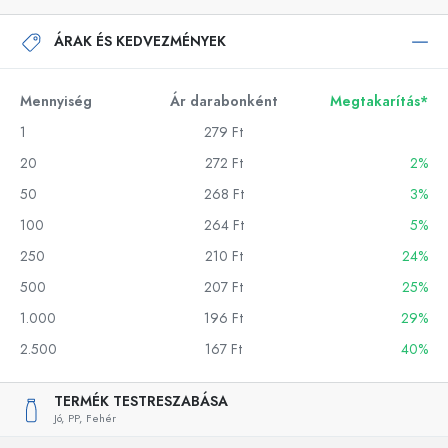
ÁRAK ÉS KEDVEZMÉNYEK
Mennyiség
Ár darabonként
Megtakarítás*
1
279 Ft
20
272 Ft
2%
50
268 Ft
3%
100
264 Ft
5%
250
210 Ft
24%
500
207 Ft
25%
1.000
196 Ft
29%
2.500
167 Ft
40%
TERMÉK TESTRESZABÁSA
Jó,
PP,
Fehér