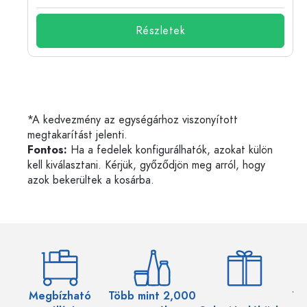
Részletek
*A kedvezmény az egységárhoz viszonyított
megtakarítást jelenti.
Fontos:
Ha a fedelek konfigurálhatók, azokat külön
kell kiválasztani. Kérjük, győződjön meg arról, hogy
azok bekerültek a kosárba.
Megbízható
Több mint 2,000
Töb