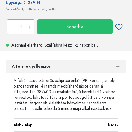
Egységár:
279 Ft
Árak ÁFÁ-val, szállítási költség nélkül
Kosárba
Azonnal elérhető.
Szállításra kész
: 1-2 napon belül
A termék jellemzői
A fehér csavarzár erős polipropilénből (PP) készült, amely
biztos tömítést és tartós megbízhatóságot garantál.
Kifejezetten 38/400-as nyakátmérőjű kerek tartályokhoz
tervezték, lehetővé téve a pontos adagolást és a könnyű
lezárást. Átgondolt kialakítása kényelmes használatot
biztosít – ideális sokoldalú mindennapi alkalmazásokhoz.
Alak - Alap
Kerek