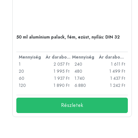
50 ml alumínium palack, fém, ezüst, nyílás: DIN 32
bonként
Mennyiség
Ár darabonként
Mennyiség
Ár darabonként
Ft
1
2 057 Ft
240
1 611 Ft
Ft
20
1 995 Ft
480
1 499 Ft
Ft
60
1 937 Ft
1.740
1 437 Ft
Ft
120
1 890 Ft
6.880
1 242 Ft
Részletek