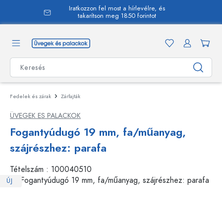
Iratkozzon fel most a hírlevélre, és
 tartalomra
takarítson meg 1850 forintot
Fedelek és zárak
Zárfajták
ÜVEGEK ES PALACKOK
Fogantyúdugó 19 mm, fa/műanyag,
szájrészhez: parafa
Tételszám :
100040510
ÚJ