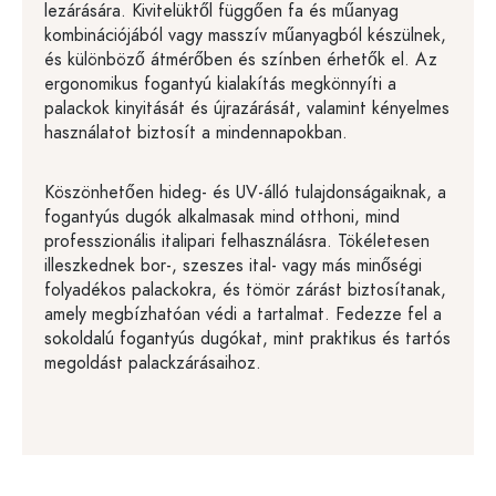
lezárására. Kivitelüktől függően fa és műanyag
kombinációjából vagy masszív műanyagból készülnek,
és különböző átmérőben és színben érhetők el. Az
ergonomikus fogantyú kialakítás megkönnyíti a
palackok kinyitását és újrazárását, valamint kényelmes
használatot biztosít a mindennapokban.
Köszönhetően hideg- és UV-álló tulajdonságaiknak, a
fogantyús dugók alkalmasak mind otthoni, mind
professzionális italipari felhasználásra. Tökéletesen
illeszkednek bor-, szeszes ital- vagy más minőségi
folyadékos palackokra, és tömör zárást biztosítanak,
amely megbízhatóan védi a tartalmat. Fedezze fel a
sokoldalú fogantyús dugókat, mint praktikus és tartós
megoldást palackzárásaihoz.