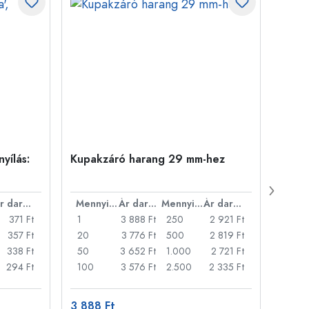
yílás:
Kupakzáró harang 29 mm-hez
500 m
Carré
nyílá
Ár darabonként
Mennyiség
Ár darabonként
Mennyiség
Ár darabonként
371 Ft
1
3 888 Ft
250
2 921 Ft
1
357 Ft
20
3 776 Ft
500
2 819 Ft
24
338 Ft
50
3 652 Ft
1.000
2 721 Ft
72
294 Ft
100
3 576 Ft
2.500
2 335 Ft
120
3 888 Ft
509 