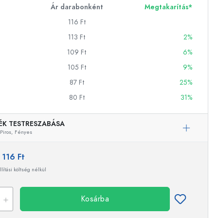
Ár darabonként
Megtakarítás*
116 Ft
ckok
113 Ft
2%
109 Ft
6%
palackok
105 Ft
9%
87 Ft
25%
80 Ft
31%
ÉK TESTRESZABÁSA
Piros,
Fényes
k
ballonok
:
116 Ft
llítási költség nélkül
Kosárba