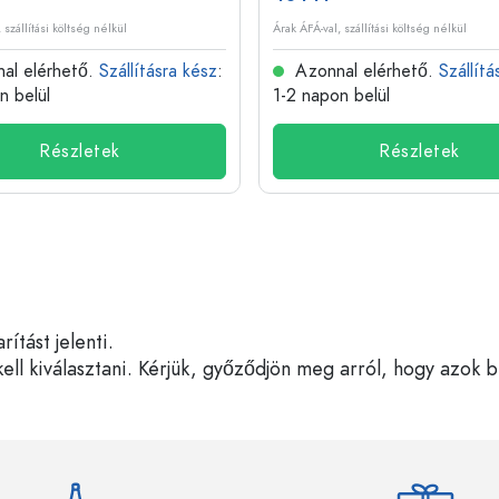
 szállítási költség nélkül
Árak ÁFÁ-val, szállítási költség nélkül
al elérhető.
Szállításra kész
:
Azonnal elérhető.
Szállítá
n belül
1-2 napon belül
Részletek
Részletek
tást jelenti.
ell kiválasztani. Kérjük, győződjön meg arról, hogy azok 