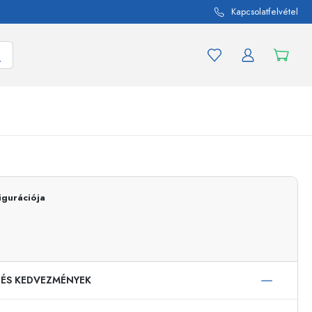
Kapcsolatfelvétel
mék és termékváltozat
A befőttes üvegekhez
Vásároljon most
igurációja
Vásároljon most
 ÉS KEDVEZMÉNYEK