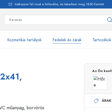
Iratkozzon fel most a hírlevélre, és takarítson meg 1850 forintot
Kozmetikai tartályok
Fedelek és zárak
Tartozékok
alackok
több mint 2500 ter
Az Ön konf
32x41,
Estal-Palackok
ÁRAK
Adagolópalackok
Airless adagolók
Szórópalackok
Roll-on palackok