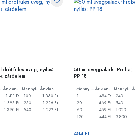
 drótfüles üveg, nyílás:
50 ml üvegpalack 'Proba', n
es záróelem
PP 18
nyiség
Ár darabonként
Mennyiség
Ár darabonként
Mennyiség
Ár darabonként
Mennyiség
1 411 Ft
100
1 360 Ft
1
484 Ft
240
1 393 Ft
250
1 226 Ft
20
469 Ft
540
1 390 Ft
540
1 222 Ft
60
459 Ft
1.020
120
444 Ft
3.800
484 Ft