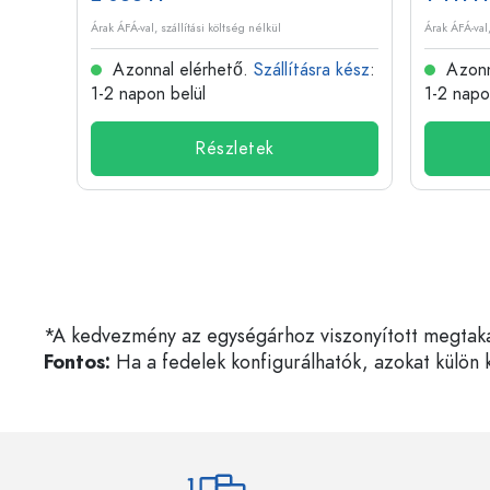
Árak ÁFÁ-val, szállítási költség nélkül
Árak ÁFÁ-val,
 kész
:
Azonnal elérhető.
Szállításra kész
:
Azonn
1-2 napon belül
1-2 napo
Részletek
*A kedvezmény az egységárhoz viszonyított megtakarí
Fontos:
Ha a fedelek konfigurálhatók, azokat külön k