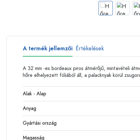
Műanyag palackok
A termék jellemzői
Értékelések
A 32 mm -es bordeaux piros átmérőjű, mintavételi átm
hőre elhelyezett fóliából áll, a palacknyak körül zsu
Alak - Alap
Anyag
Gyártási ország
Magasság