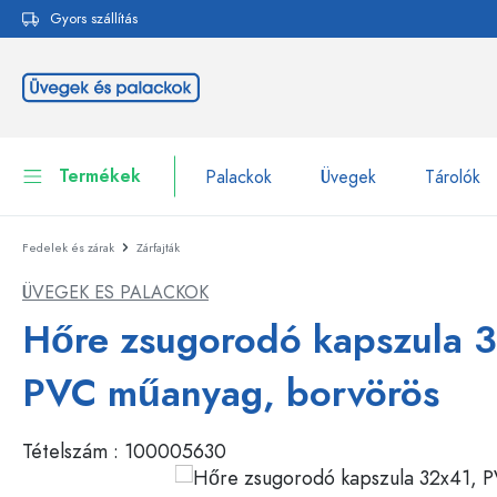
Gyors szállítás
reséshez
Ugrás a fő navigációhoz
Termékek
Palackok
Üvegek
Tárolók
Fedelek és zárak
Zárfajták
Palackok
Összes megjelenítése P
ÜVEGEK ES PALACKOK
Üvegek
Palackok márka szerint
Hőre zsugorodó kapszula 
WECK-palackok
Tárolók
PVC műanyag, borvörös
Edények
Palackok funkció szerint
Tételszám :
100005630
Pipettás palackok
Kozmetikai tartályok
Csatos üvegpalackok