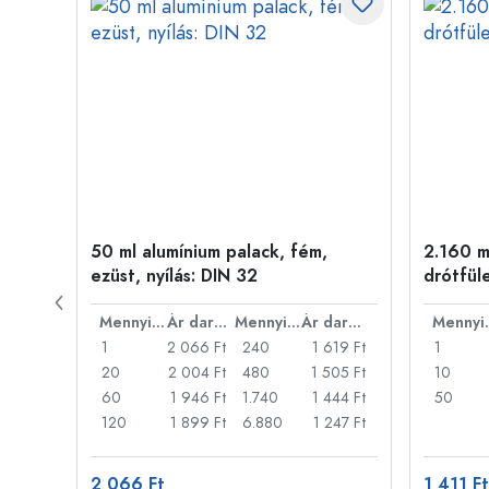
50 ml alumínium palack, fém,
2.160 ml
ílás:
ezüst, nyílás: DIN 32
drótfül
Ár darabonként
Mennyiség
Ár darabonként
Mennyiség
Ár darabonként
Men
46 Ft
1
2 066 Ft
240
1 619 Ft
1
31 Ft
20
2 004 Ft
480
1 505 Ft
10
317 Ft
60
1 946 Ft
1.740
1 444 Ft
50
73 Ft
120
1 899 Ft
6.880
1 247 Ft
2 066 Ft
1 411 Ft