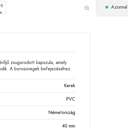
Alumíniumpalackok
Azonnal 
érőjű zsugorodott kapszula, amely
gorodik. A borosüvegek befejezéséhez.
Kerek
PVC
Németország
40
mm