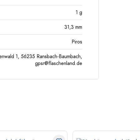
1
g
31,3
mm
Piros
enwald 1, 56235 Ransbach-Baumbach,
gpsr@flaschenland.de