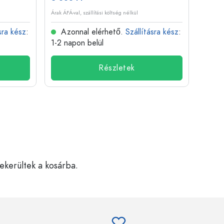
Árak ÁFÁ-val, szállítási költség nélkül
Árak ÁFÁ-
sra kész
:
Azonnal elérhető.
Szállításra kész
:
Azo
1-2 napon belül
1-2 n
Részletek
bekerültek a kosárba.