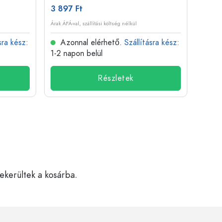
3 897 Ft
511 F
Árak ÁFÁ-val, szállítási költség nélkül
Árak ÁFÁ-
sra kész
:
Azonnal elérhető.
Szállításra kész
:
Azo
1-2 napon belül
1-2 n
Részletek
bekerültek a kosárba.