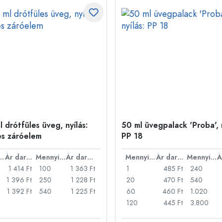
 drótfüles üveg, nyílás:
50 ml üvegpalack 'Proba', n
es záróelem
PP 18
nyiség
Ár darabonként
Mennyiség
Ár darabonként
Mennyiség
Ár darabonként
Mennyiség
1 414 Ft
100
1 363 Ft
1
485 Ft
240
1 396 Ft
250
1 228 Ft
20
470 Ft
540
1 392 Ft
540
1 225 Ft
60
460 Ft
1.020
120
445 Ft
3.800