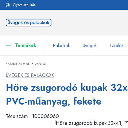
Gyors szállítás
reséshez
Ugrás a fő navigációhoz
Termékek
Palackok
Üvegek
Tárolók
Fedelek és zárak
Zárfajták
Palackok
Összes megjelenítése P
ÜVEGEK ES PALACKOK
Üvegek
Palackok márka szerint
Hőre zsugorodó kupak 32x
WECK-palackok
Tárolók
PVC-műanyag, fekete
Edények
Palackok funkció szerint
Tételszám :
100006060
Pipettás palackok
Kozmetikai tartályok
Csatos üvegpalackok