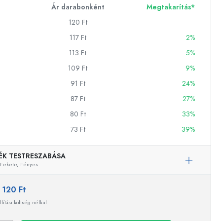
Ár darabonként
Megtakarítás*
120 Ft
ckok
117 Ft
2%
113 Ft
5%
palackok
109 Ft
9%
91 Ft
24%
87 Ft
27%
80 Ft
33%
73 Ft
39%
k
ballonok
ÉK TESTRESZABÁSA
Fekete,
Fényes
:
120 Ft
llítási költség nélkül