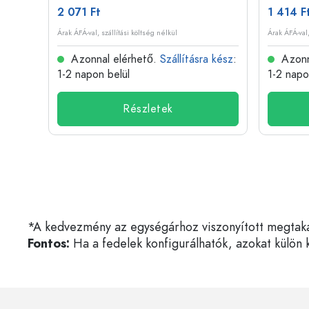
2 071 Ft
1 414 F
Árak ÁFÁ-val, szállítási költség nélkül
Árak ÁFÁ-val,
 kész
:
Azonnal elérhető.
Szállításra kész
:
Azonn
1-2 napon belül
1-2 napo
Részletek
*A kedvezmény az egységárhoz viszonyított megtakarí
Fontos:
Ha a fedelek konfigurálhatók, azokat külön k