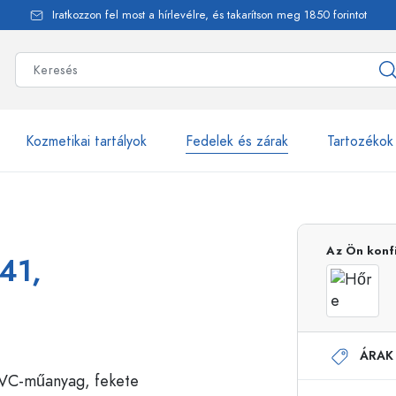
Iratkozzon fel most a hírlevélre, és takarítson meg 1850 forintot
Kozmetikai tartályok
Fedelek és zárak
Tartozékok
alackok
több mint 2500 ter
Az Ön konf
41,
Estal-Palackok
ÁRAK
Adagolópalackok
Airless adagolók
Szórópalackok
Roll-on palackok