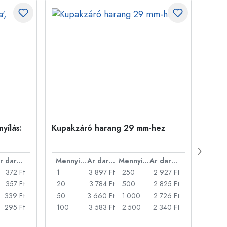
yílás:
Kupakzáró harang 29 mm-hez
500 m
Carré
nyílá
Ár darabonként
Mennyiség
Ár darabonként
Mennyiség
Ár darabonként
372 Ft
1
3 897 Ft
250
2 927 Ft
1
357 Ft
20
3 784 Ft
500
2 825 Ft
24
339 Ft
50
3 660 Ft
1.000
2 726 Ft
72
295 Ft
100
3 583 Ft
2.500
2 340 Ft
120