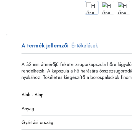
Műanyag palackok
A termék jellemzői
Értékelések
A 32 mm átmérőjű fekete zsugorkapszula hőre lágyuló f
rendelkezik. A kapszula a hő hatására összezsugorodik,
nyakához. Tökéletes kiegészítő a borospalackok finom
Alak - Alap
Anyag
Gyártási ország