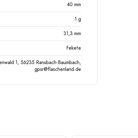
40
mm
1
g
31,3
mm
Fekete
enwald 1, 56235 Ransbach-Baumbach,
gpsr@flaschenland.de