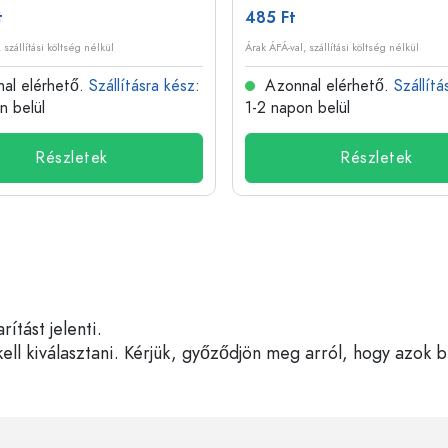
t
485 Ft
 szállítási költség nélkül
Árak ÁFÁ-val, szállítási költség nélkül
al elérhető.
Szállításra kész
:
Azonnal elérhető.
Szállítá
n belül
1-2 napon belül
Részletek
Részletek
tást jelenti.
ell kiválasztani. Kérjük, győződjön meg arról, hogy azok 