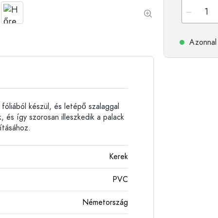
Alumíniumpalackok
Azonnal 
óliából készül, és letépő szalaggal
 és így szorosan illeszkedik a palack
ításához.
Kerek
PVC
Németország