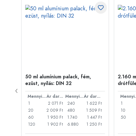
50 ml alumínium palack, fém,
2.160 ml
ílás:
ezüst, nyílás: DIN 32
drótfül
Ár darabonként
Mennyiség
Ár darabonként
Mennyiség
Ár darabonként
Men
47 Ft
1
2 071 Ft
240
1 622 Ft
1
32 Ft
20
2 009 Ft
480
1 509 Ft
10
317 Ft
60
1 950 Ft
1.740
1 447 Ft
50
73 Ft
120
1 902 Ft
6.880
1 250 Ft