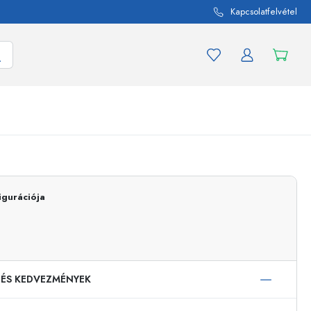
Kapcsolatfelvétel
mék és termékváltozat
A befőttes üvegekhez
Vásároljon most
igurációja
Vásároljon most
 ÉS KEDVEZMÉNYEK