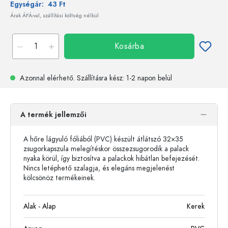
Egységár:
43 Ft
Árak ÁFÁ-val, szállítási költség nélkül
Kosárba
Azonnal elérhető.
Szállításra kész
: 1-2 napon belül
A termék jellemzői
A hőre lágyuló fóliából (PVC) készült átlátszó 32×35
zsugorkapszula melegítéskor összezsugorodik a palack
nyaka körül, így biztosítva a palackok hibátlan befejezését.
Nincs letéphető szalagja, és elegáns megjelenést
kölcsönöz termékeinek.
Alak - Alap
Kerek