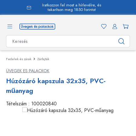
Iratkozzon fel most a hírlevélre, és
 tartalomra
takarítson meg 1850 forintot
Fedelek és zárak
Zárfajták
ÜVEGEK ES PALACKOK
Húzózáró kapszula 32x35, PVC-
műanyag
Tételszám :
100020840