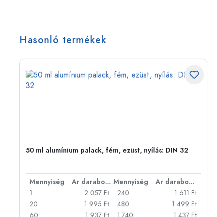
Hasonló termékek
50 ml alumínium palack, fém, ezüst, nyílás: DIN 32
bonként
Mennyiség
Ár darabonként
Mennyiség
Ár darabonként
Ft
1
2 057 Ft
240
1 611 Ft
Ft
20
1 995 Ft
480
1 499 Ft
Ft
60
1 937 Ft
1.740
1 437 Ft