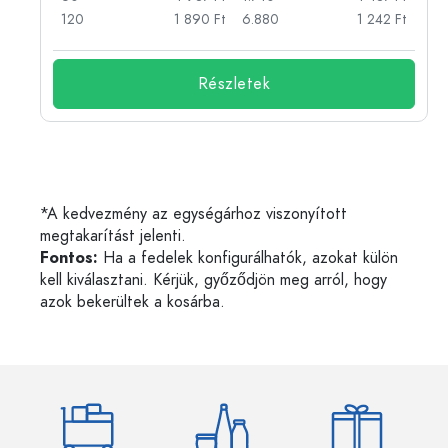
Ft
120
1 890 Ft
6.880
1 242 Ft
Részletek
*A kedvezmény az egységárhoz viszonyított
megtakarítást jelenti.
Fontos:
Ha a fedelek konfigurálhatók, azokat külön
kell kiválasztani. Kérjük, győződjön meg arról, hogy
azok bekerültek a kosárba.