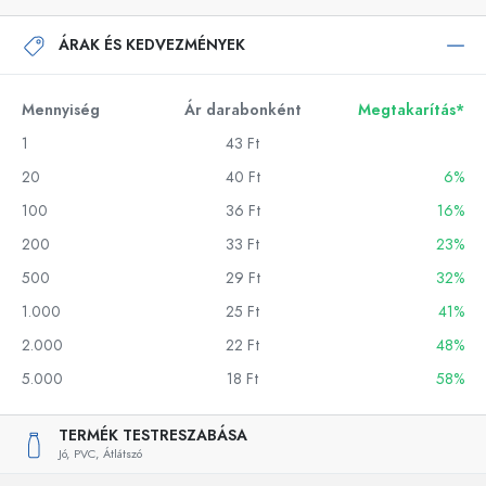
ÁRAK ÉS KEDVEZMÉNYEK
Mennyiség
Ár darabonként
Megtakarítás*
1
43 Ft
20
40 Ft
6%
100
36 Ft
16%
200
33 Ft
23%
500
29 Ft
32%
1.000
25 Ft
41%
2.000
22 Ft
48%
5.000
18 Ft
58%
TERMÉK TESTRESZABÁSA
Jó,
PVC,
Átlátszó