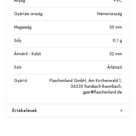
Anyag
PVC
Gyártási ország
Németország
Magasság
35
mm
Súly
0,1
g
Átmérő - Külső
32
mm
Szín
Átlátszó
Gyártó
Flaschenland GmbH, Am Kirchenwald 1,
56235 Ransbach-Baumbach,
gpsr@flaschenland.de
Értékelések