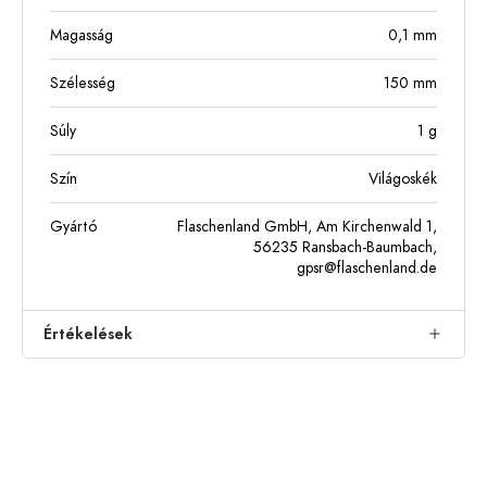
Magasság
0,1
mm
Szélesség
150
mm
Súly
1
g
Szín
Világoskék
Gyártó
Flaschenland GmbH, Am Kirchenwald 1,
56235 Ransbach-Baumbach,
gpsr@flaschenland.de
Értékelések