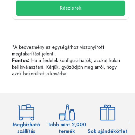
Részletek
*A kedvezmény az egységárhoz viszonyított
megtakarítást jelenti.
Fontos:
Ha a fedelek konfigurálhatók, azokat külön
kell kiválasztani. Kérjük, győződjön meg arról, hogy
azok bekerültek a kosárba.
Megbízható
Több mint 2,000
Töb
szállítás
termék
Sok ajándékötlet