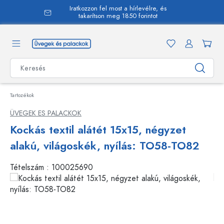
Iratkozzon fel most a hírlevélre, és
 tartalomra
takarítson meg 1850 forintot
Tartozékok
ÜVEGEK ES PALACKOK
Kockás textil alátét 15x15, négyzet
alakú, világoskék, nyílás: TO58-TO82
Tételszám :
100025690