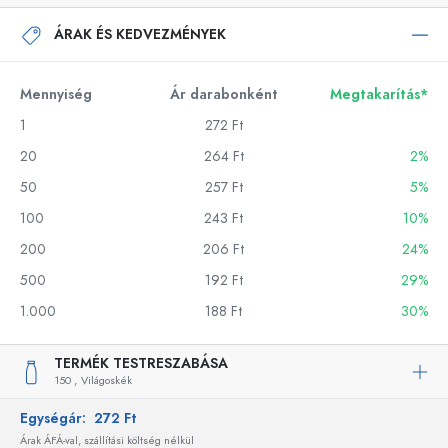
ÁRAK ÉS KEDVEZMÉNYEK
Mennyiség
Ár darabonként
Megtakarítás*
1
272 Ft
20
264 Ft
2%
50
257 Ft
5%
100
243 Ft
10%
200
206 Ft
24%
500
192 Ft
29%
1.000
188 Ft
30%
TERMÉK TESTRESZABÁSA
150 ,
Világoskék
Egységár:
272 Ft
Árak ÁFÁ-val, szállítási költség nélkül