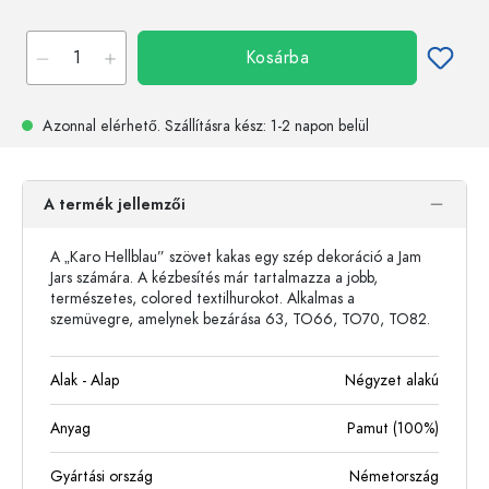
Kosárba
Azonnal elérhető.
Szállításra kész
: 1-2 napon belül
A termék jellemzői
A „Karo Hellblau” szövet kakas egy szép dekoráció a Jam
Jars számára. A kézbesítés már tartalmazza a jobb,
természetes, colored textilhurokot. Alkalmas a
szemüvegre, amelynek bezárása 63, TO66, TO70, TO82.
Alak - Alap
Négyzet alakú
Anyag
Pamut (100%)
Gyártási ország
Németország