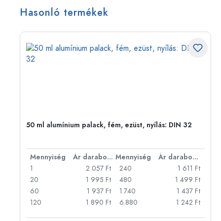
Hasonló termékek
50 ml alumínium palack, fém, ezüst, nyílás: DIN 32
bonként
Mennyiség
Ár darabonként
Mennyiség
Ár darabonként
Ft
1
2 057 Ft
240
1 611 Ft
Ft
20
1 995 Ft
480
1 499 Ft
Ft
60
1 937 Ft
1.740
1 437 Ft
Ft
120
1 890 Ft
6.880
1 242 Ft