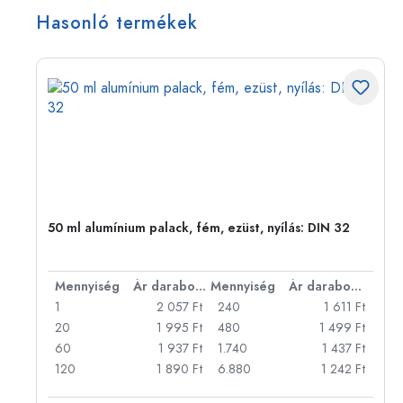
Hasonló termékek
50 ml alumínium palack, fém, ezüst, nyílás: DIN 32
bonként
Mennyiség
Ár darabonként
Mennyiség
Ár darabonként
Ft
1
2 057 Ft
240
1 611 Ft
Ft
20
1 995 Ft
480
1 499 Ft
Ft
60
1 937 Ft
1.740
1 437 Ft
Ft
120
1 890 Ft
6.880
1 242 Ft