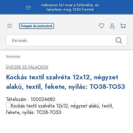
Iratkozzon fel most a hírlevélre, és
 tartalomra
takarítson meg 1850 forintot
Tartozékok
ÜVEGEK ES PALACKOK
Kockás textil szalvéta 12x12, négyzet
alakú, textil, fekete, nyílás: TO38-TO53
Tételszám :
100024680