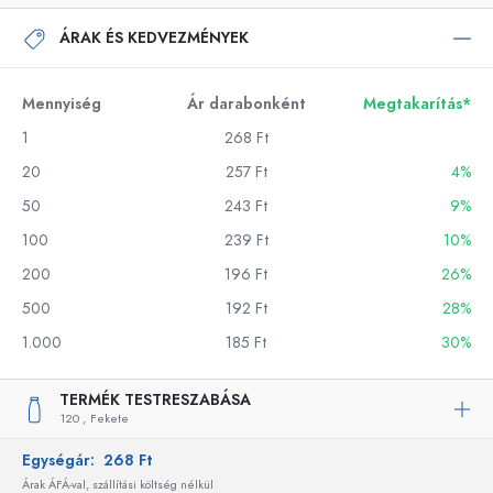
ÁRAK ÉS KEDVEZMÉNYEK
Mennyiség
Ár darabonként
Megtakarítás*
1
268 Ft
20
257 Ft
4%
50
243 Ft
9%
100
239 Ft
10%
200
196 Ft
26%
500
192 Ft
28%
1.000
185 Ft
30%
TERMÉK TESTRESZABÁSA
120 ,
Fekete
Egységár:
268 Ft
Árak ÁFÁ-val, szállítási költség nélkül