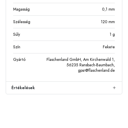
Magasság
0,1
mm
Szélesség
120
mm
Súly
1
g
Szín
Fekete
Gyártó
Flaschenland GmbH, Am Kirchenwald 1,
56235 Ransbach-Baumbach,
gpsr@flaschenland.de
Értékelések