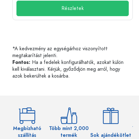
Részletek
*A kedvezmény az egységárhoz viszonyított
megtakarítást jelenti.
Fontos:
Ha a fedelek konfigurálhatók, azokat külön
kell kiválasztani. Kérjük, győződjön meg arról, hogy
azok bekerültek a kosárba.
Megbízható
Több mint 2,000
Töb
szállítás
termék
Sok ajándékötlet