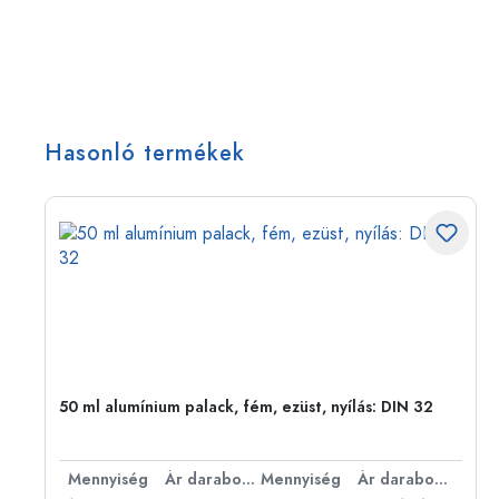
Hasonló termékek
50 ml alumínium palack, fém, ezüst, nyílás: DIN 32
bonként
Mennyiség
Ár darabonként
Mennyiség
Ár darabonként