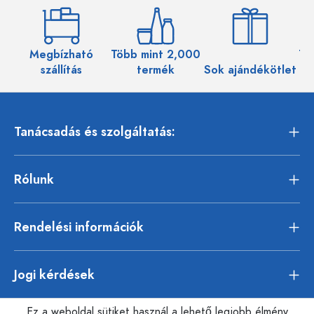
Megbízható
Több mint 2,000
Töb
szállítás
termék
Sok ajándékötlet
Tanácsadás és szolgáltatás:
Rólunk
Rendelési információk
Jogi kérdések
Ez a weboldal sütiket használ a lehető legjobb élmény