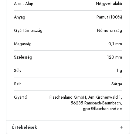
Alak - Alap
Négyzet alakú
Anyag
Pamut (100%)
Gyártási ország
Németország
Magasság
0,1
mm
Szélesség
120
mm
Súly
1
g
Szín
Sárga
Gyártó
Flaschenland GmbH, Am Kirchenwald 1,
56235 Ransbach-Baumbach,
gpsr@flaschenland.de
Értékelések