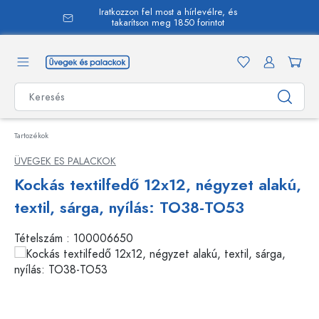
Iratkozzon fel most a hírlevélre, és
 tartalomra
takarítson meg 1850 forintot
Tartozékok
ÜVEGEK ES PALACKOK
Kockás textilfedő 12x12, négyzet alakú,
textil, sárga, nyílás: TO38-TO53
Tételszám :
100006650