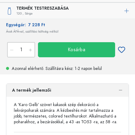
TERMÉK TESTRESZABÁSA
120 ,
Sárga
Egységár:
7 228 Ft
Árak ÁFÁ-val, szállítási költség nélkül
Kosárba
Azonnal elérhető.
Szállításra kész
: 1-2 napon belül
A termék jellemzői
A 'Karo Gelb' szövet kakasok szép dekoráció a
lekvárpoharak számára. A kézbesítés már tartalmazza a
jobb, természetes, colored textilhurokot. Alkalmazható a
poharakhoz, a bezárásokkal, a 43 -as TO53 -ra, az 58 -ra.