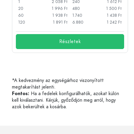
Ft
1
2 058 Ft
240
1 612 Ft
Ft
20
1 996 Ft
480
1 500 Ft
Ft
60
1 938 Ft
1.740
1 438 Ft
Ft
120
1 891 Ft
6.880
1 242 Ft
Részletek
*A kedvezmény az egységárhoz viszonyított
megtakarítást jelenti.
Fontos:
Ha a fedelek konfigurálhatók, azokat külön
kell kiválasztani. Kérjük, győződjön meg arról, hogy
azok bekerültek a kosárba.