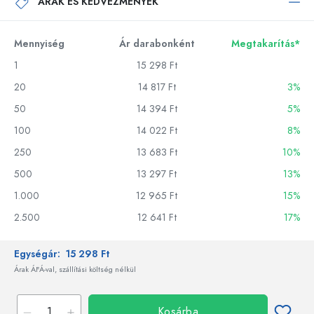
ÁRAK ÉS KEDVEZMÉNYEK
Mennyiség
Ár darabonként
Megtakarítás*
1
15 298 Ft
20
14 817 Ft
3%
50
14 394 Ft
5%
100
14 022 Ft
8%
250
13 683 Ft
10%
500
13 297 Ft
13%
1.000
12 965 Ft
15%
2.500
12 641 Ft
17%
Egységár:
15 298 Ft
Árak ÁFÁ-val, szállítási költség nélkül
Kosárba