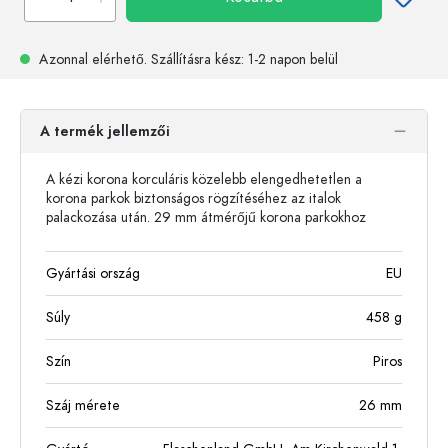
Azonnal elérhető.
Szállításra kész
: 1-2 napon belül
A termék jellemzői
A kézi korona korculáris közelebb elengedhetetlen a
korona parkok biztonságos rögzítéséhez az italok
palackozása után. 29 mm átmérőjű korona parkokhoz
Gyártási ország
EU
Súly
458
g
Szín
Piros
Száj mérete
26 mm