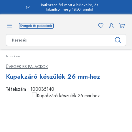
Iratkozzon fel most a hírlevélre, és
 tartalomra
takarítson meg 1850 forintot
Tartozékok
ÜVEGEK ES PALACKOK
Kupakzáró készülék 26 mm-hez
Tételszám :
100035140