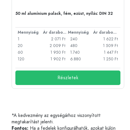
eg,
50 ml alumínium palack, fém, ezüst, nyílás: DIN 32
bonként
Mennyiség
Ár darabonként
Mennyiség
Ár darabonként
Ft
1
2 071 Ft
240
1 622 Ft
Ft
20
2 009 Ft
480
1 509 Ft
Ft
60
1 950 Ft
1.740
1 447 Ft
Ft
120
1 902 Ft
6.880
1 250 Ft
Részletek
*A kedvezmény az egységárhoz viszonyított
megtakarítást jelenti.
Fontos:
Ha a fedelek konfigurálhatók, azokat külön