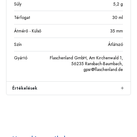
Súly
5,2
g
Térfogat
30
ml
Átmérő - Külső
35
mm
Szín
Átlátszó
Gyártó
Flaschenland GmbH, Am Kirchenwald 1,
56235 Ransbach-Baumbach,
gpsr@flaschenland.de
Értékelések