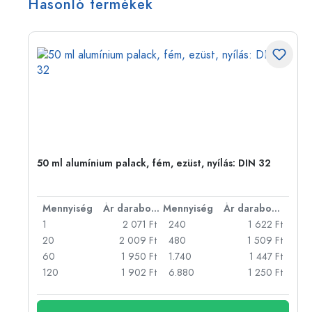
Hasonló termékek
eg,
50 ml alumínium palack, fém, ezüst, nyílás: DIN 32
bonként
Mennyiség
Ár darabonként
Mennyiség
Ár darabonként
Ft
1
2 071 Ft
240
1 622 Ft
Ft
20
2 009 Ft
480
1 509 Ft
Ft
60
1 950 Ft
1.740
1 447 Ft
Ft
120
1 902 Ft
6.880
1 250 Ft