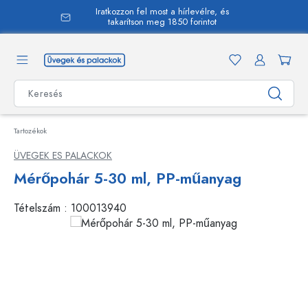
Iratkozzon fel most a hírlevélre, és
 tartalomra
takarítson meg 1850 forintot
Tartozékok
ÜVEGEK ES PALACKOK
Mérőpohár 5-30 ml, PP-műanyag
Tételszám :
100013940