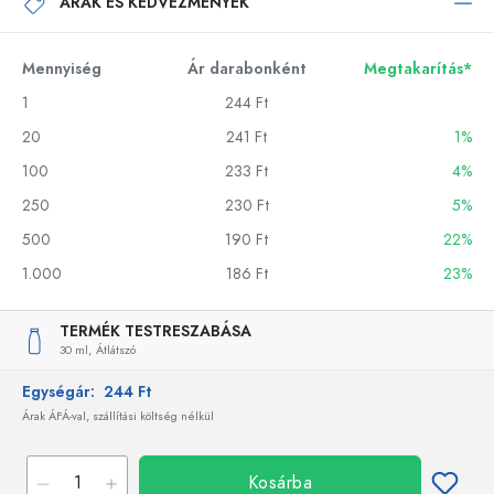
ÁRAK ÉS KEDVEZMÉNYEK
Mennyiség
Ár darabonként
Megtakarítás*
1
244 Ft
20
241 Ft
1%
100
233 Ft
4%
250
230 Ft
5%
500
190 Ft
22%
1.000
186 Ft
23%
TERMÉK TESTRESZABÁSA
30 ml,
Átlátszó
Egységár:
244 Ft
Árak ÁFÁ-val, szállítási költség nélkül
Kosárba