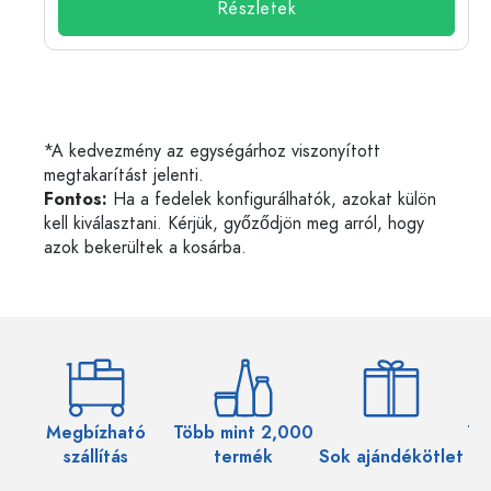
Részletek
*A kedvezmény az egységárhoz viszonyított
megtakarítást jelenti.
Fontos:
Ha a fedelek konfigurálhatók, azokat külön
kell kiválasztani. Kérjük, győződjön meg arról, hogy
azok bekerültek a kosárba.
Megbízható
Több mint 2,000
Töb
szállítás
termék
Sok ajándékötlet