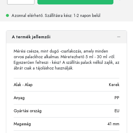
Azonnal elérhető.
Szállításra kész
: 1-2 napon belül
A termék jellemzői
Mérési csésze, mint dugó -csatlakozás, amely minden
orvosi palackhoz alkalmas. Méretezhető 5 ml - 30 ml -ről.
Egyszerűen felteszi - kész! A szállítás palack nélkül zajlik, az
ábrát csak a tájoláshoz használják.
Alak - Alap
Kerek
Anyag
PP
Gyártási ország
EU
Magasság
41
mm