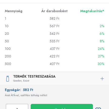
Mennyiség
Ár darabonként
Megtakarítás*
1
582 Ft
10
567 Ft
2%
20
542 Ft
6%
50
535 Ft
8%
100
437 Ft
24%
200
422 Ft
27%
500
407 Ft
30%
TERMÉK TESTRESZABÁSA
Szeder,
Ezüst
Egységár:
582 Ft
Árak ÁFÁ-val, szállítási költség nélkül