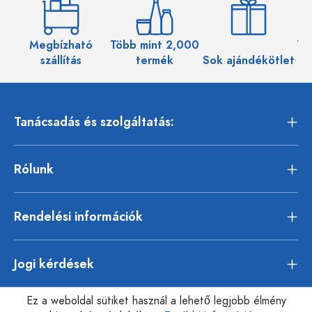
Megbízható
Több mint 2,000
Töb
szállítás
termék
Sok ajándékötlet
Tanácsadás és szolgáltatás:
Rólunk
Rendelési információk
Jogi kérdések
Ez a weboldal sütiket használ a lehető legjobb élmény