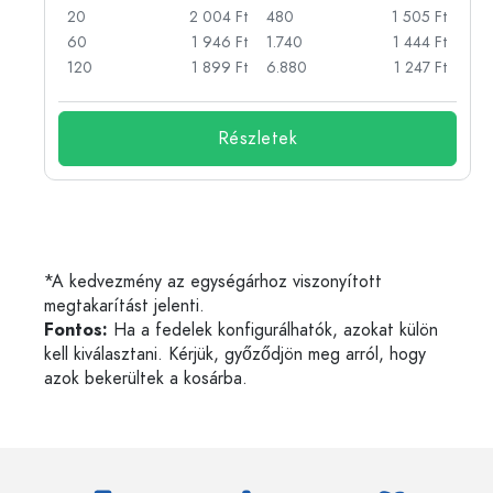
Ft
20
2 004 Ft
480
1 505 Ft
Ft
60
1 946 Ft
1.740
1 444 Ft
Ft
120
1 899 Ft
6.880
1 247 Ft
Részletek
*A kedvezmény az egységárhoz viszonyított
megtakarítást jelenti.
Fontos:
Ha a fedelek konfigurálhatók, azokat külön
kell kiválasztani. Kérjük, győződjön meg arról, hogy
azok bekerültek a kosárba.