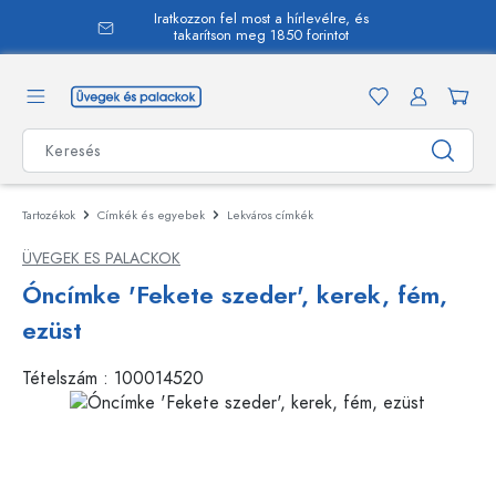
Iratkozzon fel most a hírlevélre, és
 tartalomra
takarítson meg 1850 forintot
Tartozékok
Címkék és egyebek
Lekváros címkék
ÜVEGEK ES PALACKOK
Óncímke 'Fekete szeder', kerek, fém,
ezüst
Tételszám :
100014520