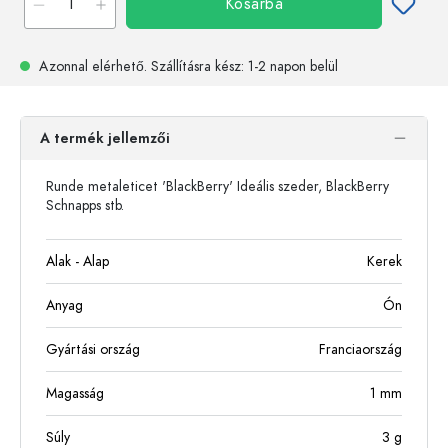
Kosárba
Azonnal elérhető.
Szállításra kész
: 1-2 napon belül
A termék jellemzői
Runde metaleticet 'BlackBerry' Ideális szeder, BlackBerry
Schnapps stb.
Alak - Alap
Kerek
Anyag
Ón
Gyártási ország
Franciaország
Magasság
1
mm
Súly
3
g