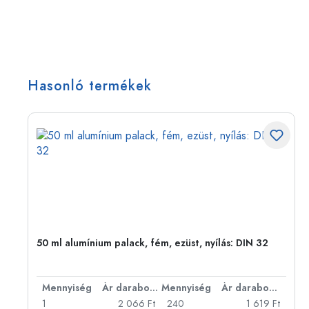
Hasonló termékek
eg,
50 ml alumínium palack, fém, ezüst, nyílás: DIN 32
bonként
Mennyiség
Ár darabonként
Mennyiség
Ár darabonként
Ft
1
2 066 Ft
240
1 619 Ft