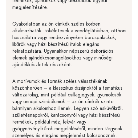
termékek, ajándékok vagy dekorációk egyedi
megjelenítésére.
Gyakorlatban az ón címkék széles körben
alkalmazhatók: tökéletesek a vendéglátásban, otthoni
használatra vagy rendezvényeken borospalackok,
likőrök vagy házi készítésű italok elegáns
feliratozására. Ugyanakkor népszerű dekorációs
elemek ajándékcsomagolásokhoz vagy minőségi
ajándékkészletek részeként.
A motívumok és formák széles választékának
köszönhetően – a klasszikus dizájnoktól a tematikus
változatokig, mint például csillagjegyek, gyümölcsök
vagy ünnepi szimbólumok – az ón címkék szinte
bármilyen alkalomhoz illenek. Legyen szó esküvőkről,
születésnapokról, karácsonyról vagy házi készítésű
termékek, például méz, lekvár vagy
gyógynövénylikőrök megjelöléséről, minden tárgynak
személyes és elegáns megjelenést kölcsönöznek.