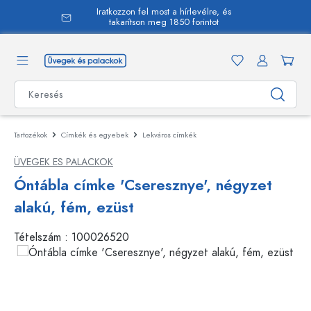
Iratkozzon fel most a hírlevélre, és
 tartalomra
takarítson meg 1850 forintot
Tartozékok
Címkék és egyebek
Lekváros címkék
ÜVEGEK ES PALACKOK
Óntábla címke 'Cseresznye', négyzet
alakú, fém, ezüst
Tételszám :
100026520