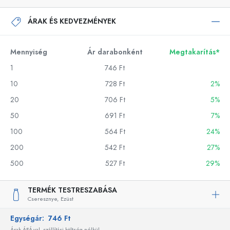
ÁRAK ÉS KEDVEZMÉNYEK
Mennyiség
Ár darabonként
Megtakarítás*
1
746 Ft
10
728 Ft
2%
20
706 Ft
5%
50
691 Ft
7%
100
564 Ft
24%
200
542 Ft
27%
500
527 Ft
29%
TERMÉK TESTRESZABÁSA
Cseresznye,
Ezüst
Egységár:
746 Ft
Árak ÁFÁ-val, szállítási költség nélkül