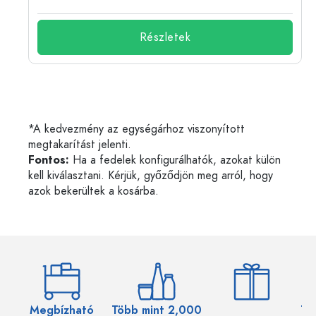
Részletek
*A kedvezmény az egységárhoz viszonyított
megtakarítást jelenti.
Fontos:
Ha a fedelek konfigurálhatók, azokat külön
kell kiválasztani. Kérjük, győződjön meg arról, hogy
azok bekerültek a kosárba.
Megbízható
Több mint 2,000
Töb