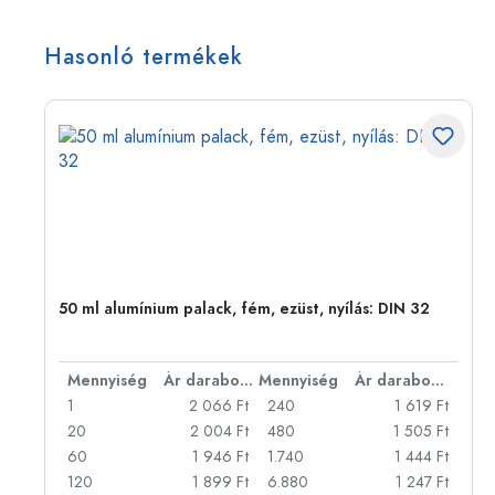
Hasonló termékek
eg,
50 ml alumínium palack, fém, ezüst, nyílás: DIN 32
bonként
Mennyiség
Ár darabonként
Mennyiség
Ár darabonként
Ft
1
2 066 Ft
240
1 619 Ft
Ft
20
2 004 Ft
480
1 505 Ft
Ft
60
1 946 Ft
1.740
1 444 Ft
Ft
120
1 899 Ft
6.880
1 247 Ft