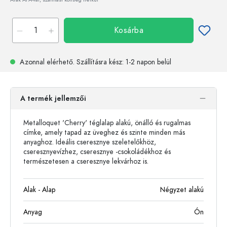
Kosárba
Azonnal elérhető.
Szállításra kész
: 1-2 napon belül
A termék jellemzői
Metalloquet 'Cherry' téglalap alakú, önálló és rugalmas
címke, amely tapad az üveghez és szinte minden más
anyaghoz. Ideális cseresznye szeletelőkhöz,
cseresznyevízhez, cseresznye -csokoládékhoz és
természetesen a cseresznye lekvárhoz is.
Alak - Alap
Négyzet alakú
Anyag
Ón