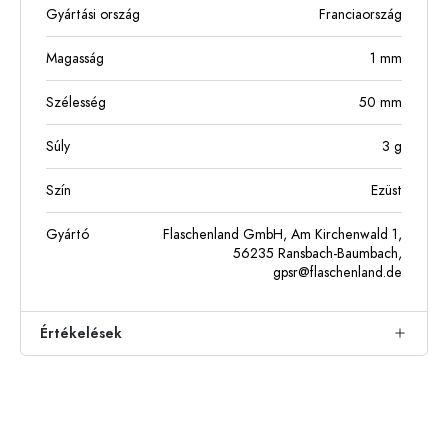
Gyártási ország
Franciaország
Magasság
1
mm
Szélesség
50
mm
Súly
3
g
Szín
Ezüst
Gyártó
Flaschenland GmbH, Am Kirchenwald 1,
56235 Ransbach-Baumbach,
gpsr@flaschenland.de
Értékelések