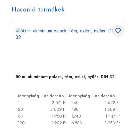
Hasonló termékek
eg,
50 ml alumínium palack, fém, ezüst, nyílás: DIN 32
bonként
Mennyiség
Ár darabonként
Mennyiség
Ár darabonként
Ft
1
2 071 Ft
240
1 622 Ft
Ft
20
2 009 Ft
480
1 509 Ft
Ft
60
1 950 Ft
1.740
1 447 Ft
Ft
120
1 902 Ft
6.880
1 250 Ft