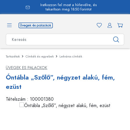
Iratkozzon fel most a hírlevélre, és
 tartalomra
takarítson meg 1850 forintot
Tartozékok
Címkék és egyebek
Lekváros címkék
ÜVEGEK ES PALACKOK
Óntábla „Szőlő”, négyzet alakú, fém,
ezüst
Tételszám :
100001380