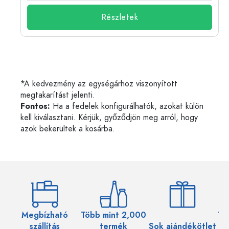
Részletek
*A kedvezmény az egységárhoz viszonyított
megtakarítást jelenti.
Fontos:
Ha a fedelek konfigurálhatók, azokat külön
kell kiválasztani. Kérjük, győződjön meg arról, hogy
azok bekerültek a kosárba.
Megbízható
Több mint 2,000
Töb
szállítás
termék
Sok ajándékötlet