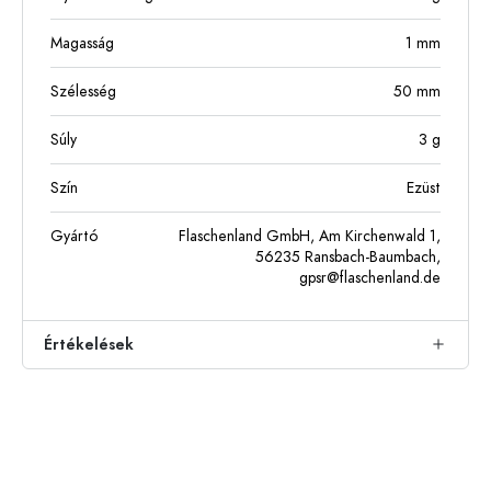
Magasság
1
mm
Szélesség
50
mm
Súly
3
g
Szín
Ezüst
Gyártó
Flaschenland GmbH, Am Kirchenwald 1,
56235 Ransbach-Baumbach,
gpsr@flaschenland.de
Értékelések