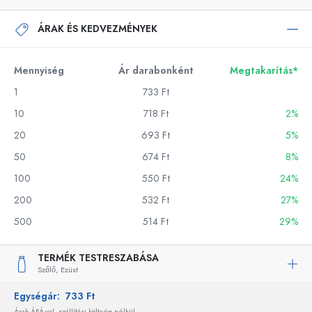
ÁRAK ÉS KEDVEZMÉNYEK
Mennyiség
Ár darabonként
Megtakarítás*
1
733 Ft
10
718 Ft
2%
20
693 Ft
5%
50
674 Ft
8%
100
550 Ft
24%
200
532 Ft
27%
500
514 Ft
29%
TERMÉK TESTRESZABÁSA
Szőlő,
Ezüst
Egységár:
733 Ft
Árak ÁFÁ-val, szállítási költség nélkül