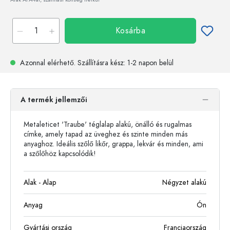
Kosárba
Azonnal elérhető.
Szállításra kész
: 1-2 napon belül
A termék jellemzői
Metaleticet 'Traube' téglalap alakú, önálló és rugalmas
címke, amely tapad az üveghez és szinte minden más
anyaghoz. Ideális szőlő likőr, grappa, lekvár és minden, ami
a szőlőhöz kapcsolódik!
Alak - Alap
Négyzet alakú
Anyag
Ón
Gyártási ország
Franciaország