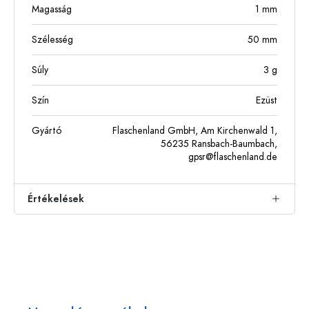
Magasság
1
mm
Szélesség
50
mm
Súly
3
g
Szín
Ezüst
Gyártó
Flaschenland GmbH, Am Kirchenwald 1,
56235 Ransbach-Baumbach,
gpsr@flaschenland.de
Értékelések