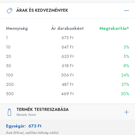
ÁRAK ÉS KEDVEZMÉNYEK
Mennyiség
Ár darabonként
Megtakarítás*
1
673 Ft
10
647 Ft
3%
20
633 Ft
5%
50
618 Ft
8%
100
506 Ft
24%
200
487 Ft
27%
500
469 Ft
30%
TERMÉK TESTRESZABÁSA
Skorpió,
Ezüst
Egységár:
673 Ft
Árak ÁFÁ-val, szállítási költség nélkül