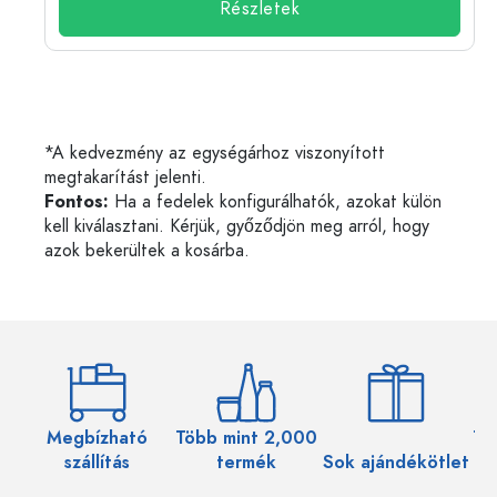
Részletek
*A kedvezmény az egységárhoz viszonyított
megtakarítást jelenti.
Fontos:
Ha a fedelek konfigurálhatók, azokat külön
kell kiválasztani. Kérjük, győződjön meg arról, hogy
azok bekerültek a kosárba.
Megbízható
Több mint 2,000
Töb
szállítás
termék
Sok ajándékötlet