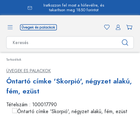
Iratkozzon fel most a hírlevélre, és
 tartalomra
takarítson meg 1850 forintot
Tartozékok
ÜVEGEK ES PALACKOK
Óntartó címke 'Skorpió', négyzet alakú,
fém, ezüst
Tételszám :
100017790