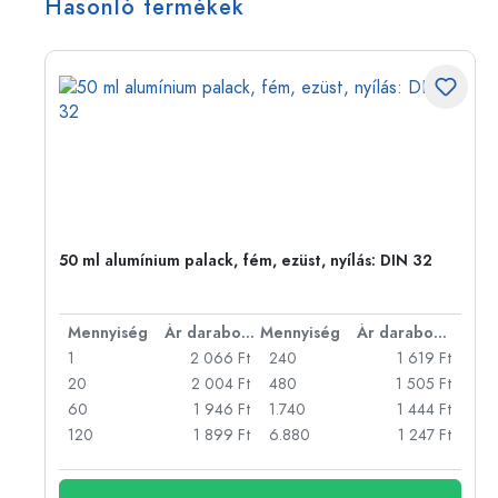
Hasonló termékek
eg,
50 ml alumínium palack, fém, ezüst, nyílás: DIN 32
bonként
Mennyiség
Ár darabonként
Mennyiség
Ár darabonként
Ft
1
2 066 Ft
240
1 619 Ft
Ft
20
2 004 Ft
480
1 505 Ft
Ft
60
1 946 Ft
1.740
1 444 Ft
Ft
120
1 899 Ft
6.880
1 247 Ft