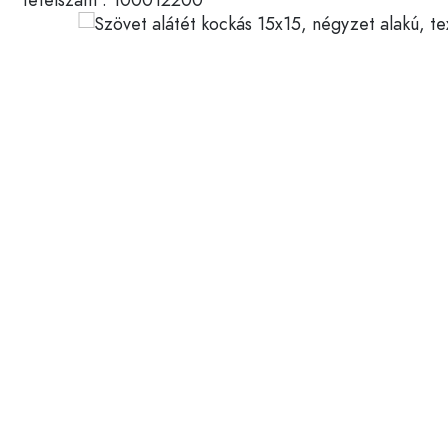
Műanyag tartályok
Palackok felhasználás szerin
Fedelek és zárak
Ecetes- és olajospalackok
Borospalackok
Tartozékok
Söröspalackok
Ivópalackok
Márka
Gyógyszeres üvegek
Tejesüvegek
Újdonságok
Palackok forma szerint
Gyógyszertári palackok
Palackok fogantyúval
Hosszú nyakú palackok
Szögletes palackok
Palackok anyag szerint
Üvegpalackok