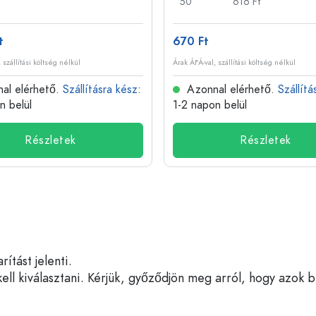
50
616 Ft
t
670 Ft
 szállítási költség nélkül
Árak ÁFÁ-val, szállítási költség nélkül
al elérhető.
Szállításra kész
:
Azonnal elérhető.
Szállítá
n belül
1-2 napon belül
Részletek
Részletek
tást jelenti.
ell kiválasztani. Kérjük, győződjön meg arról, hogy azok 