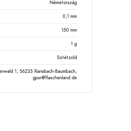
Németország
0,1
mm
150
mm
1
g
Sötétzöld
enwald 1, 56235 Ransbach-Baumbach,
gpsr@flaschenland.de