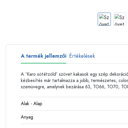
Műanyag palackok
A termék jellemzői
Értékelések
A 'Karo sötétzöld' szövet kakasok egy szép dekoráci
kézbesítés már tartalmazza a jobb, természetes, color
szemüvegre, amelynek bezárása 63, TO66, TO70, TO
Alak - Alap
Anyag