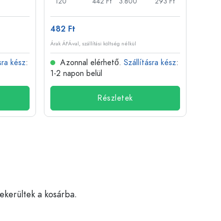
120
442 Ft
3.800
293 Ft
100
482 Ft
3 871
Árak ÁFÁ-val, szállítási költség nélkül
Árak ÁFÁ-
sra kész
:
Azonnal elérhető.
Szállításra kész
:
Azo
1-2 napon belül
1-2 n
Részletek
bekerültek a kosárba.