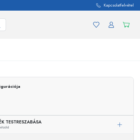
Kapcsolatfelvétel
mék és termékváltozat
A befőttes üvegekhez
igurációja
Vásároljon most
Vásároljon most
ÉK TESTRESZABÁSA
tétzöld