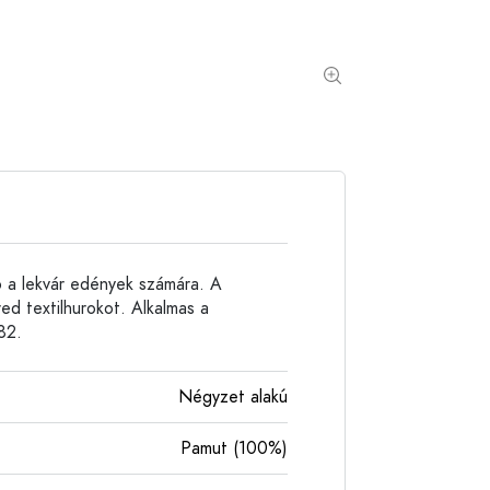
Alumíniumpalackok
ó a lekvár edények számára. A
ed textilhurokot. Alkalmas a
82.
Négyzet alakú
Pamut (100%)