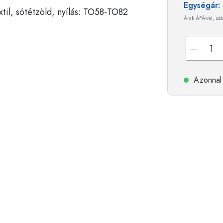
Egységár
Árak ÁFÁ-val, szá
t
Italpalackok
Összenyomható pala
Likőrpalackok
Befőzőpalackok
Gyümölcsleves palackok
Motívummal ellátott 
Parfümös flakonok
Ginesüvegek
Azonnal 
Körömlakkos üvegek
Karácsonyi palackok
Miniatűr/mintaüvegek
Dekoratív palackok
Különleges formájú palackok
Hengeralakú palacko
Kerek vállas palackok
Demizsonok és üveg
Lapos üvegek
Széles nyakú palackok
Kőagyagpalackok