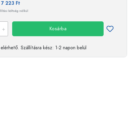
:
7 223 Ft
llítási költség nélkül
ckok
Kosárba
palackok
elérhető.
Szállításra kész
: 1-2 napon belül
k
ballonok