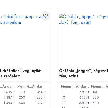
 drótfüles üveg, nyílás:
Óntábla „Jogger”, négyzet
es záróelem
fém, ezüst
nyiség
Ár darabonként
Mennyiség
Ár darabonként
Mennyiség
Ár darabonként
Mennyiség
1 405 Ft
100
1 354 Ft
1
670 Ft
100
1 387 Ft
250
1 220 Ft
10
645 Ft
200
1 383 Ft
540
1 217 Ft
20
630 Ft
500