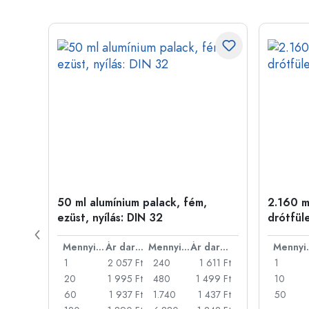
ny
50 ml alumínium palack, fém,
2.160 ml
ezüst, nyílás: DIN 32
drótfül
Ár darabonként
Mennyiség
Ár darabonként
Mennyiség
Ár darabonként
Men
22 Ft
1
2 057 Ft
240
1 611 Ft
1
18 Ft
20
1 995 Ft
480
1 499 Ft
10
14 Ft
60
1 937 Ft
1.740
1 437 Ft
50