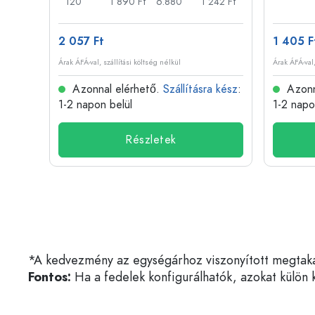
11 Ft
120
1 890 Ft
6.880
1 242 Ft
2 057 Ft
1 405 F
Árak ÁFÁ-val, szállítási költség nélkül
Árak ÁFÁ-val,
 kész
:
Azonnal elérhető.
Szállításra kész
:
Azonn
1-2 napon belül
1-2 napo
Részletek
*A kedvezmény az egységárhoz viszonyított megtakarí
Fontos:
Ha a fedelek konfigurálhatók, azokat külön k