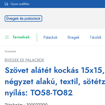
Gyors szállítás
reséshez
Ugrás a fő navigációhoz
Termékek
Palackok
Üvegek
Tárolók
Tartozékok
Palackok
Összes megjelenítése P
ÜVEGEK ES PALACKOK
Üvegek
Szövet alátét kockás 15x15,
Palackok márka szerint
WECK-palackok
Tárolók
négyzet alakú, textil, sötét
Edények
Palackok funkció szerint
nyílás: TO58-TO82
Pipettás palackok
Kozmetikai tartályok
Csatos üvegpalackok
Tételszám :
100012200