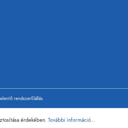
jelentő rendszer
Elállás
iztosítása érdekében.
További információ...