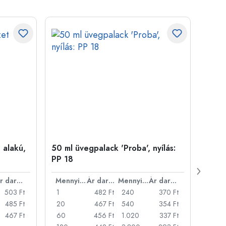
 alakú,
50 ml üvegpalack 'Proba', nyílás:
Kupa
PP 18
Ár darabonként
Mennyiség
Ár darabonként
Mennyiség
Ár darabonként
503 Ft
1
482 Ft
240
370 Ft
1
485 Ft
20
467 Ft
540
354 Ft
20
467 Ft
60
456 Ft
1.020
337 Ft
50