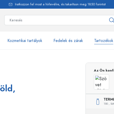
Iratkozzon fel most a hírlevélre, és takarítson meg 1850 forintot
Kozmetikai tartályok
Fedelek és zárak
Tartozékok
alackok
több mint 2500 ter
Az Ön konf
Estal-Palackok
zöld,
TERM
Adagolópalackok
Airless adagolók
150 ,
Sö
Szórópalackok
Roll-on palackok