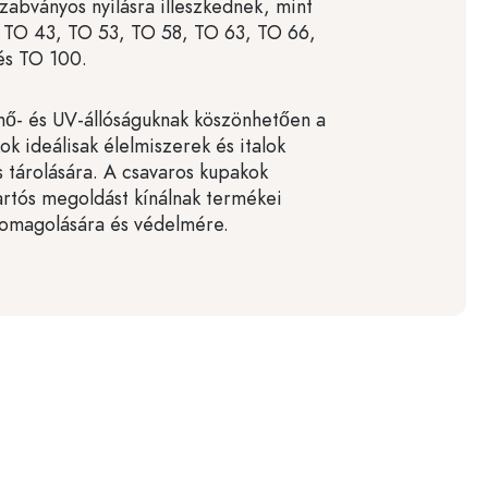
szabványos nyílásra illeszkednek, mint
 TO 43, TO 53, TO 58, TO 63, TO 66,
és TO 100.
 hő- és UV-állóságuknak köszönhetően a
k ideálisak élelmiszerek és italok
s tárolására. A csavaros kupakok
tartós megoldást kínálnak termékei
somagolására és védelmére.