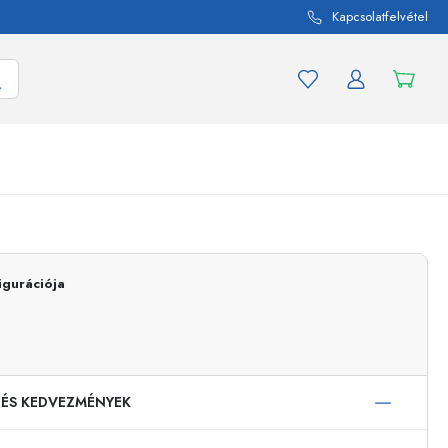
Kapcsolatfelvétel
mék és termékváltozat
A befőttes üvegekhez
Vásároljon most
igurációja
Vásároljon most
 ÉS KEDVEZMÉNYEK