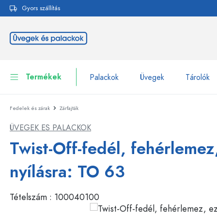
Gyors szállítás
reséshez
Ugrás a fő navigációhoz
Termékek
Palackok
Üvegek
Tárolók
Fedelek és zárak
Zárfajták
Palackok
Összes megjelenítése P
ÜVEGEK ES PALACKOK
Üvegek
Palackok márka szerint
Twist-Off-fedél, fehérlemez
WECK-palackok
Tárolók
nyílásra: TO 63
Edények
Palackok funkció szerint
Tételszám :
100040100
Pipettás palackok
Kozmetikai tartályok
Csatos üvegpalackok