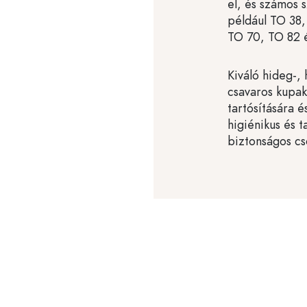
el, és számos 
például TO 38,
TO 70, TO 82 
Kiváló hideg-,
csavaros kupako
tartósítására é
higiénikus és 
biztonságos c