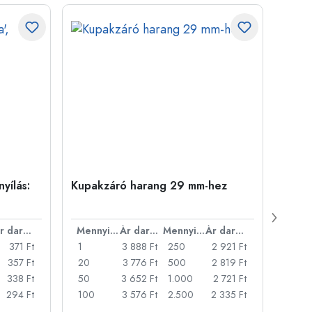
yílás:
Kupakzáró harang 29 mm-hez
500 m
Carré
nyílá
Ár darabonként
Mennyiség
Ár darabonként
Mennyiség
Ár darabonként
371 Ft
1
3 888 Ft
250
2 921 Ft
1
357 Ft
20
3 776 Ft
500
2 819 Ft
24
338 Ft
50
3 652 Ft
1.000
2 721 Ft
72
294 Ft
100
3 576 Ft
2.500
2 335 Ft
120