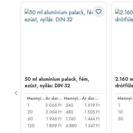
50 ml alumínium palack, fém,
2.160 ml
ílás:
ezüst, nyílás: DIN 32
drótfül
Ár darabonként
Mennyiség
Ár darabonként
Mennyiség
Ár darabonként
Men
46 Ft
1
2 066 Ft
240
1 619 Ft
1
31 Ft
20
2 004 Ft
480
1 505 Ft
10
317 Ft
60
1 946 Ft
1.740
1 444 Ft
50
73 Ft
120
1 899 Ft
6.880
1 247 Ft