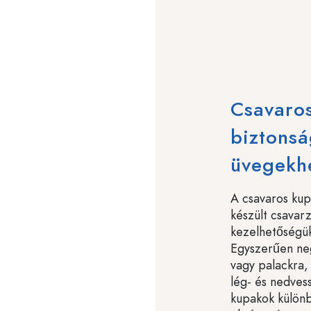
Csavaros
biztons
üvegekh
A csavaros kup
készült csavar
kezelhetőségü
Egyszerűen neg
vagy palackra,
lég- és nedves
kupakok külön