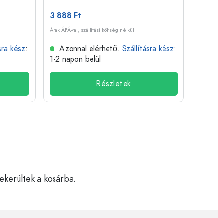
3 888 Ft
509 
Árak ÁFÁ-val, szállítási költség nélkül
Árak ÁFÁ-
sra kész
:
Azonnal elérhető.
Szállításra kész
:
Azo
1-2 napon belül
1-2 n
Részletek
bekerültek a kosárba.