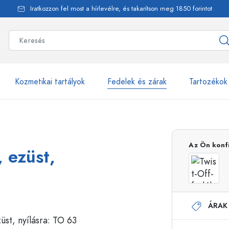
Iratkozzon fel most a hírlevélre, és takarítson meg 1850 forintot
Kozmetikai tartályok
Fedelek és zárak
Tartozékok
alackok
több mint 2500 ter
Az Ön konf
, ezüst,
Estal-Palackok
ÁRAK
Adagolópalackok
Airless adagolók
Szórópalackok
Roll-on palackok