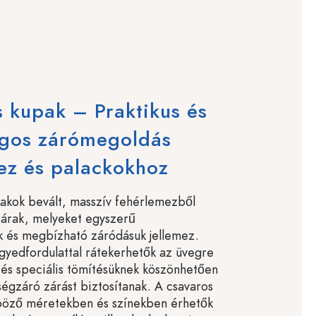
 kupak – Praktikus és
ágos zárómegoldás
ez és palackokhoz
akok bevált, masszív fehérlemezből
zárak, melyeket egyszerű
k és megbízható záródásuk jellemez.
yedfordulattal rátekerhetők az üvegre
 és speciális tömítésüknek köszönhetően
ségzáró zárást biztosítanak. A csavaros
böző méretekben és színekben érhetők