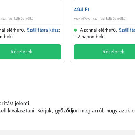
484 Ft
 szállítási költség nélkül
Árak ÁFÁ-val, szállítási költség nélkül
al elérhető.
Szállításra kész
:
Azonnal elérhető.
Szállítá
n belül
1-2 napon belül
Részletek
Részletek
tást jelenti.
ell kiválasztani. Kérjük, győződjön meg arról, hogy azok 