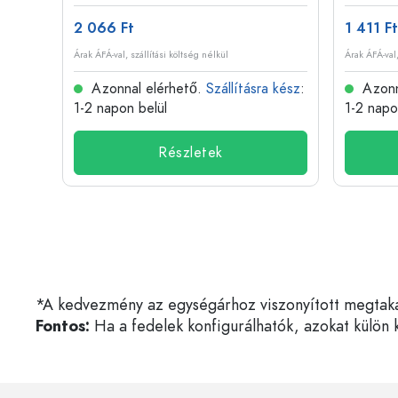
2 066 Ft
1 411 Ft
Árak ÁFÁ-val, szállítási költség nélkül
Árak ÁFÁ-val,
 kész
:
Azonnal elérhető.
Szállításra kész
:
Azonn
1-2 napon belül
1-2 napo
Részletek
*A kedvezmény az egységárhoz viszonyított megtakarí
Fontos:
Ha a fedelek konfigurálhatók, azokat külön k