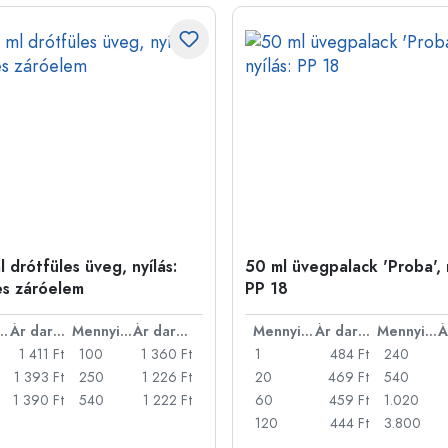
 drótfüles üveg, nyílás:
50 ml üvegpalack 'Proba', n
es záróelem
PP 18
nyiség
Ár darabonként
Mennyiség
Ár darabonként
Mennyiség
Ár darabonként
Mennyiség
1 411 Ft
100
1 360 Ft
1
484 Ft
240
1 393 Ft
250
1 226 Ft
20
469 Ft
540
1 390 Ft
540
1 222 Ft
60
459 Ft
1.020
120
444 Ft
3.800