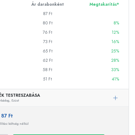
Ár darabonként
Megtakarítás*
87 Ft
ckok
80 Ft
8%
76 Ft
12%
palackok
73 Ft
16%
65 Ft
25%
62 Ft
28%
58 Ft
33%
51 Ft
41%
k
ballonok
ÉK TESTRESZABÁSA
rbádog,
Ezüst
:
87 Ft
llítási költség nélkül