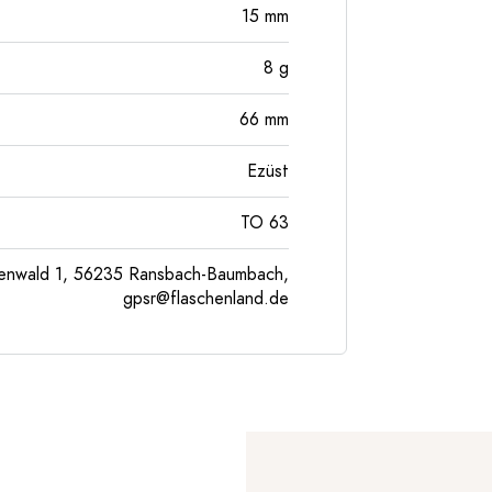
15
mm
8
g
66
mm
Ezüst
TO 63
enwald 1, 56235 Ransbach-Baumbach,
gpsr@flaschenland.de