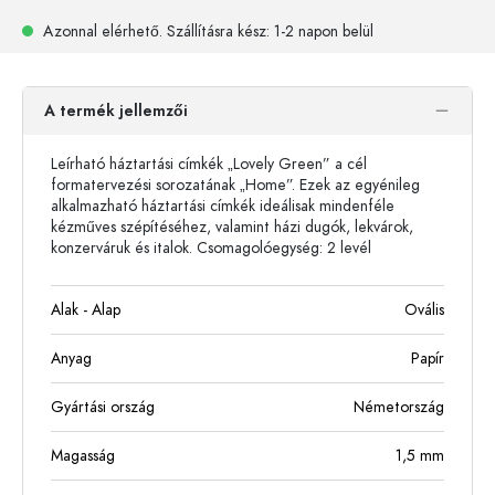
Azonnal elérhető.
Szállításra kész
: 1-2 napon belül
A termék jellemzői
Leírható háztartási címkék „Lovely Green” a cél
formatervezési sorozatának „Home”. Ezek az egyénileg
alkalmazható háztartási címkék ideálisak mindenféle
kézműves szépítéséhez, valamint házi dugók, lekvárok,
konzerváruk és italok. Csomagolóegység: 2 levél
Alak - Alap
Ovális
Anyag
Papír
Gyártási ország
Németország
Magasság
1,5
mm