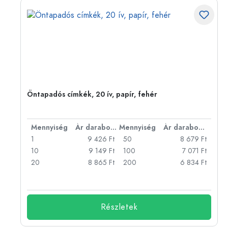
Öntapadós címkék, 20 ív, papír, fehér
bonként
Mennyiség
Ár darabonként
Mennyiség
Ár darabonként
Ft
1
9 426 Ft
50
8 679 Ft
Ft
10
9 149 Ft
100
7 071 Ft
Ft
20
8 865 Ft
200
6 834 Ft
Részletek