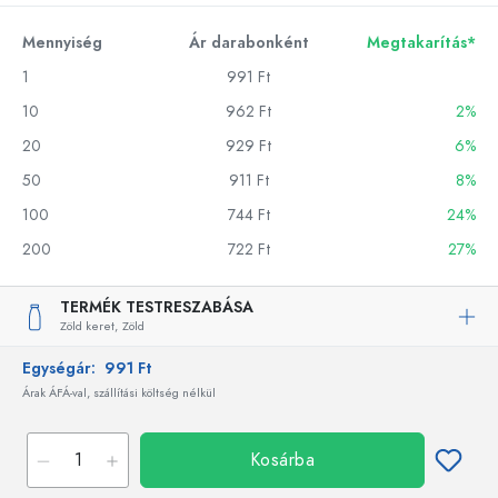
Mennyiség
Ár darabonként
Megtakarítás*
1
991 Ft
10
962 Ft
2%
20
929 Ft
6%
50
911 Ft
8%
100
744 Ft
24%
200
722 Ft
27%
TERMÉK TESTRESZABÁSA
Zöld keret,
Zöld
Egységár:
991 Ft
Árak ÁFÁ-val, szállítási költség nélkül
Kosárba