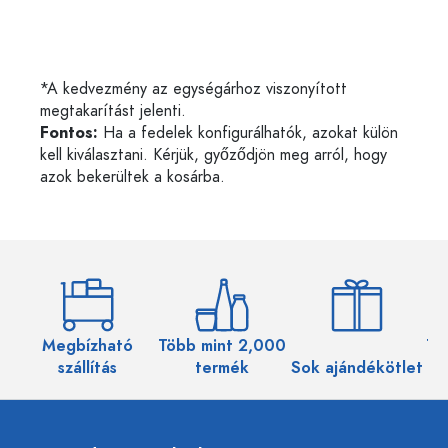
*A kedvezmény az egységárhoz viszonyított
megtakarítást jelenti.
Fontos:
Ha a fedelek konfigurálhatók, azokat külön
kell kiválasztani. Kérjük, győződjön meg arról, hogy
azok bekerültek a kosárba.
Megbízható
Több mint 2,000
Töb
szállítás
termék
Sok ajándékötlet