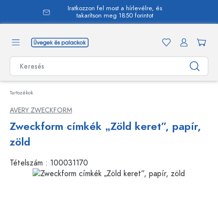
Iratkozzon fel most a hírlevélre, és
 tartalomra
takarítson meg 1850 forintot
Tartozékok
AVERY ZWECKFORM
Zweckform címkék „Zöld keret”, papír,
zöld
Tételszám :
100031170