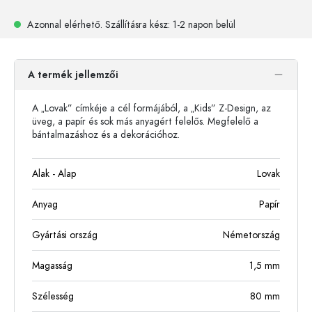
Azonnal elérhető.
Szállításra kész
: 1-2 napon belül
A termék jellemzői
A „Lovak” címkéje a cél formájából, a „Kids” Z-Design, az
üveg, a papír és sok más anyagért felelős. Megfelelő a
bántalmazáshoz és a dekorációhoz.
Alak - Alap
Lovak
Anyag
Papír
Gyártási ország
Németország
Magasság
1,5
mm
Szélesség
80
mm