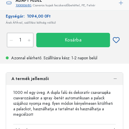
ADAPT FEDÉL
100000680
, Csavaros kupak fecskendőbetéttel, PE, Fehér
Egységár:
1094,00 0Ft
Árak ÁFÁ-val, szállítási költség nélkül
Kosárba
Azonnal elérhető.
Szállításra kész
: 1-2 napon belül
A termék jellemzői
1000 ml egy üveg. A dupla falú és dekoratív csavarsapka
csavarozásakor a spray -betét automatikusan a palack
szájához nyomja meg. Ilyen módon kényelmesen kitöltheti
a palackot, használhatja a tartalmat és használhatja a
megcélzott