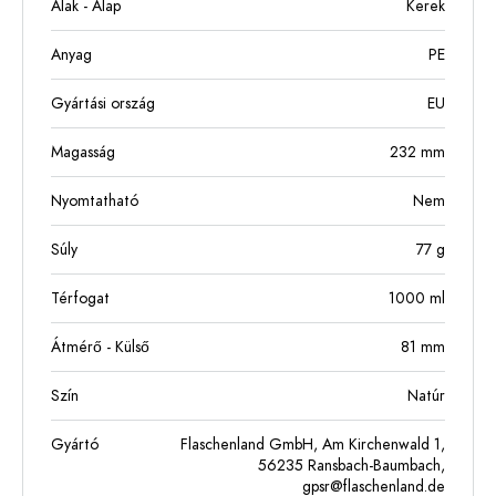
Alak - Alap
Kerek
Anyag
PE
Gyártási ország
EU
Magasság
232
mm
Nyomtatható
Nem
Súly
77
g
Térfogat
1000
ml
Átmérő - Külső
81
mm
Szín
Natúr
Gyártó
Flaschenland GmbH, Am Kirchenwald 1,
56235 Ransbach-Baumbach,
gpsr@flaschenland.de