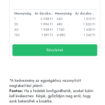
bonként
Mennyiség
Ár darabonként
Mennyiség
Ár darabonként
Ft
1
2 058 Ft
240
1 612 Ft
Ft
20
1 996 Ft
480
1 500 Ft
Ft
60
1 938 Ft
1.740
1 438 Ft
Ft
120
1 891 Ft
6.880
1 242 Ft
Részletek
*A kedvezmény az egységárhoz viszonyított
megtakarítást jelenti.
Fontos:
Ha a fedelek konfigurálhatók, azokat külön
kell kiválasztani. Kérjük, győződjön meg arról, hogy
azok bekerültek a kosárba.