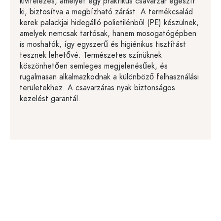
kivitelezés, amelyet egy praktikus csavarzár egészít
ki, biztosítva a megbízható zárást. A termékcsalád
kerek palackjai hidegálló polietilénből (PE) készülnek,
amelyek nemcsak tartósak, hanem mosogatógépben
is moshatók, így egyszerű és higiénikus tisztítást
tesznek lehetővé. Természetes színüknek
köszönhetően semleges megjelenésűek, és
rugalmasan alkalmazkodnak a különböző felhasználási
területekhez. A csavarzáras nyak biztonságos
kezelést garantál.