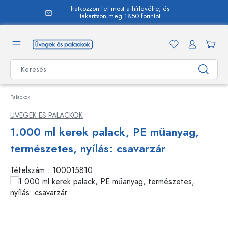
Iratkozzon fel most a hírlevélre, és
 tartalomra
takarítson meg 1850 forintot
Palackok
ÜVEGEK ES PALACKOK
1.000 ml kerek palack, PE műanyag,
természetes, nyílás: csavarzár
Tételszám :
100015810