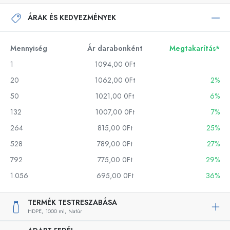
ÁRAK ÉS KEDVEZMÉNYEK
Mennyiség
Ár darabonként
Megtakarítás*
1
1094,00 0Ft
20
1062,00 0Ft
2%
50
1021,00 0Ft
6%
132
1007,00 0Ft
7%
264
815,00 0Ft
25%
528
789,00 0Ft
27%
792
775,00 0Ft
29%
1.056
695,00 0Ft
36%
TERMÉK TESTRESZABÁSA
HDPE,
1000 ml,
Natúr