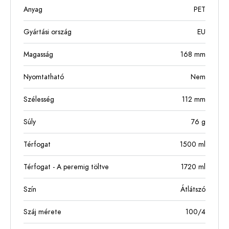
Anyag
PET
Gyártási ország
EU
Magasság
168
mm
Nyomtatható
Nem
Szélesség
112
mm
Súly
76
g
Térfogat
1500
ml
Térfogat - A peremig töltve
1720
ml
Szín
Átlátszó
Száj mérete
100/4