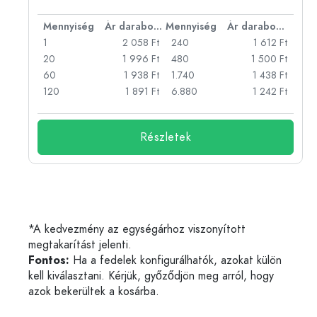
bonként
Mennyiség
Ár darabonként
Mennyiség
Ár darabonként
Ft
1
2 058 Ft
240
1 612 Ft
Ft
20
1 996 Ft
480
1 500 Ft
Ft
60
1 938 Ft
1.740
1 438 Ft
Ft
120
1 891 Ft
6.880
1 242 Ft
Részletek
*A kedvezmény az egységárhoz viszonyított
megtakarítást jelenti.
Fontos:
Ha a fedelek konfigurálhatók, azokat külön
kell kiválasztani. Kérjük, győződjön meg arról, hogy
azok bekerültek a kosárba.