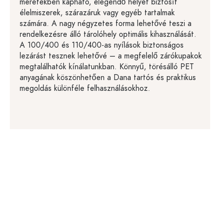
méretekben kapható, elegendő helyet biztosít
élelmiszerek, szárazáruk vagy egyéb tartalmak
számára. A nagy négyzetes forma lehetővé teszi a
rendelkezésre álló tárolóhely optimális kihasználását.
A 100/400 és 110/400-as nyílások biztonságos
lezárást tesznek lehetővé – a megfelelő zárókupakok
megtalálhatók kínálatunkban. Könnyű, törésálló PET
anyagának köszönhetően a Dana tartós és praktikus
megoldás különféle felhasználásokhoz.