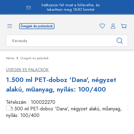
Iratkozzon fel most a hírlevélre, és
 tartalomra
takarítson meg 1850 forintot
Márka
Üvegek és palackok
ÜVEGEK ES PALACKOK
1.500 ml PET-doboz 'Dana', négyzet
alakú, műanyag, nyílás: 100/400
Tételszám :
100022270