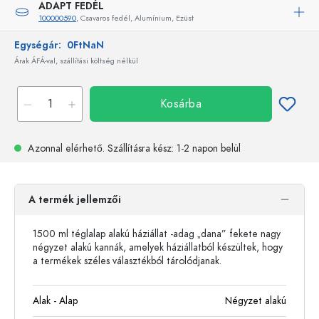
ADAPT FEDÉL
100000590
, Csavaros fedél, Alumínium, Ezüst
Egységár:
0FtNaN
Árak ÁFÁ-val, szállítási költség nélkül
Kosárba
Azonnal elérhető.
Szállításra kész
: 1-2 napon belül
A termék jellemzői
1500 ml téglalap alakú háziállat -adag „dana” fekete nagy
négyzet alakú kannák, amelyek háziállatból készültek, hogy
a termékek széles választékból tárolódjanak.
Alak - Alap
Négyzet alakú