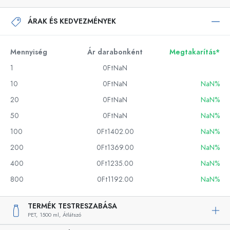
ÁRAK ÉS KEDVEZMÉNYEK
Mennyiség
Ár darabonként
Megtakarítás*
1
0FtNaN
10
0FtNaN
NaN%
20
0FtNaN
NaN%
50
0FtNaN
NaN%
100
0Ft1402.00
NaN%
200
0Ft1369.00
NaN%
400
0Ft1235.00
NaN%
800
0Ft1192.00
NaN%
TERMÉK TESTRESZABÁSA
PET,
1500 ml,
Átlátszó