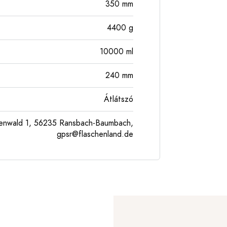
350
mm
4400
g
10000
ml
240
mm
Átlátszó
enwald 1, 56235 Ransbach-Baumbach,
gpsr@flaschenland.de