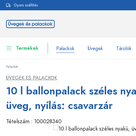
Gyors szállítás
reséshez
Ugrás a fő navigációhoz
Termékek
Palackok
Üvegek
Tárolók
Palackok
Palackok
Összes megjelenítése P
ÜVEGEK ES PALACKOK
Üvegek
10 l ballonpalack széles ny
Palackok márka szerint
WECK-palackok
Tárolók
üveg, nyílás: csavarzár
Edények
Palackok funkció szerint
Tételszám :
100028340
Pipettás palackok
Kozmetikai tartályok
Csatos üvegpalackok