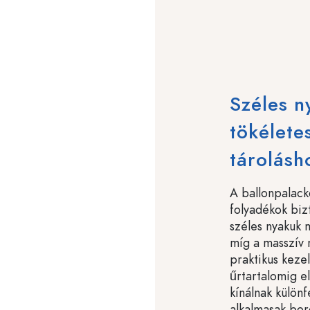
Széles n
tökélete
tárolásh
A ballonpalacko
folyadékok biz
széles nyakuk m
míg a masszív
praktikus kezel
űrtartalomig e
kínálnak külön
alkalmasak boro