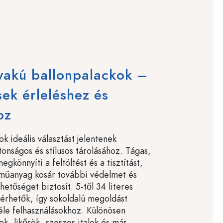
yakú ballonpalackok –
sek érleléshez és
oz
k ideális választást jelentenek
tonságos és stílusos tárolásához. Tágas,
egkönnyíti a feltöltést és a tisztítást,
 műanyag kosár további védelmet és
hetőséget biztosít. 5-től 34 literes
lérhetők, így sokoldalú megoldást
féle felhasználásokhoz. Különösen
k, likőrök, szeszes italok és más