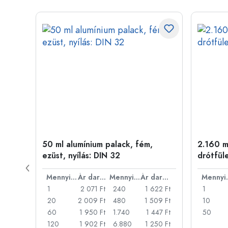
50 ml alumínium palack, fém,
2.160 ml
ílás:
ezüst, nyílás: DIN 32
drótfül
Ár darabonként
Mennyiség
Ár darabonként
Mennyiség
Ár darabonként
Men
47 Ft
1
2 071 Ft
240
1 622 Ft
1
32 Ft
20
2 009 Ft
480
1 509 Ft
10
317 Ft
60
1 950 Ft
1.740
1 447 Ft
50
73 Ft
120
1 902 Ft
6.880
1 250 Ft