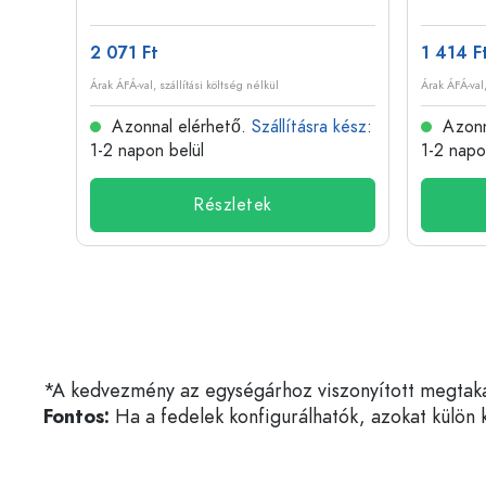
2 071 Ft
1 414 F
Árak ÁFÁ-val, szállítási költség nélkül
Árak ÁFÁ-val,
 kész
:
Azonnal elérhető.
Szállításra kész
:
Azonn
1-2 napon belül
1-2 napo
Részletek
*A kedvezmény az egységárhoz viszonyított megtakarí
Fontos:
Ha a fedelek konfigurálhatók, azokat külön k