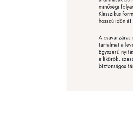
minőségi folyad
Klasszikus form
hosszú időn át
A csavarzáras 
tartalmat a le
Egyszerű nyitás
a likőrök, szes
biztonságos tár