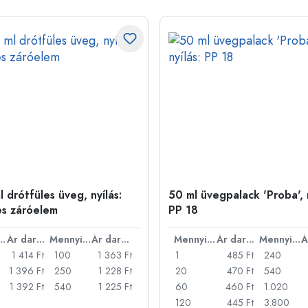
 drótfüles üveg, nyílás:
50 ml üvegpalack 'Proba', n
es záróelem
PP 18
nyiség
Ár darabonként
Mennyiség
Ár darabonként
Mennyiség
Ár darabonként
Mennyiség
1 414 Ft
100
1 363 Ft
1
485 Ft
240
1 396 Ft
250
1 228 Ft
20
470 Ft
540
1 392 Ft
540
1 225 Ft
60
460 Ft
1.020
120
445 Ft
3.800