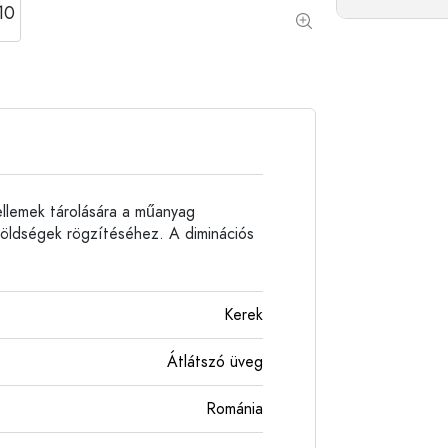
Alumíniumpalackok
zellemek tárolására a műanyag
 zöldségek rögzítéséhez. A diminációs
Kerek
Átlátszó üveg
Románia