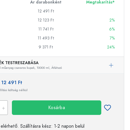
Ár darabonként
Megtakarítás*
12 491 Ft
12 123 Ft
2%
ckok
11 741 Ft
6%
palackok
11 493 Ft
7%
9 371 Ft
24%
ÉK TESTRESZABÁSA
ő műanyag csavaros kupak,
10000 ml,
Átlátszó
:
12 491 Ft
k
ballonok
llítási költség nélkül
Kosárba
elérhető.
Szállításra kész
: 1-2 napon belül