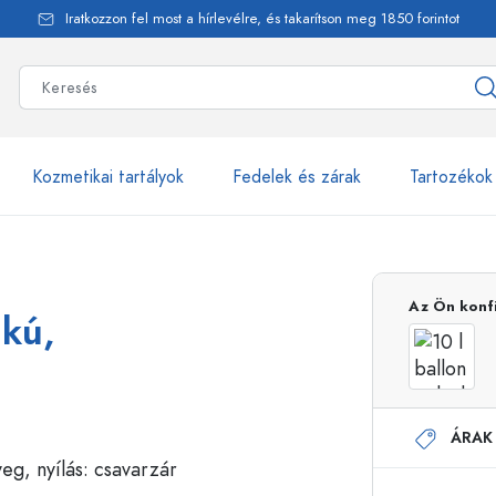
Iratkozzon fel most a hírlevélre, és takarítson meg 1850 forintot
Kozmetikai tartályok
Fedelek és zárak
Tartozékok
alackok
több mint 2500 ter
Az Ön konf
akú,
Estal-Palackok
ÁRAK
Adagolópalackok
Airless adagolók
Szórópalackok
Roll-on palackok