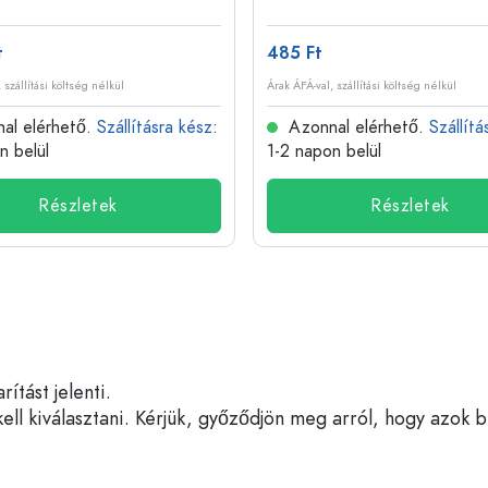
t
485 Ft
 szállítási költség nélkül
Árak ÁFÁ-val, szállítási költség nélkül
al elérhető.
Szállításra kész
:
Azonnal elérhető.
Szállítá
n belül
1-2 napon belül
Részletek
Részletek
tást jelenti.
ell kiválasztani. Kérjük, győződjön meg arról, hogy azok 