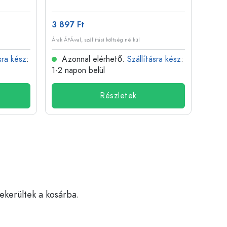
3 897 Ft
511 F
Árak ÁFÁ-val, szállítási költség nélkül
Árak ÁFÁ-
sra kész
:
Azonnal elérhető.
Szállításra kész
:
Azo
1-2 napon belül
1-2 n
Részletek
bekerültek a kosárba.