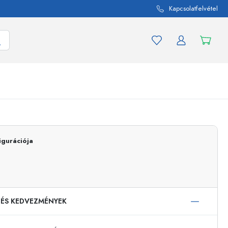
Kapcsolatfelvétel
mék és termékváltozat
A befőttes üvegekhez
igurációja
Vásároljon most
Vásároljon most
 ÉS KEDVEZMÉNYEK