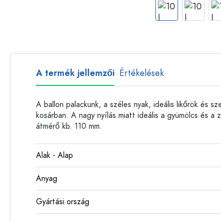
Műanyag palackok
A termék jellemzői
Értékelések
A ballon palackunk, a széles nyak, ideális likőrök és s
kosárban. A nagy nyílás miatt ideális a gyümölcs és a
átmérő kb. 110 mm.
Alak - Alap
Anyag
Gyártási ország