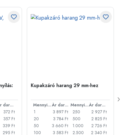
yílás:
Kupakzáró harang 29 mm-hez
500 m
Carré
nyílá
Ár darabonként
Mennyiség
Ár darabonként
Mennyiség
Ár darabonként
372 Ft
1
3 897 Ft
250
2 927 Ft
1
357 Ft
20
3 784 Ft
500
2 825 Ft
24
339 Ft
50
3 660 Ft
1.000
2 726 Ft
72
295 Ft
100
3 583 Ft
2.500
2 340 Ft
120