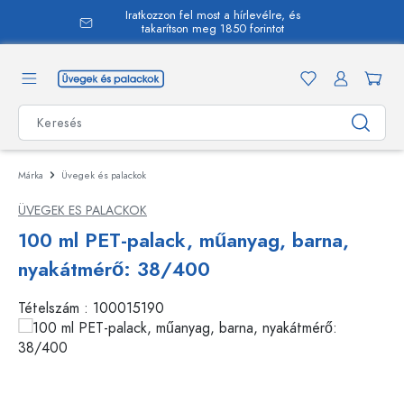
Iratkozzon fel most a hírlevélre, és
 tartalomra
takarítson meg 1850 forintot
Márka
Üvegek és palackok
ÜVEGEK ES PALACKOK
100 ml PET-palack, műanyag, barna,
nyakátmérő: 38/400
Tételszám :
100015190