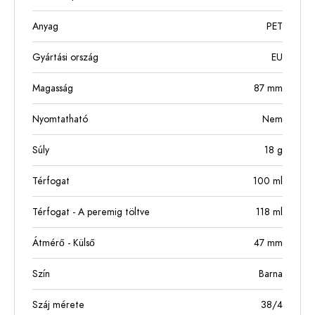
Anyag
PET
Gyártási ország
EU
Magasság
87
mm
Nyomtatható
Nem
Súly
18
g
Térfogat
100
ml
Térfogat - A peremig töltve
118
ml
Átmérő - Külső
47
mm
Szín
Barna
Száj mérete
38/4