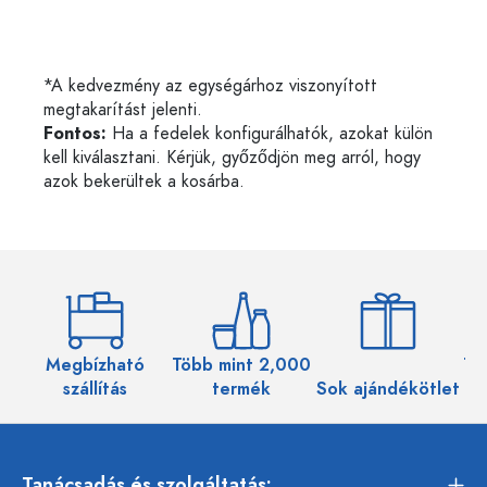
*A kedvezmény az egységárhoz viszonyított
megtakarítást jelenti.
Fontos:
Ha a fedelek konfigurálhatók, azokat külön
kell kiválasztani. Kérjük, győződjön meg arról, hogy
azok bekerültek a kosárba.
Megbízható
Több mint 2,000
Töb
szállítás
termék
Sok ajándékötlet
Tanácsadás és szolgáltatás: