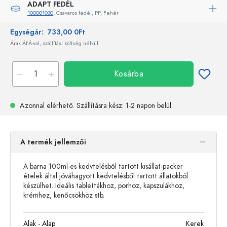
ADAPT FEDÉL
100001030
, Csavaros fedél, PP, Fehér
Egységár:
733,00 0Ft
Árak ÁFÁ-val, szállítási költség nélkül
Kosárba
Azonnal elérhető.
Szállításra kész
: 1-2 napon belül
A termék jellemzői
A barna 100ml-es kedvtelésből tartott kisállat-packer
ételek által jóváhagyott kedvtelésből tartott állatokból
készülhet. Ideális tablettákhoz, porhoz, kapszulákhoz,
krémhez, kenőcsökhöz stb.
Alak - Alap
Kerek