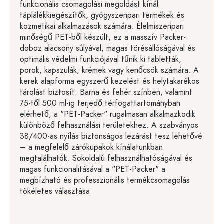
funkcionális csomagolási megoldást kínál
táplálékkiegészítők, gyógyszeripari termékek és
kozmetikai alkalmazások számára. Élelmiszeripari
minőségű PET-ből készült, ez a masszív Packer-
doboz alacsony súlyával, magas törésállóságával és
optimális védelmi funkciójával tűnik ki tabletták,
porok, kapszulák, krémek vagy kenőcsök számára. A
kerek alapforma egyszerű kezelést és helytakarékos
tárolást biztosít. Barna és fehér színben, valamint
75-től 500 ml-ig terjedő térfogattartományban
elérhető, a "PET-Packer" rugalmasan alkalmazkodik
különböző felhasználási területekhez. A szabványos
38/400-as nyílás biztonságos lezárást tesz lehetővé
– a megfelelő zárókupakok kínálatunkban
megtalálhatók. Sokoldalú felhasználhatóságával és
magas funkcionalitásával a "PET-Packer" a
megbízható és professzionális termékcsomagolás
tökéletes választása.