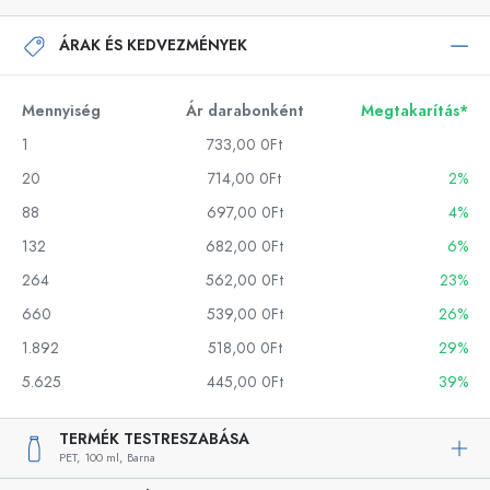
ÁRAK ÉS KEDVEZMÉNYEK
Mennyiség
Ár darabonként
Megtakarítás*
1
733,00 0Ft
20
714,00 0Ft
2%
88
697,00 0Ft
4%
132
682,00 0Ft
6%
264
562,00 0Ft
23%
660
539,00 0Ft
26%
1.892
518,00 0Ft
29%
5.625
445,00 0Ft
39%
TERMÉK TESTRESZABÁSA
PET,
100 ml,
Barna