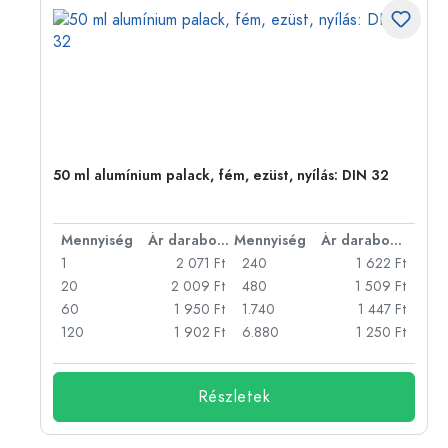
eg,
50 ml alumínium palack, fém, ezüst, nyílás: DIN 32
bonként
Mennyiség
Ár darabonként
Mennyiség
Ár darabonként
Ft
1
2 071 Ft
240
1 622 Ft
Ft
20
2 009 Ft
480
1 509 Ft
Ft
60
1 950 Ft
1.740
1 447 Ft
Ft
120
1 902 Ft
6.880
1 250 Ft
Részletek