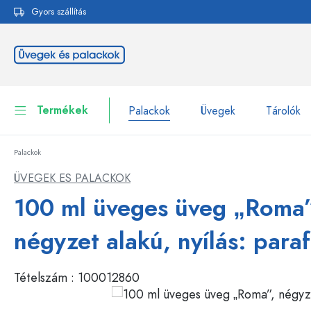
Gyors szállítás
reséshez
Ugrás a fő navigációhoz
Termékek
Palackok
Üvegek
Tárolók
Palackok
Palackok
Összes megjelenítése P
ÜVEGEK ES PALACKOK
Üvegek
100 ml üveges üveg „Roma”
Palackok márka szerint
WECK-palackok
Tárolók
négyzet alakú, nyílás: para
Edények
Palackok funkció szerint
Tételszám :
100012860
Pipettás palackok
Kozmetikai tartályok
Csatos üvegpalackok