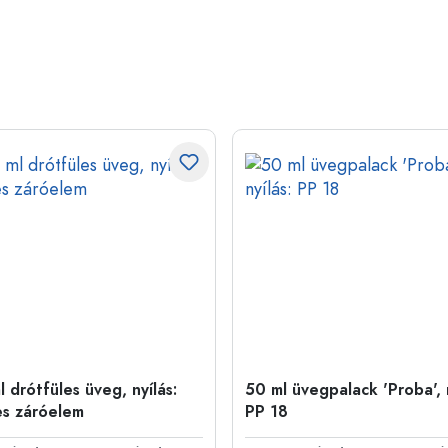
 drótfüles üveg, nyílás:
50 ml üvegpalack 'Proba', n
es záróelem
PP 18