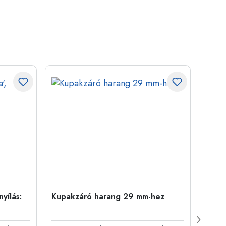
yílás:
Kupakzáró harang 29 mm-hez
500 m
Carré
nyílá