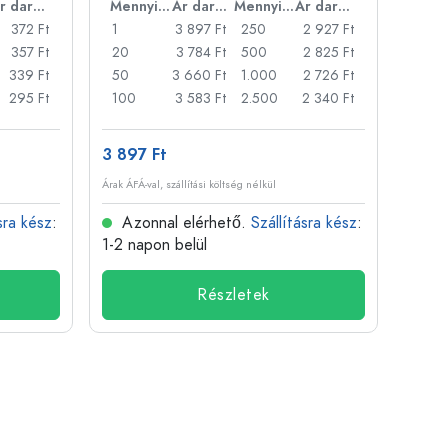
Ár darabonként
Mennyiség
Ár darabonként
Mennyiség
Ár darabonként
372 Ft
1
3 897 Ft
250
2 927 Ft
1
357 Ft
20
3 784 Ft
500
2 825 Ft
24
339 Ft
50
3 660 Ft
1.000
2 726 Ft
72
295 Ft
100
3 583 Ft
2.500
2 340 Ft
120
3 897 Ft
511 F
Árak ÁFÁ-val, szállítási költség nélkül
Árak ÁFÁ-
sra kész
:
Azonnal elérhető.
Szállításra kész
:
Azo
1-2 napon belül
1-2 n
Részletek