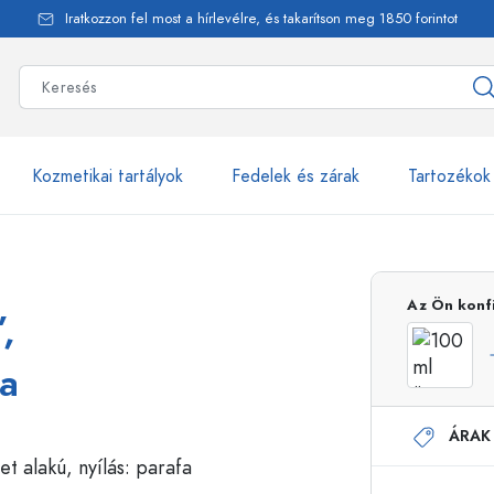
Iratkozzon fel most a hírlevélre, és takarítson meg 1850 forintot
Kozmetikai tartályok
Fedelek és zárak
Tartozékok
alackok
több mint 2500 ter
Az Ön konf
,
Estal-Palackok
fa
ÁRAK
Adagolópalackok
Airless adagolók
Szórópalackok
Roll-on palackok