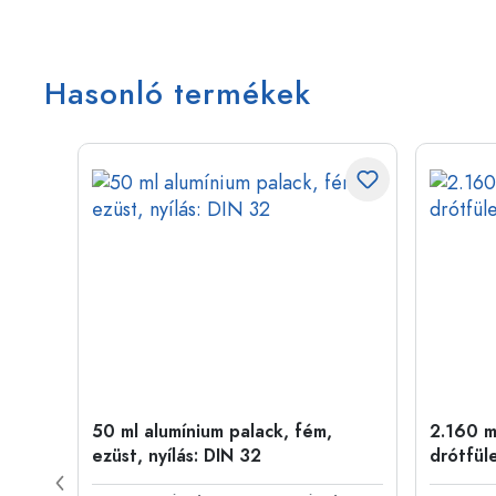
Hasonló termékek
50 ml alumínium palack, fém,
2.160 ml
ílás:
ezüst, nyílás: DIN 32
drótfül