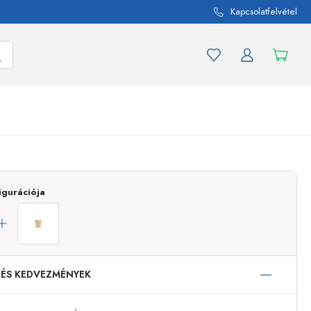
Kapcsolatfelvétel
mék és termékváltozat
A befőttes üvegekhez
igurációja
Vásároljon most
Vásároljon most
 ÉS KEDVEZMÉNYEK