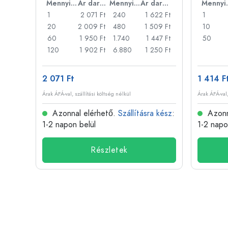
Ár darabonként
Mennyiség
Ár darabonként
Mennyiség
Ár darabonként
Men
47 Ft
1
2 071 Ft
240
1 622 Ft
1
32 Ft
20
2 009 Ft
480
1 509 Ft
10
317 Ft
60
1 950 Ft
1.740
1 447 Ft
50
73 Ft
120
1 902 Ft
6.880
1 250 Ft
2 071 Ft
1 414 F
Árak ÁFÁ-val, szállítási költség nélkül
Árak ÁFÁ-val,
 kész
:
Azonnal elérhető.
Szállításra kész
:
Azonn
1-2 napon belül
1-2 napo
Részletek