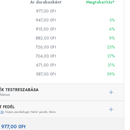
Ár darabonként
Megtakarítás*
977,00 0Ft
947,00 0Ft
3%
ckok
915,00 0Ft
6%
palackok
882,00 0Ft
9%
726,00 0Ft
25%
704,00 0Ft
27%
671,00 0Ft
31%
587,00 0Ft
39%
k
ballonok
ÉK TESTRESZABÁSA
Átlátszó
T FEDÉL
810
, Kúpos parafadugó, Natúr parafa, Bézs
:
977,00 0Ft