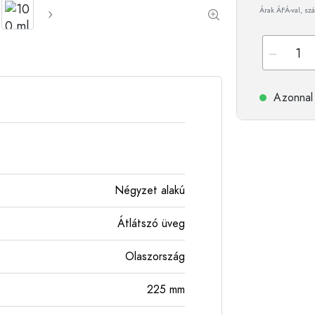
Árak ÁFÁ-val, szá
Alumíniumpalackok
Azonnal 
Négyzet alakú
Átlátszó üveg
Olaszország
225
mm