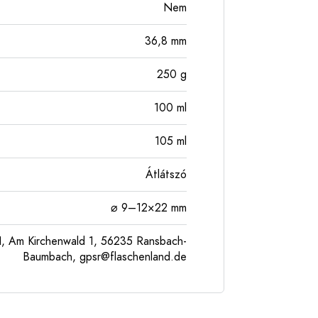
Nem
36,8
mm
250
g
100
ml
105
ml
Átlátszó
⌀ 9–12×22 mm
, Am Kirchenwald 1, 56235 Ransbach-
Baumbach,
gpsr@flaschenland.de