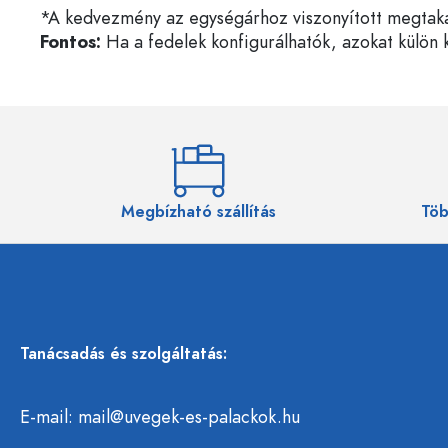
*A kedvezmény az egységárhoz viszonyított megtakarí
Fontos:
Ha a fedelek konfigurálhatók, azokat külön k
Megbízható szállítás
Töb
Tanácsadás és szolgáltatás:
E-mail:
mail@uvegek-es-palackok.hu