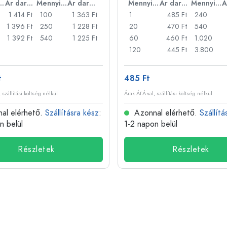
nyiség
Ár darabonként
Mennyiség
Ár darabonként
Mennyiség
Ár darabonként
Mennyiség
1 414 Ft
100
1 363 Ft
1
485 Ft
240
1 396 Ft
250
1 228 Ft
20
470 Ft
540
1 392 Ft
540
1 225 Ft
60
460 Ft
1.020
120
445 Ft
3.800
t
485 Ft
 szállítási költség nélkül
Árak ÁFÁ-val, szállítási költség nélkül
al elérhető.
Szállításra kész
:
Azonnal elérhető.
Szállítá
n belül
1-2 napon belül
Részletek
Részletek