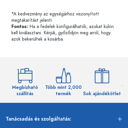
*A kedvezmény az egységárhoz viszonyított
megtakarítást jelenti.
Fontos:
Ha a fedelek konfigurálhatók, azokat külön
kell kiválasztani. Kérjük, győződjön meg arról, hogy
azok bekerültek a kosárba.
Megbízható
Több mint 2,000
Töb
szállítás
termék
Sok ajándékötlet
Tanácsadás és szolgáltatás: