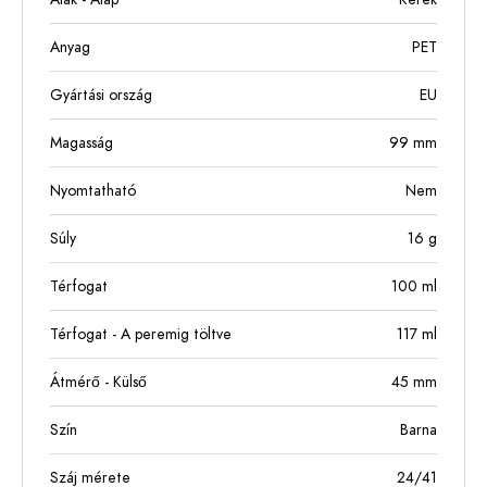
Anyag
PET
Gyártási ország
EU
Magasság
99
mm
Nyomtatható
Nem
Súly
16
g
Térfogat
100
ml
Térfogat - A peremig töltve
117
ml
Átmérő - Külső
45
mm
Szín
Barna
Száj mérete
24/41