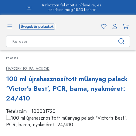
Iratkozzon fel most a hírlevélre, és
 tartalomra
takarítson meg 1850 forintot
Palackok
ÜVEGEK ES PALACKOK
100 ml újrahasznosított műanyag palack
'Victor's Best', PCR, barna, nyakméret:
24/410
Tételszám :
100031720