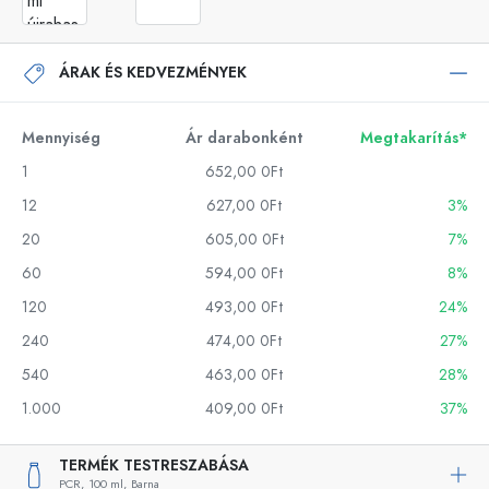
ÁRAK ÉS KEDVEZMÉNYEK
Mennyiség
Ár darabonként
Megtakarítás*
1
652,00 0Ft
12
627,00 0Ft
3%
20
605,00 0Ft
7%
60
594,00 0Ft
8%
120
493,00 0Ft
24%
240
474,00 0Ft
27%
540
463,00 0Ft
28%
1.000
409,00 0Ft
37%
TERMÉK TESTRESZABÁSA
PCR,
100 ml,
Barna