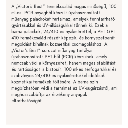
A „Victor's Best” termékcsalád magas minőségű, 100
ml-es, PCR anyagból készült újrahasznosított
műanyag palackokat tartalmaz, amelyek fenntartható
gyártásukkal és UV-állóságukkal tűnnek ki. Ezek a
barna palackok, 24/410-es nyakmérettel, a PET GPI
410 termékcsalád részét képezik, és környezetbarát
megoldást kínálnak kozmetikai csomagoláshoz. A
„Victor's Best” sorozat műanyag tartályai
újrahasznosított PET-ből (PCR) készülnek, amely
nemcsak védi a környezetet, hanem magas stabilitást
és tartósságot is biztosít. 100 ml-es térfogatukkal és
szabványos 24/410-es nyakméretükkel ideálisak
kozmetikai termékek töltésére. A barna szín
megbízhatóan védi a tartalmat az UV-sugárzástól, ami
meghosszabbítja az érzékeny anyagok
eltarthatóságát.