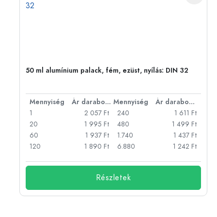
50 ml alumínium palack, fém, ezüst, nyílás: DIN 32
bonként
Mennyiség
Ár darabonként
Mennyiség
Ár darabonként
Ft
1
2 057 Ft
240
1 611 Ft
Ft
20
1 995 Ft
480
1 499 Ft
Ft
60
1 937 Ft
1.740
1 437 Ft
Ft
120
1 890 Ft
6.880
1 242 Ft
Részletek