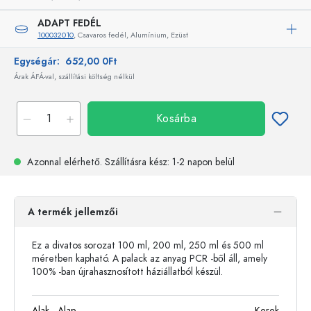
ADAPT FEDÉL
100032010
, Csavaros fedél, Alumínium, Ezüst
Egységár:
652,00 0Ft
Árak ÁFÁ-val, szállítási költség nélkül
Kosárba
Azonnal elérhető.
Szállításra kész
: 1-2 napon belül
A termék jellemzői
Ez a divatos sorozat 100 ml, 200 ml, 250 ml és 500 ml
méretben kapható. A palack az anyag PCR -ből áll, amely
100% -ban újrahasznosított háziállatból készül.
Alak - Alap
Kerek