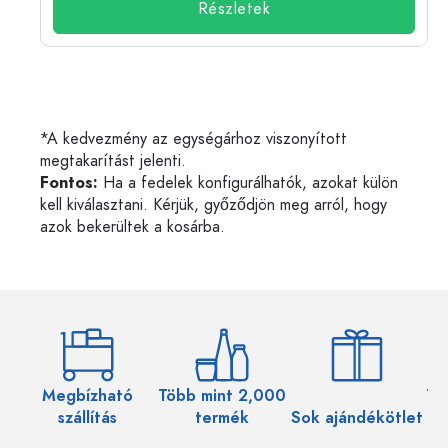
Részletek
*A kedvezmény az egységárhoz viszonyított
megtakarítást jelenti.
Fontos:
Ha a fedelek konfigurálhatók, azokat külön
kell kiválasztani. Kérjük, győződjön meg arról, hogy
azok bekerültek a kosárba.
Megbízható
Több mint 2,000
Töb
szállítás
termék
Sok ajándékötlet