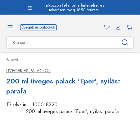
Iratkozzon fel most a hírlevélre, és
 tartalomra
takarítson meg 1850 forintot
Palackok
ÜVEGEK ES PALACKOK
200 ml üveges palack 'Eper', nyílás:
parafa
Tételszám :
100018220