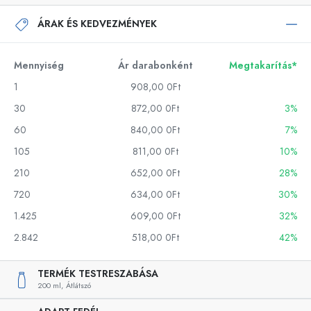
ÁRAK ÉS KEDVEZMÉNYEK
Mennyiség
Ár darabonként
Megtakarítás*
1
908,00 0Ft
30
872,00 0Ft
3%
60
840,00 0Ft
7%
105
811,00 0Ft
10%
210
652,00 0Ft
28%
720
634,00 0Ft
30%
1.425
609,00 0Ft
32%
2.842
518,00 0Ft
42%
TERMÉK TESTRESZABÁSA
200 ml,
Átlátszó