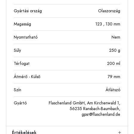
Gyártási ország
Olaszország
Magasság
123
, 130
mm
Nyomtatható
Nem
Súly
250
g
Térfogat
200
ml
Átmérő - Külső
79
mm
Szín
Átlátszó
Gyártó
Flaschenland GmbH, Am Kirchenwald 1,
56235 Ransbach-Baumbach,
gpsr@flaschenland.de
Értékelések