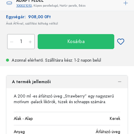
ADAPT FEDÉL
100021010
, Kúpos parafadugó, Natúr parafa, Bézs
Egységár:
908,00 0Ft
Árak ÁFÁ-val, szállítási költség nélkül
Kosárba
Azonnal elérhető.
Szállításra kész
: 1-2 napon belül
A termék jellemzői
A 200 ml -es átlátszó üveg „Strawberry” egy nagyszerű
motívum -palack likőrök, tüzek és schnapps számára.
Alak - Alap
Kerek
Anyag
Átlátszó üveg