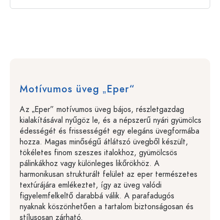
Motívumos üveg „Eper“
Az „Eper” motívumos üveg bájos, részletgazdag
kialakításával nyűgöz le, és a népszerű nyári gyümölcs
édességét és frissességét egy elegáns üvegformába
hozza. Magas minőségű átlátszó üvegből készült,
tökéletes finom szeszes italokhoz, gyümölcsös
pálinkákhoz vagy különleges likőrökhöz. A
harmonikusan strukturált felület az eper természetes
textúrájára emlékeztet, így az üveg valódi
figyelemfelkeltő darabbá válik. A parafadugós
nyaknak köszönhetően a tartalom biztonságosan és
stílusosan zárható.