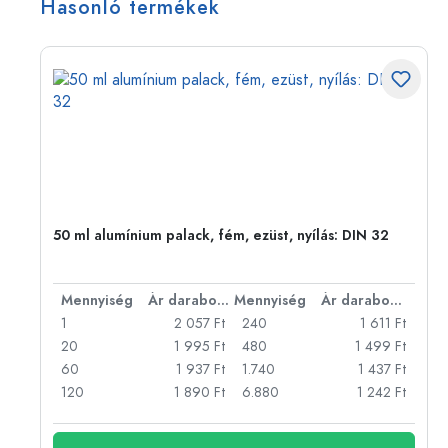
Hasonló termékek
50 ml alumínium palack, fém, ezüst, nyílás: DIN 32
bonként
Mennyiség
Ár darabonként
Mennyiség
Ár darabonként
Ft
1
2 057 Ft
240
1 611 Ft
Ft
20
1 995 Ft
480
1 499 Ft
Ft
60
1 937 Ft
1.740
1 437 Ft
Ft
120
1 890 Ft
6.880
1 242 Ft