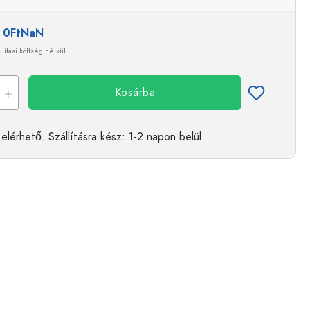
:
0FtNaN
llítási költség nélkül
Kosárba
elérhető.
Szállításra kész
: 1-2 napon belül