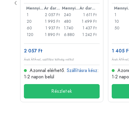
Ár darabonként
Mennyiség
Ár darabonként
Mennyiség
Ár darabonként
Men
22 Ft
1
2 057 Ft
240
1 611 Ft
1
18 Ft
20
1 995 Ft
480
1 499 Ft
10
14 Ft
60
1 937 Ft
1.740
1 437 Ft
50
11 Ft
120
1 890 Ft
6.880
1 242 Ft
2 057 Ft
1 405 F
Árak ÁFÁ-val, szállítási költség nélkül
Árak ÁFÁ-val,
 kész
:
Azonnal elérhető.
Szállításra kész
:
Azonn
1-2 napon belül
1-2 napo
Részletek