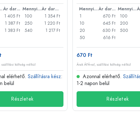
nyiség
Ár darabonként
Mennyiség
Ár darabonként
Mennyiség
Ár darabonként
Mennyiség
1 405 Ft
100
1 354 Ft
1
670 Ft
100
1 387 Ft
250
1 220 Ft
10
645 Ft
200
1 383 Ft
540
1 217 Ft
20
630 Ft
500
50
616 Ft
t
670 Ft
 szállítási költség nélkül
Árak ÁFÁ-val, szállítási költség nélkül
al elérhető.
Szállításra kész
:
Azonnal elérhető.
Szállítá
n belül
1-2 napon belül
Részletek
Részletek