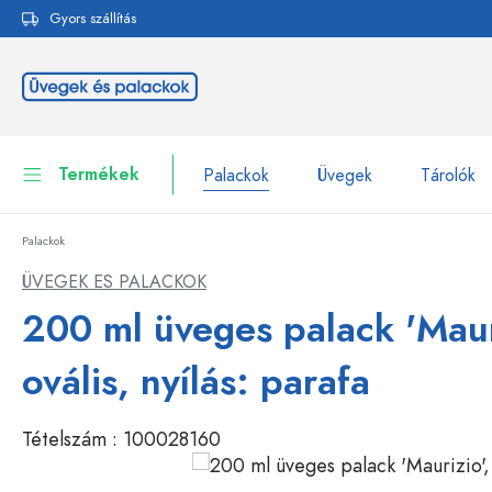
Gyors szállítás
reséshez
Ugrás a fő navigációhoz
Termékek
Palackok
Üvegek
Tárolók
Palackok
Palackok
Összes megjelenítése P
ÜVEGEK ES PALACKOK
Üvegek
200 ml üveges palack 'Maur
Palackok márka szerint
WECK-palackok
Tárolók
ovális, nyílás: parafa
Edények
Palackok funkció szerint
Tételszám :
100028160
Pipettás palackok
Kozmetikai tartályok
Csatos üvegpalackok