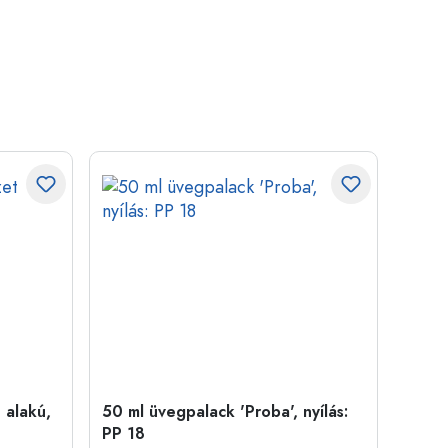
 alakú,
50 ml üvegpalack 'Proba', nyílás:
Kupa
PP 18