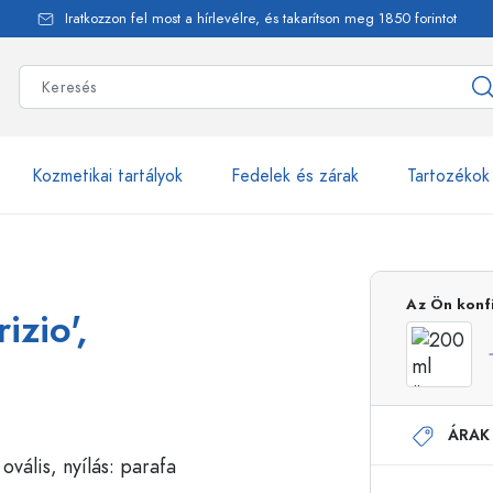
Iratkozzon fel most a hírlevélre, és takarítson meg 1850 forintot
Kozmetikai tartályok
Fedelek és zárak
Tartozékok
alackok
több mint 2500 ter
Az Ön konf
izio',
Estal-Palackok
ÁRAK
Adagolópalackok
Airless adagolók
Szórópalackok
Roll-on palackok