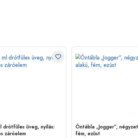
 drótfüles üveg, nyílás:
Óntábla „Jogger”, négyzet
es záróelem
fém, ezüst