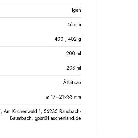
Igen
46
mm
400
, 402
g
200
ml
208
ml
Átlátszó
⌀ 17–21×33 mm
, Am Kirchenwald 1, 56235 Ransbach-
Baumbach,
gpsr@flaschenland.de