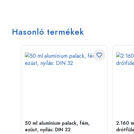
Hasonló termékek
ny
50 ml alumínium palack, fém,
2.160 ml
ezüst, nyílás: DIN 32
drótfül