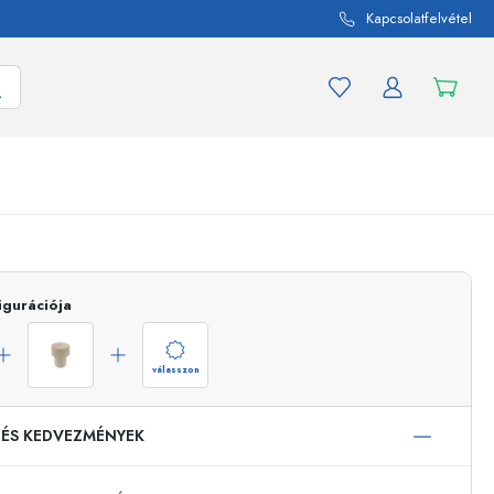
Kapcsolatfelvétel
mék és termékváltozat
A befőttes üvegekhez
igurációja
Vásároljon most
Vásároljon most
válasszon
 ÉS KEDVEZMÉNYEK