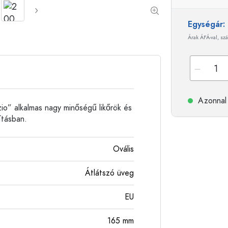
Alumíniumpalackok
Egységár
Árak ÁFÁ-val, szá
Azonnal 
io” alkalmas nagy minőségű likőrök és
ításban.
Ovális
Átlátszó üveg
EU
165
mm