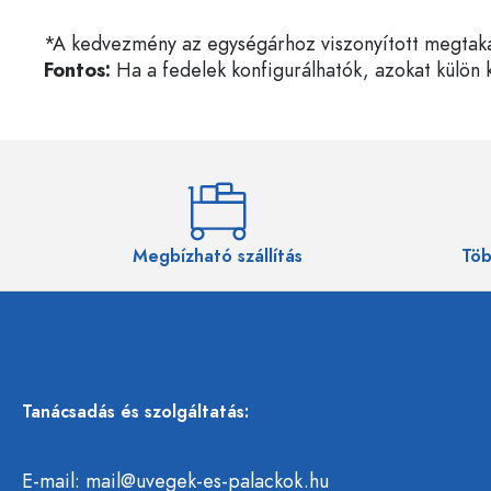
*A kedvezmény az egységárhoz viszonyított megtakarí
Fontos:
Ha a fedelek konfigurálhatók, azokat külön k
Megbízható szállítás
Töb
Tanácsadás és szolgáltatás:
E-mail:
mail@uvegek-es-palackok.hu