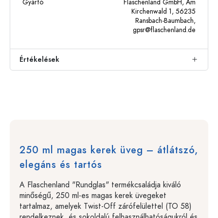
Gyártó
Flaschenland GmbH, Am
Kirchenwald 1, 56235
Ransbach-Baumbach,
gpsr@flaschenland.de
Értékelések
250 ml magas kerek üveg – átlátszó,
elegáns és tartós
A Flaschenland "Rundglas" termékcsaládja kiváló
minőségű, 250 ml-es magas kerek üvegeket
tartalmaz, amelyek Twist-Off zárófelülettel (TO 58)
rendelkeznek, és sokoldalú felhasználhatóságukról és