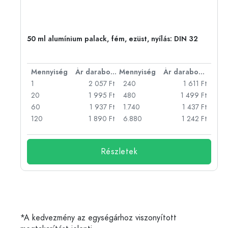
50 ml alumínium palack, fém, ezüst, nyílás: DIN 32
bonként
Mennyiség
Ár darabonként
Mennyiség
Ár darabonként
Ft
1
2 057 Ft
240
1 611 Ft
Ft
20
1 995 Ft
480
1 499 Ft
Ft
60
1 937 Ft
1.740
1 437 Ft
Ft
120
1 890 Ft
6.880
1 242 Ft
Részletek
*A kedvezmény az egységárhoz viszonyított