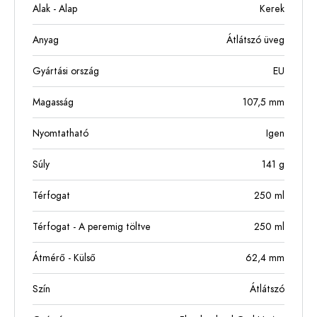
Alak - Alap
Kerek
Anyag
Átlátszó üveg
Gyártási ország
EU
Magasság
107,5
mm
Nyomtatható
Igen
Súly
141
g
Térfogat
250
ml
Térfogat - A peremig töltve
250
ml
Átmérő - Külső
62,4
mm
Szín
Átlátszó