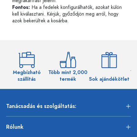
megtakarítást jelenti.
Fontos:
Ha a fedelek konfigurálhatók, azokat külön
kell kiválasztani. Kérjük, győződjön meg arról, hogy
azok bekerültek a kosárba.
Megbízható
Több mint 2,000
Töb
szállítás
termék
Sok ajándékötlet
Tanácsadás és szolgáltatás:
Rólunk