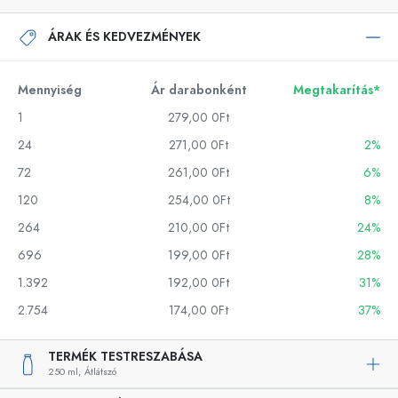
ÁRAK ÉS KEDVEZMÉNYEK
Mennyiség
Ár darabonként
Megtakarítás*
1
279,00 0Ft
24
271,00 0Ft
2%
72
261,00 0Ft
6%
120
254,00 0Ft
8%
264
210,00 0Ft
24%
696
199,00 0Ft
28%
1.392
192,00 0Ft
31%
2.754
174,00 0Ft
37%
TERMÉK TESTRESZABÁSA
250 ml,
Átlátszó