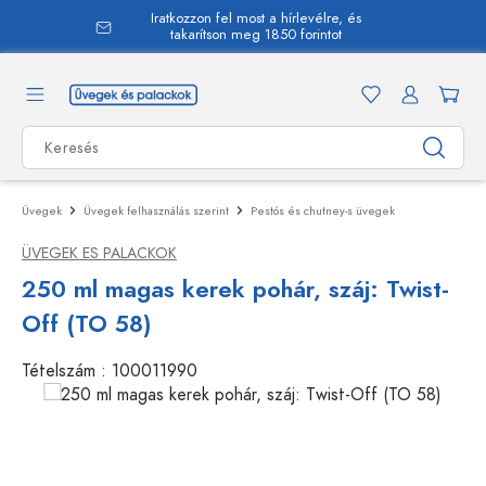
Iratkozzon fel most a hírlevélre, és
 tartalomra
takarítson meg 1850 forintot
Üvegek
Üvegek felhasználás szerint
Pestós és chutney-s üvegek
ÜVEGEK ES PALACKOK
250 ml magas kerek pohár, száj: Twist-
Off (TO 58)
Tételszám :
100011990