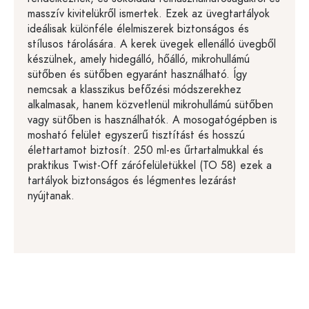
masszív kivitelükről ismertek. Ezek az üvegtartályok
ideálisak különféle élelmiszerek biztonságos és
stílusos tárolására. A kerek üvegek ellenálló üvegből
készülnek, amely hidegálló, hőálló, mikrohullámú
sütőben és sütőben egyaránt használható. Így
nemcsak a klasszikus befőzési módszerekhez
alkalmasak, hanem közvetlenül mikrohullámú sütőben
vagy sütőben is használhatók. A mosogatógépben is
mosható felület egyszerű tisztítást és hosszú
élettartamot biztosít. 250 ml-es űrtartalmukkal és
praktikus Twist-Off zárófelületükkel (TO 58) ezek a
tartályok biztonságos és légmentes lezárást
nyújtanak.