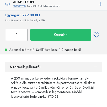
ADAPT FEDÉL
100006700
, Twist Off, Fehérbádog, Arany
Egységár:
279,00 0Ft
Árak ÁFÁ-val, szállítási költség nélkül
Kosárba
Azonnal elérhető.
Szállításra kész
: 1-2 napon belül
A termék jellemzői
A 250 ml magas kerek edény sokoldalú termék, amely
sokféle élelmiszer tartósítására és pasztőrözésére alkalmas.
A nagy, lecsavarható nyílás könnyű feltöltést és eltávolítást
tesz lehetővé – kompatibilis légmentesen záródó
lecsavarható fedeleinkkel (TO 58).