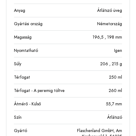
Anyag
Átlátszó üveg
Gyártási ország
Németország
Magasság
196,5
, 198
mm
Nyomtatható
Igen
Súly
206
, 215
g
Térfogat
250
ml
Térfogat - A peremig töltve
260
ml
Átmérő - Külső
55,7
mm
Szín
Átlátszó
Gyártó
Flaschenland GmbH, Am