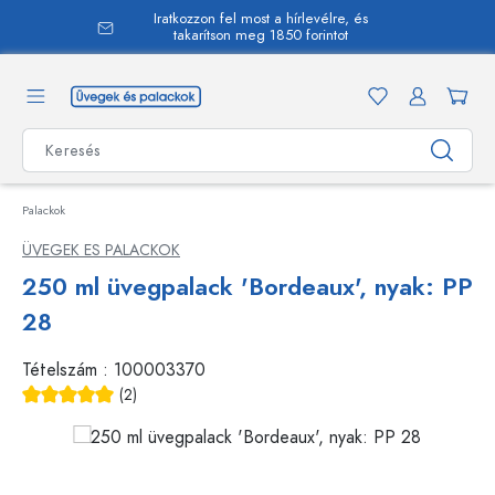
Iratkozzon fel most a hírlevélre, és
 tartalomra
takarítson meg 1850 forintot
Palackok
ÜVEGEK ES PALACKOK
250 ml üvegpalack 'Bordeaux', nyak: PP
28
Tételszám :
100003370
(2)
Átlagos értékelés 5 a 5 csillagból