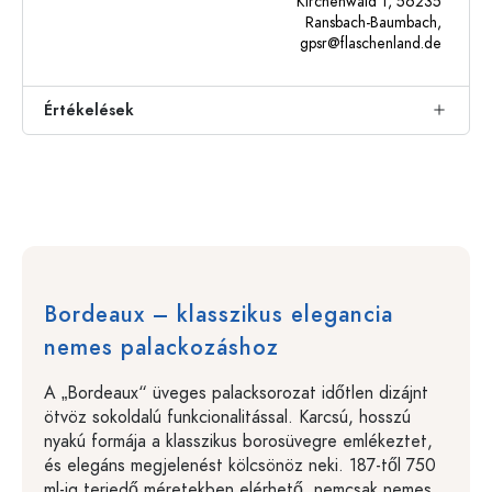
Kirchenwald 1, 56235
Ransbach-Baumbach,
gpsr@flaschenland.de
Értékelések
Bordeaux – klasszikus elegancia
nemes palackozáshoz
A „Bordeaux“ üveges palacksorozat időtlen dizájnt
ötvöz sokoldalú funkcionalitással. Karcsú, hosszú
nyakú formája a klasszikus borosüvegre emlékeztet,
és elegáns megjelenést kölcsönöz neki. 187-től 750
ml-ig terjedő méretekben elérhető, nemcsak nemes