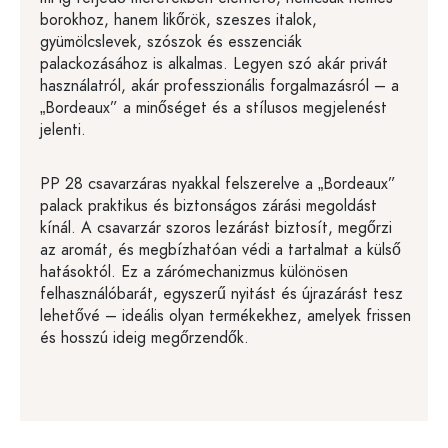
borokhoz, hanem likőrök, szeszes italok,
gyümölcslevek, szószok és esszenciák
palackozásához is alkalmas. Legyen szó akár privát
használatról, akár professzionális forgalmazásról – a
„Bordeaux” a minőséget és a stílusos megjelenést
jelenti.
PP 28 csavarzáras nyakkal felszerelve a „Bordeaux”
palack praktikus és biztonságos zárási megoldást
kínál. A csavarzár szoros lezárást biztosít, megőrzi
az aromát, és megbízhatóan védi a tartalmat a külső
hatásoktól. Ez a zárómechanizmus különösen
felhasználóbarát, egyszerű nyitást és újrazárást tesz
lehetővé – ideális olyan termékekhez, amelyek frissen
és hosszú ideig megőrzendők.