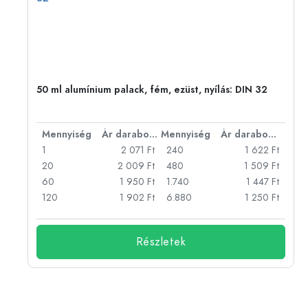
eg,
50 ml alumínium palack, fém, ezüst, nyílás: DIN 32
bonként
Mennyiség
Ár darabonként
Mennyiség
Ár darabonként
Ft
1
2 071 Ft
240
1 622 Ft
Ft
20
2 009 Ft
480
1 509 Ft
Ft
60
1 950 Ft
1.740
1 447 Ft
Ft
120
1 902 Ft
6.880
1 250 Ft
Részletek