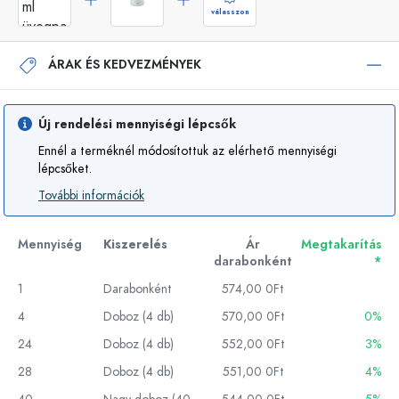
válasszon
ÁRAK ÉS KEDVEZMÉNYEK
Új rendelési mennyiségi lépcsők
Ennél a terméknél módosítottuk az elérhető mennyiségi
lépcsőket.
További információk
Mennyiség
Kiszerelés
Ár
Megtakarítás
darabonként
*
1
Darabonként
574,00 0Ft
4
Doboz (4 db)
570,00 0Ft
0%
24
Doboz (4 db)
552,00 0Ft
3%
28
Doboz (4 db)
551,00 0Ft
4%