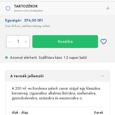
TARTOZÉKOK
semmi nincs kiválasztva
Egységár:
574,00 0Ft
Árak ÁFÁ-val, szállítási költség nélkül
Kosárba
Azonnal elérhető.
Szállításra kész
: 1-2 napon belül
A termék jellemzői
A 250 ml -es Bordeaux palack csavar szájjal egy klasszikus
borosüveg. Ugyanakkor alkalmas likőrökre, szellemekre,
gyümölcslevekre, szószokra és esszenciákra is.
Alak - Alap
Kerek