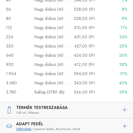
40
Nagy doboz (40 db)
544,00 0Ft
5%
56
Nagy doboz (40 db)
528,00 0Ft
8%
80
Nagy doboz (40 db)
528,00 0Ft
8%
112
Nagy doboz (40 db)
510,00 0Ft
11%
224
Nagy doboz (40 db)
431,00 0Ft
24%
320
Nagy doboz (40 db)
427,00 0Ft
25%
640
Nagy doboz (40 db)
424,00 0Ft
26%
952
Nagy doboz (40 db)
412,00 0Ft
28%
1.904
Nagy doboz (40 db)
394,00 0Ft
31%
3.680
Nagy doboz (40 db)
343,00 0Ft
40%
3.780
Raklap (3780 db)
346,00 0Ft
39%
TERMÉK TESTRESZABÁSA
250 ml,
Átlátszó
ADAPT FEDÉL
100014340
, Csavaros fedél, Alumínium, Ezüst