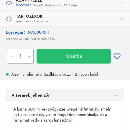
ADAPT FEDÉL
100000890
, Szabotázsbiztos zárás, PP, Fehér
TARTOZÉKOK
semmi nincs kiválasztva
Egységár:
685,00 0Ft
Árak ÁFÁ-val, szállítási költség nélkül
Kosárba
Azonnal elérhető.
Szállításra kész
: 1-2 napon belül
A termék jellemzői
A barna 300 ml -es gyógyszer üvegét átfuttatják, amely
ezt a palackot nagyon jó fényvédelemben kínálja, és a
tartalmat védik a káros hatásoktól.