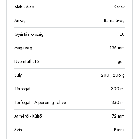
Alak - Alap
Kerek
Anyag
Barna üveg
Gyártási ország
EU
Magasság
135
mm
Nyomtatható
Igen
Súly
200
, 206
g
Térfogat
300
ml
Térfogat - A peremig töltve
330
ml
Átmérő - Külső
72
mm
Szín
Barna