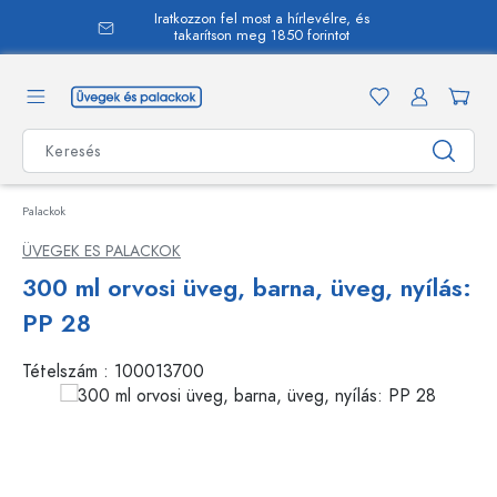
Iratkozzon fel most a hírlevélre, és
 tartalomra
takarítson meg 1850 forintot
Palackok
ÜVEGEK ES PALACKOK
300 ml orvosi üveg, barna, üveg, nyílás:
PP 28
Tételszám :
100013700