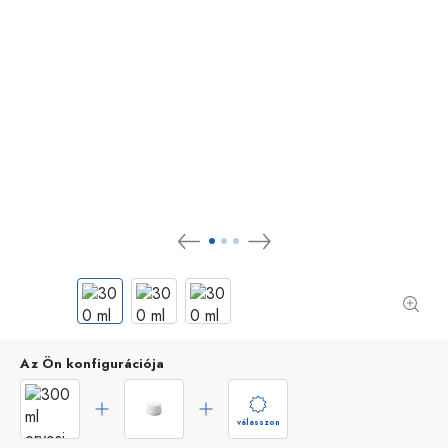
Az Ön konfigurációja
válasszon