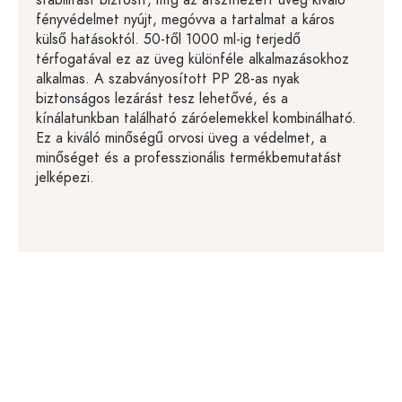
stabilitást biztosít, míg az átszínezett üveg kiváló
fényvédelmet nyújt, megóvva a tartalmat a káros
külső hatásoktól. 50-től 1000 ml-ig terjedő
térfogatával ez az üveg különféle alkalmazásokhoz
alkalmas. A szabványosított PP 28-as nyak
biztonságos lezárást tesz lehetővé, és a
kínálatunkban található záróelemekkel kombinálható.
Ez a kiváló minőségű orvosi üveg a védelmet, a
minőséget és a professzionális termékbemutatást
jelképezi.