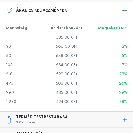
ÁRAK ÉS KEDVEZMÉNYEK
Mennyiség
Ár darabonként
Megtakarítás*
1
685,00 0Ft
30
666,00 0Ft
2%
60
648,00 0Ft
5%
105
634,00 0Ft
7%
210
522,00 0Ft
23%
495
503,00 0Ft
26%
990
485,00 0Ft
29%
1.980
424,00 0Ft
38%
TERMÉK TESTRESZABÁSA
300 ml,
Barna