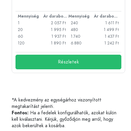
bonként
Mennyiség
Ár darabonként
Mennyiség
Ár darabonként
Ft
1
2 057 Ft
240
1 611 Ft
Ft
20
1 995 Ft
480
1 499 Ft
Ft
60
1 937 Ft
1.740
1 437 Ft
Ft
120
1 890 Ft
6.880
1 242 Ft
Részletek
*A kedvezmény az egységárhoz viszonyított
megtakarítást jelenti.
Fontos:
Ha a fedelek konfigurálhatók, azokat külön
kell kiválasztani. Kérjük, győződjön meg arról, hogy
azok bekerültek a kosárba.