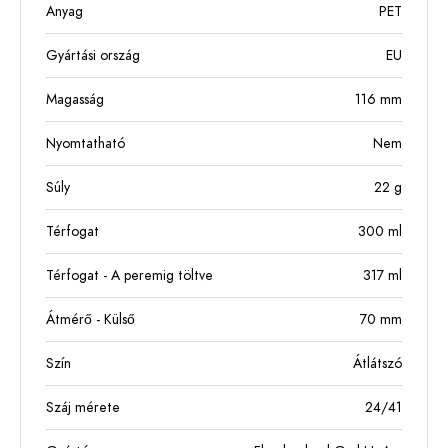
Anyag
PET
Gyártási ország
EU
Magasság
116
mm
Nyomtatható
Nem
Súly
22
g
Térfogat
300
ml
Térfogat - A peremig töltve
317
ml
Átmérő - Külső
70
mm
Szín
Átlátszó
Száj mérete
24/41