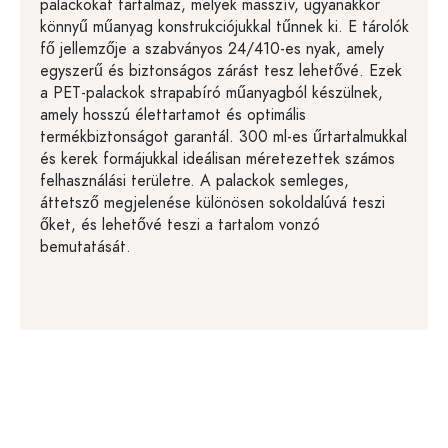
palackokat tartalmaz, melyek masszív, ugyanakkor
könnyű műanyag konstrukciójukkal tűnnek ki. E tárolók
fő jellemzője a szabványos 24/410-es nyak, amely
egyszerű és biztonságos zárást tesz lehetővé. Ezek
a PET-palackok strapabíró műanyagból készülnek,
amely hosszú élettartamot és optimális
termékbiztonságot garantál. 300 ml-es űrtartalmukkal
és kerek formájukkal ideálisan méretezettek számos
felhasználási területre. A palackok semleges,
áttetsző megjelenése különösen sokoldalúvá teszi
őket, és lehetővé teszi a tartalom vonzó
bemutatását.