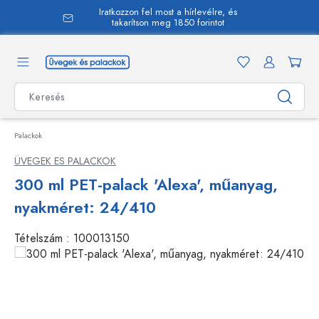
Iratkozzon fel most a hírlevélre, és
 tartalomra
takarítson meg 1850 forintot
Palackok
ÜVEGEK ES PALACKOK
300 ml PET-palack 'Alexa', műanyag,
nyakméret: 24/410
Tételszám :
100013150