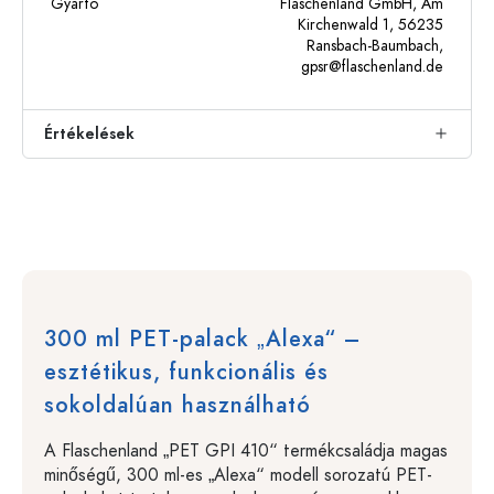
Gyártó
Flaschenland GmbH, Am
Kirchenwald 1, 56235
Ransbach-Baumbach,
gpsr@flaschenland.de
Értékelések
300 ml PET-palack „Alexa“ –
esztétikus, funkcionális és
sokoldalúan használható
A Flaschenland „PET GPI 410“ termékcsaládja magas
minőségű, 300 ml-es „Alexa“ modell sorozatú PET-