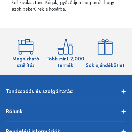
kell kiválasztani. Kérjük, győződjön meg arról, hogy
azok bekerültek a kosárba.
Megbízható
Több mint 2,000
Töb
szállítás
termék
Sok ajándékötlet
Tanácsadás és szolgáltatás:
Rólunk
Rendelési információk