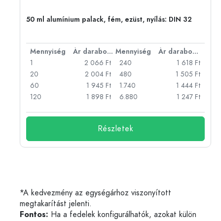
50 ml alumínium palack, fém, ezüst, nyílás: DIN 32
bonként
Mennyiség
Ár darabonként
Mennyiség
Ár darabonként
Ft
1
2 066 Ft
240
1 618 Ft
Ft
20
2 004 Ft
480
1 505 Ft
Ft
60
1 945 Ft
1.740
1 444 Ft
Ft
120
1 898 Ft
6.880
1 247 Ft
Részletek
*A kedvezmény az egységárhoz viszonyított
megtakarítást jelenti.
Fontos:
Ha a fedelek konfigurálhatók, azokat külön