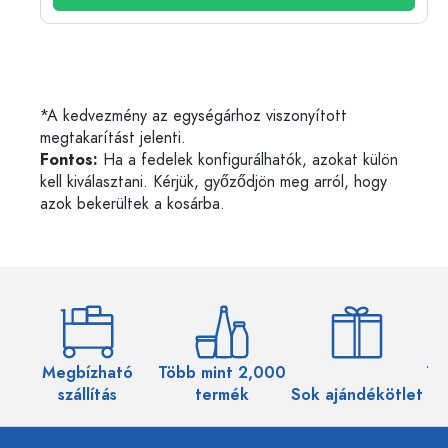
*A kedvezmény az egységárhoz viszonyított
megtakarítást jelenti.
Fontos:
Ha a fedelek konfigurálhatók, azokat külön
kell kiválasztani. Kérjük, győződjön meg arról, hogy
azok bekerültek a kosárba.
Megbízható
Több mint 2,000
Töb
szállítás
termék
Sok ajándékötlet