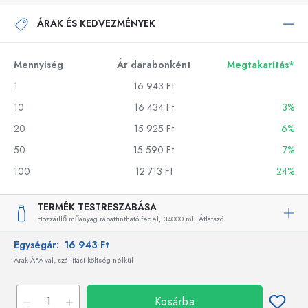
ÁRAK ÉS KEDVEZMÉNYEK
Mennyiség
Ár darabonként
Megtakarítás*
1
16 943 Ft
10
16 434 Ft
3%
20
15 925 Ft
6%
50
15 590 Ft
7%
100
12 713 Ft
24%
TERMÉK TESTRESZABÁSA
Hozzáillő műanyag rápattintható fedél,
34000 ml,
Átlátszó
Egységár:
16 943 Ft
Árak ÁFÁ-val, szállítási költség nélkül
Kosárba