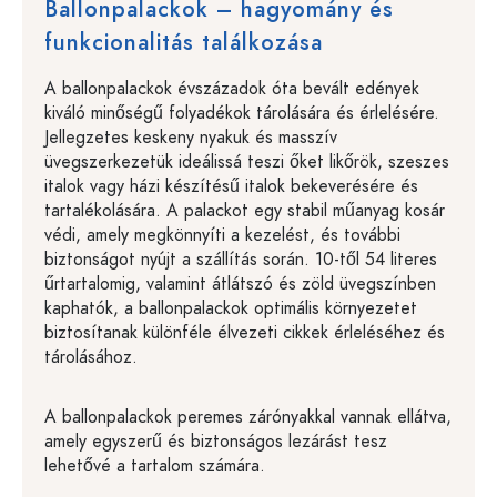
Ballonpalackok – hagyomány és
funkcionalitás találkozása
A ballonpalackok évszázadok óta bevált edények
kiváló minőségű folyadékok tárolására és érlelésére.
Jellegzetes keskeny nyakuk és masszív
üvegszerkezetük ideálissá teszi őket likőrök, szeszes
italok vagy házi készítésű italok bekeverésére és
tartalékolására. A palackot egy stabil műanyag kosár
védi, amely megkönnyíti a kezelést, és további
biztonságot nyújt a szállítás során. 10-től 54 literes
űrtartalomig, valamint átlátszó és zöld üvegszínben
kaphatók, a ballonpalackok optimális környezetet
biztosítanak különféle élvezeti cikkek érleléséhez és
tárolásához.
A ballonpalackok peremes zárónyakkal vannak ellátva,
amely egyszerű és biztonságos lezárást tesz
lehetővé a tartalom számára.