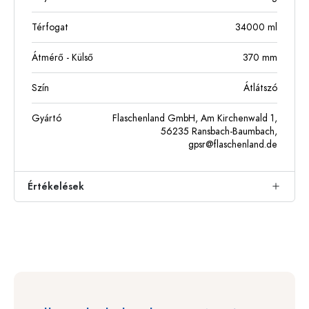
Térfogat
34000
ml
Átmérő - Külső
370
mm
Szín
Átlátszó
Gyártó
Flaschenland GmbH, Am Kirchenwald 1,
56235 Ransbach-Baumbach,
gpsr@flaschenland.de
Értékelések