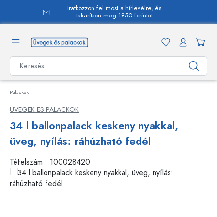
Iratkozzon fel most a hírlevélre, és
 tartalomra
takarítson meg 1850 forintot
Palackok
ÜVEGEK ES PALACKOK
34 l ballonpalack keskeny nyakkal,
üveg, nyílás: ráhúzható fedél
Tételszám :
100028420