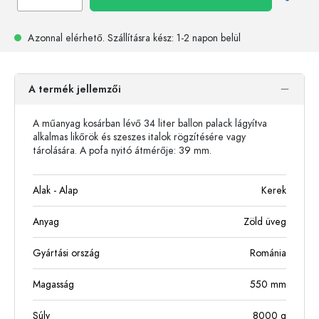
Azonnal elérhető.
Szállításra kész
: 1-2 napon belül
A termék jellemzői
A műanyag kosárban lévő 34 liter ballon palack lágyítva
alkalmas likőrök és szeszes italok rögzítésére vagy
tárolására. A pofa nyitó átmérője: 39 mm.
Alak - Alap
Kerek
Anyag
Zöld üveg
Gyártási ország
Románia
Magasság
550
mm
Súly
8000
g