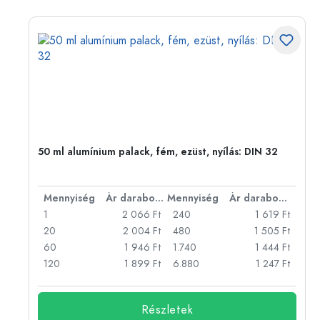
eg,
50 ml alumínium palack, fém, ezüst, nyílás: DIN 32
bonként
Mennyiség
Ár darabonként
Mennyiség
Ár darabonként
Ft
1
2 066 Ft
240
1 619 Ft
Ft
20
2 004 Ft
480
1 505 Ft
Ft
60
1 946 Ft
1.740
1 444 Ft
Ft
120
1 899 Ft
6.880
1 247 Ft
Részletek