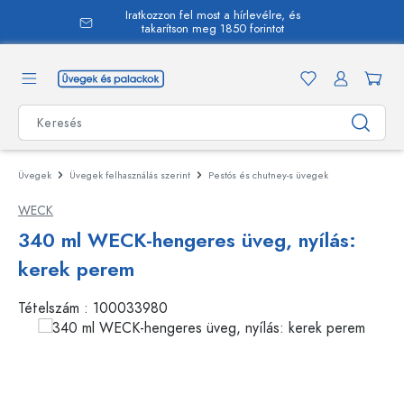
Iratkozzon fel most a hírlevélre, és
 tartalomra
takarítson meg 1850 forintot
Üvegek
Üvegek felhasználás szerint
Pestós és chutney-s üvegek
WECK
340 ml WECK-hengeres üveg, nyílás:
kerek perem
Tételszám :
100033980