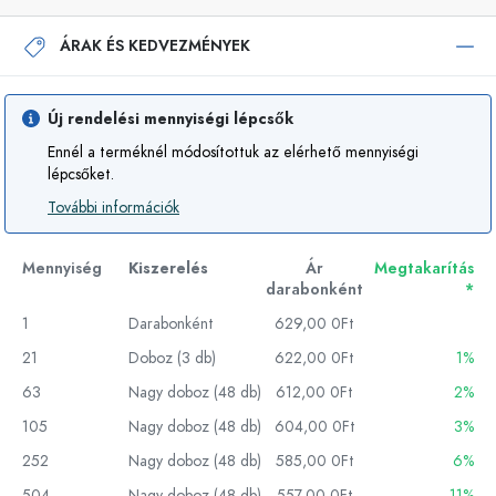
ÁRAK ÉS KEDVEZMÉNYEK
Új rendelési mennyiségi lépcsők
Ennél a terméknél módosítottuk az elérhető mennyiségi
lépcsőket.
További információk
Mennyiség
Kiszerelés
Ár
Megtakarítás
darabonként
*
1
Darabonként
629,00 0Ft
21
Doboz (3 db)
622,00 0Ft
1%
63
Nagy doboz (48 db)
612,00 0Ft
2%
105
Nagy doboz (48 db)
604,00 0Ft
3%
252
Nagy doboz (48 db)
585,00 0Ft
6%
504
Nagy doboz (48 db)
557,00 0Ft
11%