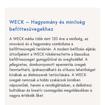
WECK – Hagyomány és minőség
befőttesüvegekhez
A WECK márka több mint 120 éve a minőség, az
innováció és a hagyomány szimbóluma a
befőttesüvegek területén. A modern befőzési eljárás
úttörőjeként a WECK tökéletesítette a klasszikus
befőttesüveget gumigyűrűvel és üvegfedéllel. A
jellegzetes, dombornyomott epermintás üvegek
fenntartható, újrahasználható és stílusos lehetőséget
kínálnak az élelmiszerek tartósítására. A WECK-
üvegek nemcsak a hobbi szakácsok körében
népszerűek, hanem a vendéglátásban, a delikátesz
boltokban és kreatív csomagolási megoldásokban is
nagyra értékelik őket.