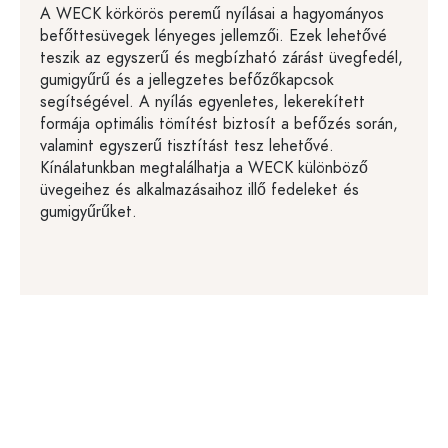
A WECK körkörös peremű nyílásai a hagyományos
befőttesüvegek lényeges jellemzői. Ezek lehetővé
teszik az egyszerű és megbízható zárást üvegfedél,
gumigyűrű és a jellegzetes befőzőkapcsok
segítségével. A nyílás egyenletes, lekerekített
formája optimális tömítést biztosít a befőzés során,
valamint egyszerű tisztítást tesz lehetővé.
Kínálatunkban megtalálhatja a WECK különböző
üvegeihez és alkalmazásaihoz illő fedeleket és
gumigyűrűket.