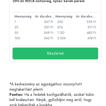
290 ml WECK-öntőüveg, nyílás: kerek perem
bonként
Mennyiség
Ár darabonként
Mennyiség
Ár darabonként
Ft
1
567 Ft
250
539 Ft
Ft
20
557 Ft
576
517 Ft
Ft
50
549 Ft
1.152
483 Ft
Ft
100
542 Ft
2.304
418 Ft
Részletek
*A kedvezmény az egységárhoz viszonyított
megtakarítást jelenti.
Fontos:
Ha a fedelek konfigurálhatók, azokat külön
kell kiválasztani. Kérjük, győződjön meg arról, hogy
azok bekerültek a kosárba.