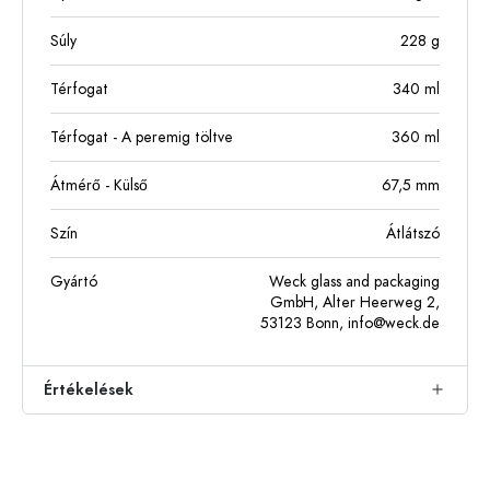
Súly
228
g
Térfogat
340
ml
Térfogat - A peremig töltve
360
ml
Átmérő - Külső
67,5
mm
Szín
Átlátszó
Gyártó
Weck glass and packaging
GmbH, Alter Heerweg 2,
53123 Bonn,
info@weck.de
Értékelések