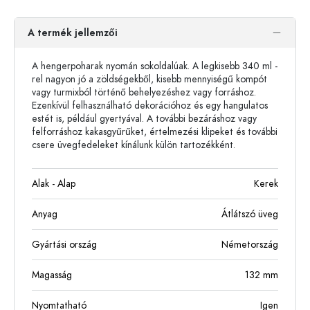
A termék jellemzői
A hengerpoharak nyomán sokoldalúak. A legkisebb 340 ml -
rel nagyon jó a zöldségekből, kisebb mennyiségű kompót
vagy turmixból történő behelyezéshez vagy forráshoz.
Ezenkívül felhasználható dekorációhoz és egy hangulatos
estét is, például gyertyával. A további bezáráshoz vagy
felforráshoz kakasgyűrűket, értelmezési klipeket és további
csere üvegfedeleket kínálunk külön tartozékként.
Alak - Alap
Kerek
Anyag
Átlátszó üveg
Gyártási ország
Németország
Magasság
132
mm
Nyomtatható
Igen