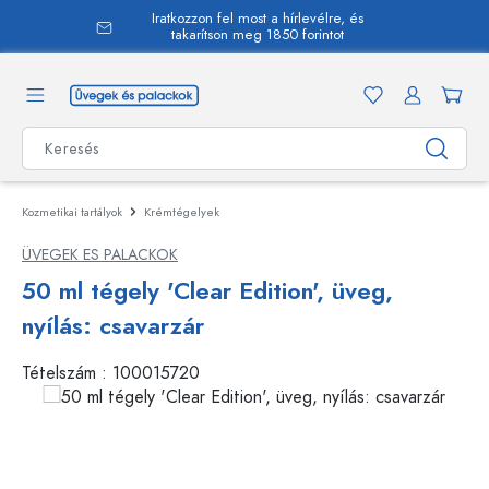
Iratkozzon fel most a hírlevélre, és
 tartalomra
takarítson meg 1850 forintot
Kozmetikai tartályok
Krémtégelyek
ÜVEGEK ES PALACKOK
50 ml tégely 'Clear Edition', üveg,
nyílás: csavarzár
Tételszám :
100015720