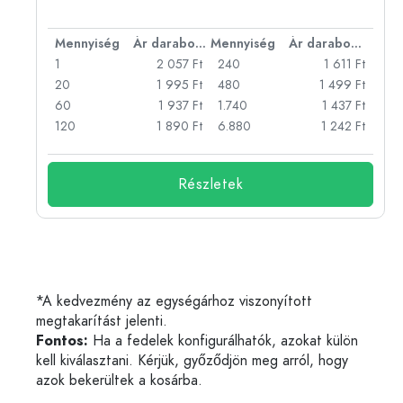
bonként
Mennyiség
Ár darabonként
Mennyiség
Ár darabonként
Ft
1
2 057 Ft
240
1 611 Ft
Ft
20
1 995 Ft
480
1 499 Ft
Ft
60
1 937 Ft
1.740
1 437 Ft
Ft
120
1 890 Ft
6.880
1 242 Ft
Részletek
*A kedvezmény az egységárhoz viszonyított
megtakarítást jelenti.
Fontos:
Ha a fedelek konfigurálhatók, azokat külön
kell kiválasztani. Kérjük, győződjön meg arról, hogy
azok bekerültek a kosárba.