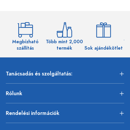
Megbízható
Több mint 2,000
Töb
szállítás
termék
Sok ajándékötlet
Tanácsadás és szolgáltatás:
Rólunk
Rendelési információk