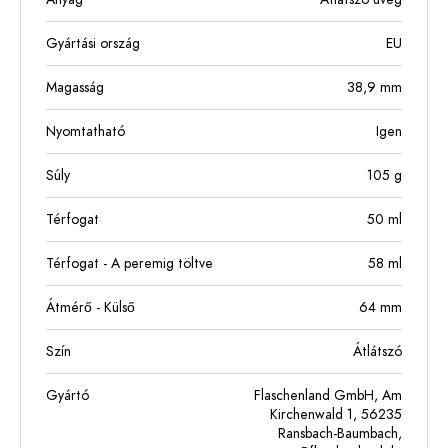
Gyártási ország
EU
Magasság
38,9
mm
Nyomtatható
Igen
Súly
105
g
Térfogat
50
ml
Térfogat - A peremig töltve
58
ml
Átmérő - Külső
64
mm
Szín
Átlátszó
Gyártó
Flaschenland GmbH, Am
Kirchenwald 1, 56235
Ransbach-Baumbach,