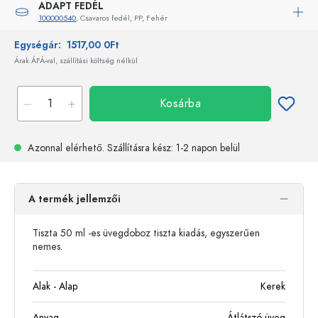
ADAPT FEDÉL
100000540
, Csavaros fedél, PP, Fehér
Egységár:
1517,00 0Ft
Árak ÁFÁ-val, szállítási költség nélkül
Kosárba
Azonnal elérhető.
Szállításra kész
: 1-2 napon belül
A termék jellemzői
Tiszta 50 ml -es üvegdoboz tiszta kiadás, egyszerűen
nemes.
Alak - Alap
Kerek
Anyag
Átlátszó üveg