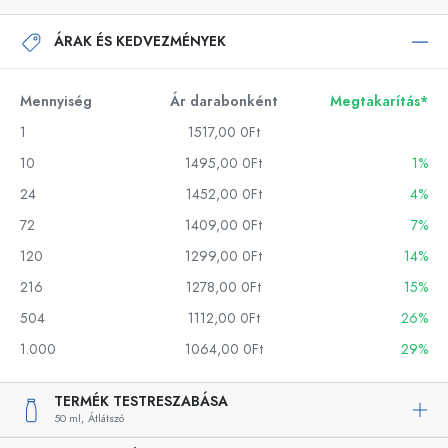
ÁRAK ÉS KEDVEZMÉNYEK
Mennyiség
Ár darabonként
Megtakarítás*
1
1517,00 0Ft
10
1495,00 0Ft
1%
24
1452,00 0Ft
4%
72
1409,00 0Ft
7%
120
1299,00 0Ft
14%
216
1278,00 0Ft
15%
504
1112,00 0Ft
26%
1.000
1064,00 0Ft
29%
TERMÉK TESTRESZABÁSA
50 ml,
Átlátszó