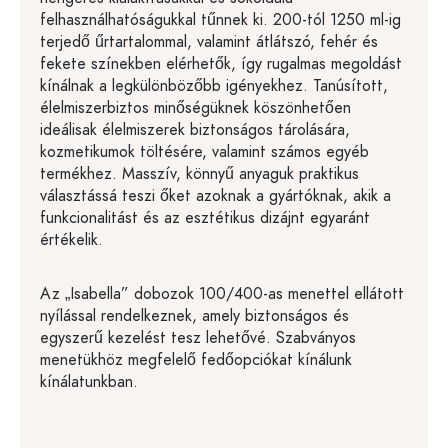
felhasználhatóságukkal tűnnek ki. 200-tól 1250 ml-ig
terjedő űrtartalommal, valamint átlátszó, fehér és
fekete színekben elérhetők, így rugalmas megoldást
kínálnak a legkülönbözőbb igényekhez. Tanúsított,
élelmiszerbiztos minőségüknek köszönhetően
ideálisak élelmiszerek biztonságos tárolására,
kozmetikumok töltésére, valamint számos egyéb
termékhez. Masszív, könnyű anyaguk praktikus
választássá teszi őket azoknak a gyártóknak, akik a
funkcionalitást és az esztétikus dizájnt egyaránt
értékelik.
Az „Isabella” dobozok 100/400-as menettel ellátott
nyílással rendelkeznek, amely biztonságos és
egyszerű kezelést tesz lehetővé. Szabványos
menetükhöz megfelelő fedőopciókat kínálunk
kínálatunkban.