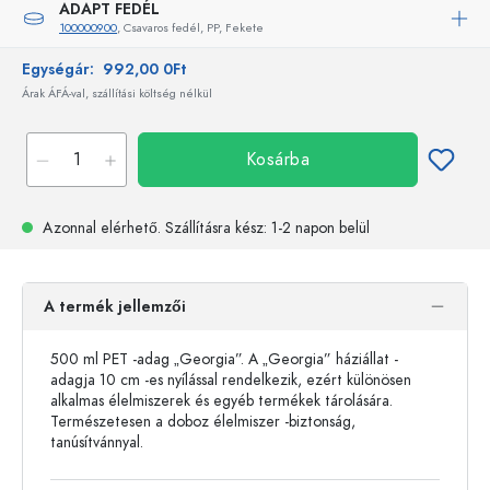
ADAPT FEDÉL
100000900
, Csavaros fedél, PP, Fekete
Egységár:
992,00 0Ft
Árak ÁFÁ-val, szállítási költség nélkül
Kosárba
Azonnal elérhető.
Szállításra kész
: 1-2 napon belül
A termék jellemzői
500 ml PET -adag „Georgia”. A „Georgia” háziállat -
adagja 10 cm -es nyílással rendelkezik, ezért különösen
alkalmas élelmiszerek és egyéb termékek tárolására.
Természetesen a doboz élelmiszer -biztonság,
tanúsítvánnyal.