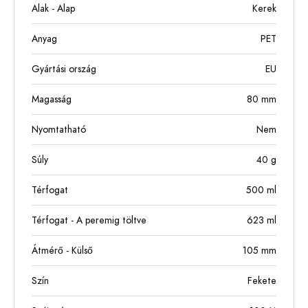
Alak - Alap
Kerek
Anyag
PET
Gyártási ország
EU
Magasság
80
mm
Nyomtatható
Nem
Súly
40
g
Térfogat
500
ml
Térfogat - A peremig töltve
623
ml
Átmérő - Külső
105
mm
Szín
Fekete