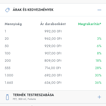
ÁRAK ÉS KEDVEZMÉNYEK
Mennyiség
Ár darabonként
Megtakarítás*
1
992,00 0Ft
20
962,00 0Ft
3%
50
929,00 0Ft
6%
100
907,00 0Ft
8%
200
809,00 0Ft
18%
555
714,00 0Ft
28%
1.000
692,00 0Ft
30%
1.665
634,00 0Ft
36%
TERMÉK TESTRESZABÁSA
PET,
500 ml,
Fekete