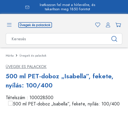
Iratkozzon fel most a hírlevélre, és
 tartalomra
takarítson meg 1850 forintot
Márka
Üvegek és palackok
ÜVEGEK ES PALACKOK
500 ml PET-doboz „Isabella”, fekete,
nyílás: 100/400
Tételszám :
100028500