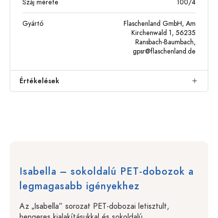
Száj mérete
100/4
Gyártó
Flaschenland GmbH, Am
Kirchenwald 1, 56235
Ransbach-Baumbach,
gpsr@flaschenland.de
Értékelések
Isabella – sokoldalú PET-dobozok a
legmagasabb igényekhez
Az „Isabella” sorozat PET-dobozai letisztult,
hengeres kialakításukkal és sokoldalú