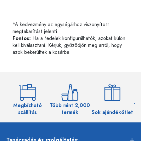
*A kedvezmény az egységárhoz viszonyított
megtakarítást jelenti.
Fontos:
Ha a fedelek konfigurálhatók, azokat külön
kell kiválasztani. Kérjük, győződjön meg arról, hogy
azok bekerültek a kosárba.
Megbízható
Több mint 2,000
Töb
szállítás
termék
Sok ajándékötlet
Tanácsadás és szolgáltatás: