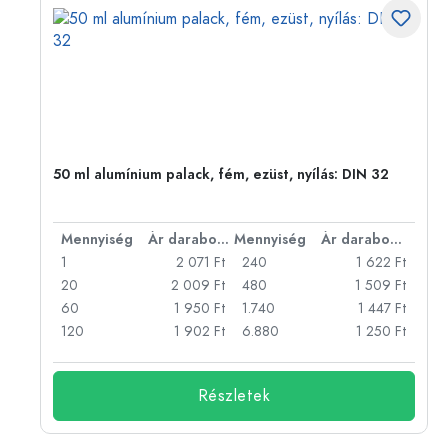
50 ml alumínium palack, fém, ezüst, nyílás: DIN 32
bonként
Mennyiség
Ár darabonként
Mennyiség
Ár darabonként
Ft
1
2 071 Ft
240
1 622 Ft
Ft
20
2 009 Ft
480
1 509 Ft
Ft
60
1 950 Ft
1.740
1 447 Ft
Ft
120
1 902 Ft
6.880
1 250 Ft
Részletek