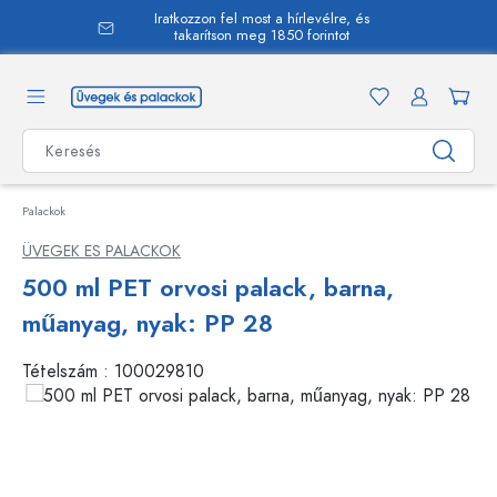
Iratkozzon fel most a hírlevélre, és
 tartalomra
takarítson meg 1850 forintot
Palackok
ÜVEGEK ES PALACKOK
500 ml PET orvosi palack, barna,
műanyag, nyak: PP 28
Tételszám :
100029810