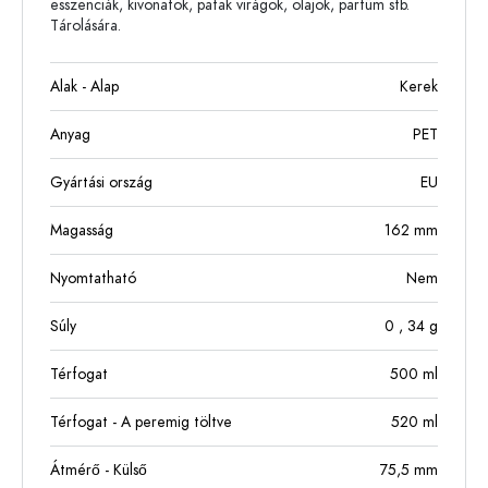
esszenciák, kivonatok, patak virágok, olajok, parfüm stb.
Tárolására.
Alak - Alap
Kerek
Anyag
PET
Gyártási ország
EU
Magasság
162
mm
Nyomtatható
Nem
Súly
0
, 34
g
Térfogat
500
ml
Térfogat - A peremig töltve
520
ml
Átmérő - Külső
75,5
mm