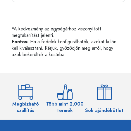
*A kedvezmény az egységárhoz viszonyított
megtakarítást jelenti.
Fontos:
Ha a fedelek konfigurálhatók, azokat külön
kell kiválasztani. Kérjük, győződjön meg arról, hogy
azok bekerültek a kosárba.
Megbízható
Több mint 2,000
Töb
szállítás
termék
Sok ajándékötlet