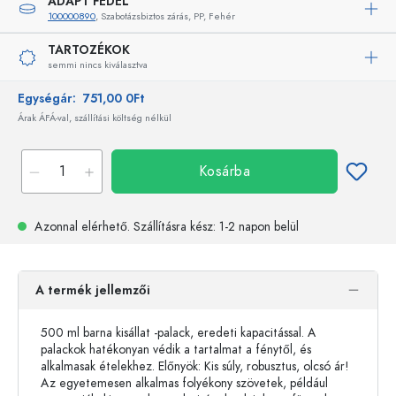
ADAPT FEDÉL
100000890
, Szabotázsbiztos zárás, PP, Fehér
TARTOZÉKOK
semmi nincs kiválasztva
Egységár:
751,00 0Ft
Árak ÁFÁ-val, szállítási költség nélkül
Kosárba
Azonnal elérhető.
Szállításra kész
: 1-2 napon belül
A termék jellemzői
500 ml barna kisállat -palack, eredeti kapacitással. A
palackok hatékonyan védik a tartalmat a fénytől, és
alkalmasak ételekhez. Előnyök: Kis súly, robusztus, olcsó ár!
Az egyetemesen alkalmas folyékony szövetek, például