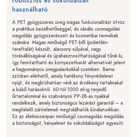
robusztus és sokoldalúan
használható
A PET gyógyszeres üveg magas funkcionalitást ötvöz
a praktikus kezelhetőséggel, és ideális csomagolási
megoldás gyógyszerészeti és kozmetikai termékek
számára. Magas minőségű PET-ből (polietilén-
tereftalát) készült, alacsony súlyával, nagy
törésállóságával és újrahasznosíthatóságával tűnik ki,
így fenntartható és környezetbarát alternatívát jelent
a hagyományos üvegpalackokkal szemben. Barna
színben elérhető, amely hatékony fényvédelmet
nyújt, és megbízhatóan védi az érzékeny tartalmakat
a külső hatásoktól. 60-tól 1000 ml-ig terjedő
űrtartalommal és szabványos PP-28-as nyakkal
rendelkezik, amely biztonságos lezárást garantál – a
megfelelő záróelemek megtalálhatók kínálatunkban.
Ez az élelmiszeripari minőségű csomagolási megoldás
a biztonságot, kényelmet és sokoldalúságot egyesíti.