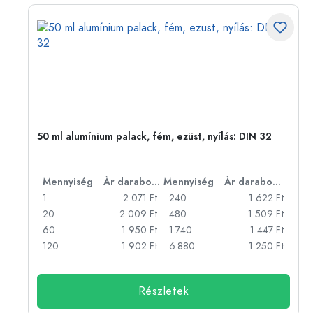
eg,
50 ml alumínium palack, fém, ezüst, nyílás: DIN 32
bonként
Mennyiség
Ár darabonként
Mennyiség
Ár darabonként
Ft
1
2 071 Ft
240
1 622 Ft
Ft
20
2 009 Ft
480
1 509 Ft
Ft
60
1 950 Ft
1.740
1 447 Ft
Ft
120
1 902 Ft
6.880
1 250 Ft
Részletek