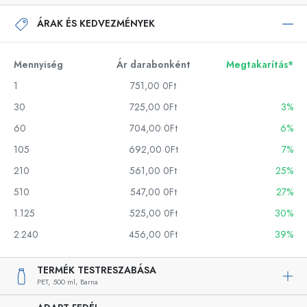
ÁRAK ÉS KEDVEZMÉNYEK
Mennyiség
Ár darabonként
Megtakarítás*
1
751,00 0Ft
30
725,00 0Ft
3%
60
704,00 0Ft
6%
105
692,00 0Ft
7%
210
561,00 0Ft
25%
510
547,00 0Ft
27%
1.125
525,00 0Ft
30%
2.240
456,00 0Ft
39%
TERMÉK TESTRESZABÁSA
PET,
500 ml,
Barna