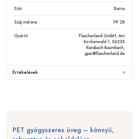
Szín
Barna
Száj mérete
PP 28
Gyártó
Flaschenland GmbH, Am
Kirchenwald 1, 56235
Ransbach-Baumbach,
gpsr@flaschenland.de
Értékelések
PET gyógyszeres üveg – könnyű,