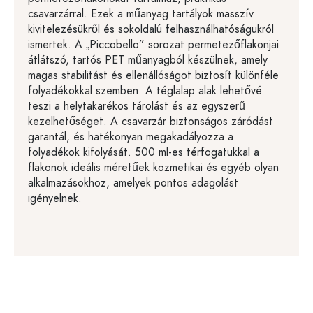
csavarzárral. Ezek a műanyag tartályok masszív
kivitelezésükről és sokoldalú felhasználhatóságukról
ismertek. A „Piccobello” sorozat permetezőflakonjai
átlátszó, tartós PET műanyagból készülnek, amely
magas stabilitást és ellenállóságot biztosít különféle
folyadékokkal szemben. A téglalap alak lehetővé
teszi a helytakarékos tárolást és az egyszerű
kezelhetőséget. A csavarzár biztonságos záródást
garantál, és hatékonyan megakadályozza a
folyadékok kifolyását. 500 ml-es térfogatukkal a
flakonok ideális méretűek kozmetikai és egyéb olyan
alkalmazásokhoz, amelyek pontos adagolást
igényelnek.