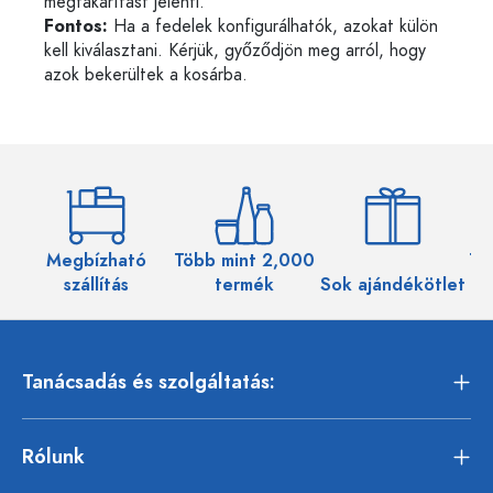
megtakarítást jelenti.
Fontos:
Ha a fedelek konfigurálhatók, azokat külön
kell kiválasztani. Kérjük, győződjön meg arról, hogy
azok bekerültek a kosárba.
Megbízható
Több mint 2,000
Töb
szállítás
termék
Sok ajándékötlet
Tanácsadás és szolgáltatás:
Rólunk