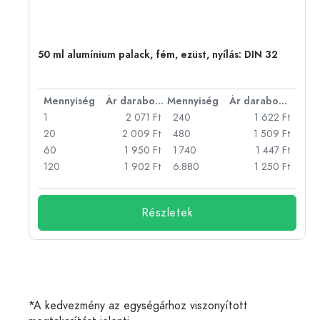
eg,
50 ml alumínium palack, fém, ezüst, nyílás: DIN 32
bonként
Mennyiség
Ár darabonként
Mennyiség
Ár darabonként
Ft
1
2 071 Ft
240
1 622 Ft
Ft
20
2 009 Ft
480
1 509 Ft
Ft
60
1 950 Ft
1.740
1 447 Ft
Ft
120
1 902 Ft
6.880
1 250 Ft
Részletek
*A kedvezmény az egységárhoz viszonyított