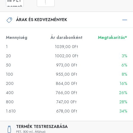
ÁRAK ÉS KEDVEZMÉNYEK
Mennyiség
Ár darabonként
Megtakarítás*
1
1039,00 0Ft
20
1002,00 0Ft
3%
50
973,00 0Ft
6%
100
955,00 0Ft
8%
200
864,00 0Ft
16%
400
766,00 0Ft
26%
800
747,00 0Ft
28%
1.610
678,00 0Ft
34%
TERMÉK TESTRESZABÁSA
PET,
500 ml,
Átlátszó