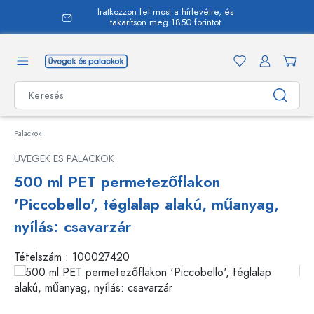
Iratkozzon fel most a hírlevélre, és
 tartalomra
takarítson meg 1850 forintot
Palackok
ÜVEGEK ES PALACKOK
500 ml PET permetezőflakon
'Piccobello', téglalap alakú, műanyag,
nyílás: csavarzár
Tételszám :
100027420