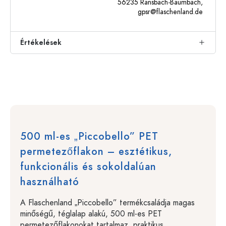
56235 Ransbach-Baumbach,
gpsr@flaschenland.de
Értékelések
500 ml-es „Piccobello” PET
permetezőflakon – esztétikus,
funkcionális és sokoldalúan
használható
A Flaschenland „Piccobello” termékcsaládja magas
minőségű, téglalap alakú, 500 ml-es PET
permetezőflakonokat tartalmaz, praktikus