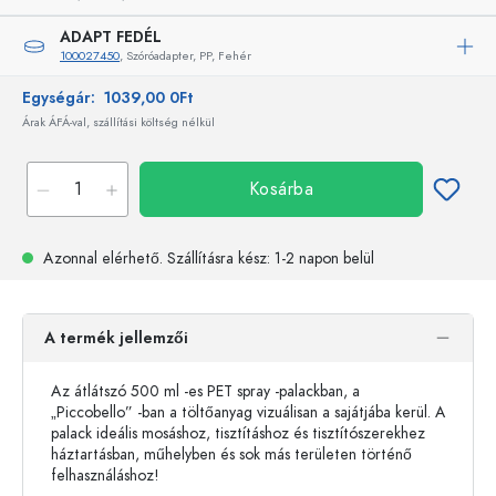
ADAPT FEDÉL
100027450
, Szóróadapter, PP, Fehér
Egységár:
1039,00 0Ft
Árak ÁFÁ-val, szállítási költség nélkül
Kosárba
Azonnal elérhető.
Szállításra kész
: 1-2 napon belül
A termék jellemzői
Az átlátszó 500 ml -es PET spray -palackban, a
„Piccobello” -ban a töltőanyag vizuálisan a sajátjába kerül. A
palack ideális mosáshoz, tisztításhoz és tisztítószerekhez
háztartásban, műhelyben és sok más területen történő
felhasználáshoz!