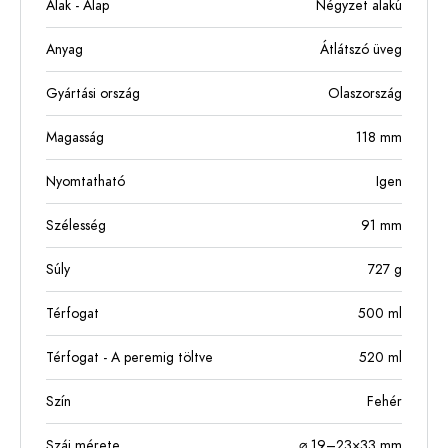
Alak - Alap
Négyzet alakú
Anyag
Átlátszó üveg
Gyártási ország
Olaszország
Magasság
118
mm
Nyomtatható
Igen
Szélesség
91
mm
Súly
727
g
Térfogat
500
ml
Térfogat - A peremig töltve
520
ml
Szín
Fehér
Száj mérete
⌀ 19–23×33 mm