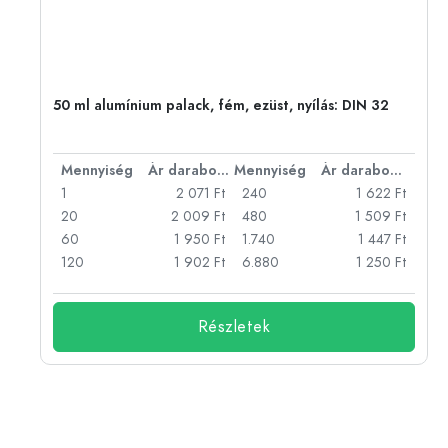
eg,
50 ml alumínium palack, fém, ezüst, nyílás: DIN 32
bonként
Mennyiség
Ár darabonként
Mennyiség
Ár darabonként
Ft
1
2 071 Ft
240
1 622 Ft
Ft
20
2 009 Ft
480
1 509 Ft
Ft
60
1 950 Ft
1.740
1 447 Ft
Ft
120
1 902 Ft
6.880
1 250 Ft
Részletek