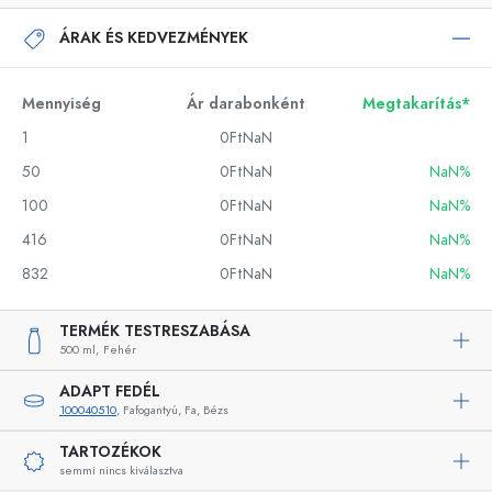
ÁRAK ÉS KEDVEZMÉNYEK
Mennyiség
Ár darabonként
Megtakarítás*
1
0FtNaN
50
0FtNaN
NaN%
100
0FtNaN
NaN%
416
0FtNaN
NaN%
832
0FtNaN
NaN%
TERMÉK TESTRESZABÁSA
500 ml,
Fehér
ADAPT FEDÉL
100040510
, Fafogantyú, Fa, Bézs
TARTOZÉKOK
semmi nincs kiválasztva