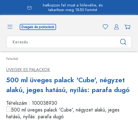
Iratkozzon fel most a hírlevélre, és
 tartalomra
takarítson meg 1850 forintot
Palackok
ÜVEGEK ES PALACKOK
500 ml üveges palack 'Cube', négyzet
alakú, jeges hatású, nyílás: parafa dugó
Tételszám :
100038930