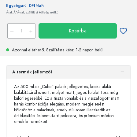
Egységár:
0FtNaN
Árak ÁFÁ-val, szállítási költség nélkül
Kosárba
Azonnal elérhető.
Szállításra kész
: 1-2 napon belül
A termék jellemzői
Az 500 ml-es „Cube” palack jellegzetes, kocka alakú
kialakításáról ismert, melyet matt, jeges felület tesz még
különlegesebbé. Ez a tiszta vonalak és a visszafogott matt
hatás kombinációja elegáns, modern megjelenést
kölcsönöz a palacknak, amely stílusosan illeszkedik az
értékesítési és bemutató polcokra, és prémium módon
emeli ki termékeit.