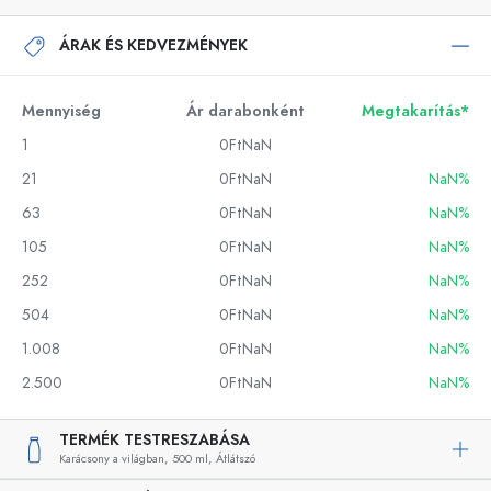
ÁRAK ÉS KEDVEZMÉNYEK
Mennyiség
Ár darabonként
Megtakarítás*
1
0FtNaN
21
0FtNaN
NaN%
63
0FtNaN
NaN%
105
0FtNaN
NaN%
252
0FtNaN
NaN%
504
0FtNaN
NaN%
1.008
0FtNaN
NaN%
2.500
0FtNaN
NaN%
TERMÉK TESTRESZABÁSA
Karácsony a világban,
500 ml,
Átlátszó