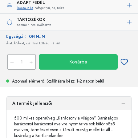
ADAPT FEDÉL
100040510
, Fafogantyú, Fa, Bézs
TARTOZÉKOK
semmi nincs kiválasztva
Egységár:
0FtNaN
Árak ÁFÁ-val, szállítási költség nélkül
Kosárba
Azonnal elérhető.
Szállításra kész
: 1-2 napon belül
A termék jellemzői
500 ml -es operaüveg „Karácsony a világon”. Barátságos
karácsonyi karácsonyi nyelvre nyomtatva sok különböző
nyelven, természetesen a társult ország mellette áll -
kizárólag a Bottlanelanden