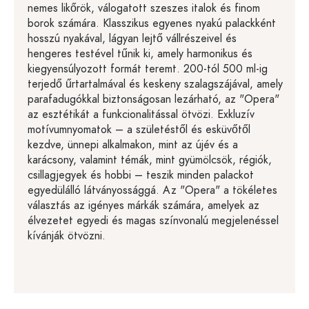
nemes likőrök, válogatott szeszes italok és finom
borok számára. Klasszikus egyenes nyakú palackként
hosszú nyakával, lágyan lejtő vállrészeivel és
hengeres testével tűnik ki, amely harmonikus és
kiegyensúlyozott formát teremt. 200-tól 500 ml-ig
terjedő űrtartalmával és keskeny szalagszájával, amely
parafadugókkal biztonságosan lezárható, az "Opera"
az esztétikát a funkcionalitással ötvözi. Exkluzív
motívumnyomatok – a születéstől és esküvőtől
kezdve, ünnepi alkalmakon, mint az újév és a
karácsony, valamint témák, mint gyümölcsök, régiók,
csillagjegyek és hobbi – teszik minden palackot
egyedülálló látványossággá. Az "Opera" a tökéletes
választás az igényes márkák számára, amelyek az
élvezetet egyedi és magas színvonalú megjelenéssel
kívánják ötvözni.