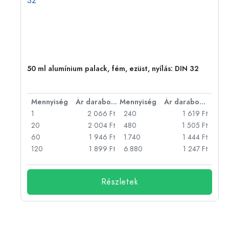
eg,
50 ml alumínium palack, fém, ezüst, nyílás: DIN 32
bonként
Mennyiség
Ár darabonként
Mennyiség
Ár darabonként
Ft
1
2 066 Ft
240
1 619 Ft
Ft
20
2 004 Ft
480
1 505 Ft
Ft
60
1 946 Ft
1.740
1 444 Ft
Ft
120
1 899 Ft
6.880
1 247 Ft
Részletek