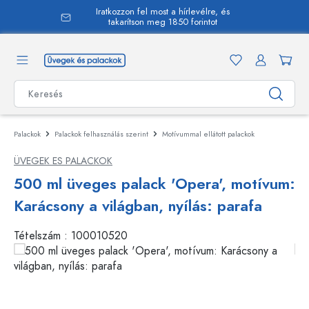
Iratkozzon fel most a hírlevélre, és
 tartalomra
takarítson meg 1850 forintot
Palackok
Palackok felhasználás szerint
Motívummal ellátott palackok
ÜVEGEK ES PALACKOK
500 ml üveges palack 'Opera', motívum:
Karácsony a világban, nyílás: parafa
Tételszám :
100010520