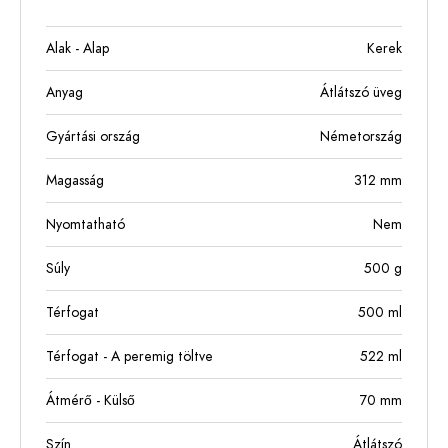
Alak - Alap
Kerek
Anyag
Átlátszó üveg
Gyártási ország
Németország
Magasság
312
mm
Nyomtatható
Nem
Súly
500
g
Térfogat
500
ml
Térfogat - A peremig töltve
522
ml
Átmérő - Külső
70
mm
Szín
Átlátszó