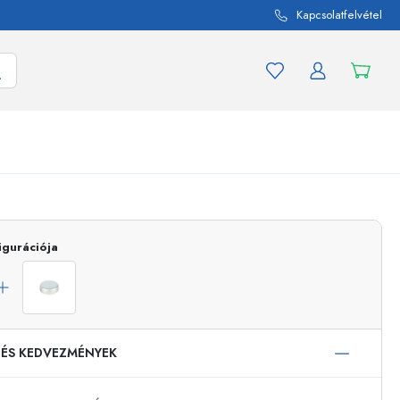
Kapcsolatfelvétel
mék és termékváltozat
A befőttes üvegekhez
igurációja
Vásároljon most
Vásároljon most
 ÉS KEDVEZMÉNYEK