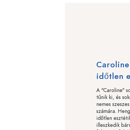
Caroline
időtlen 
A "Caroline" so
tűnik ki, és so
nemes szeszes 
számára. Henge
időtlen esztét
illeszkedik bá