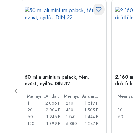
50 ml alumínium palack, fém,
2.160 ml
ílás:
ezüst, nyílás: DIN 32
drótfül
Ár darabonként
Mennyiség
Ár darabonként
Mennyiség
Ár darabonként
Men
46 Ft
1
2 066 Ft
240
1 619 Ft
1
31 Ft
20
2 004 Ft
480
1 505 Ft
10
317 Ft
60
1 946 Ft
1.740
1 444 Ft
50
73 Ft
120
1 899 Ft
6.880
1 247 Ft