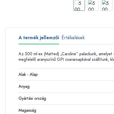
Műanyag palackok
A termék jellemzői
Értékelések
Az 500 ml-es (Matted) „Caroline” palackunk, amelyet e
megfelelő aranyszínű GPI csavarsapkával szállítunk, kl
Alak - Alap
Anyag
Gyártási ország
Magasság