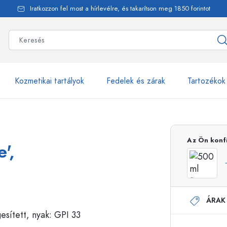
Iratkozzon fel most a hírlevélre, és takarítson meg 1850 forintot
Kozmetikai tartályok
Fedelek és zárak
Tartozékok
alackok
több mint 2500 ter
Az Ön konf
',
Estal-Palackok
ÁRAK
Adagolópalackok
Airless adagolók
Szórópalackok
Roll-on palackok