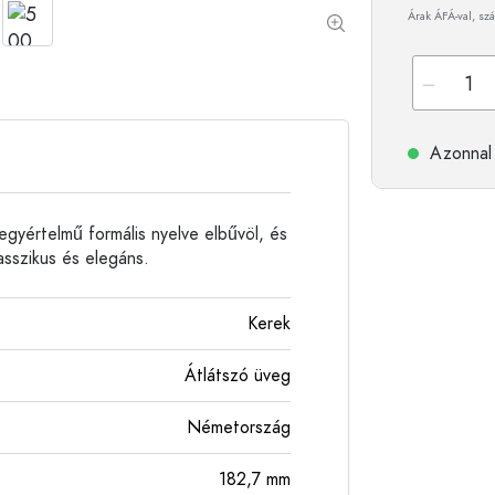
Árak ÁFÁ-val, szá
Alumíniumpalackok
Azonnal 
gyértelmű formális nyelve elbűvöl, és
asszikus és elegáns.
Kerek
Átlátszó üveg
Németország
182,7
mm