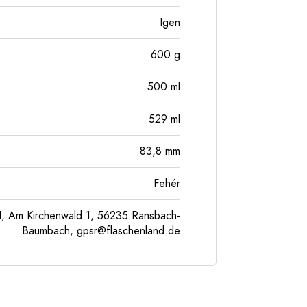
Igen
600
g
500
ml
529
ml
83,8
mm
Fehér
, Am Kirchenwald 1, 56235 Ransbach-
Baumbach,
gpsr@flaschenland.de