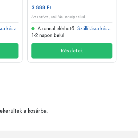
3 888 Ft
509 
Árak ÁFÁ-val, szállítási költség nélkül
Árak ÁFÁ-
sra kész
:
Azonnal elérhető.
Szállításra kész
:
Azo
1-2 napon belül
1-2 n
Részletek
bekerültek a kosárba.