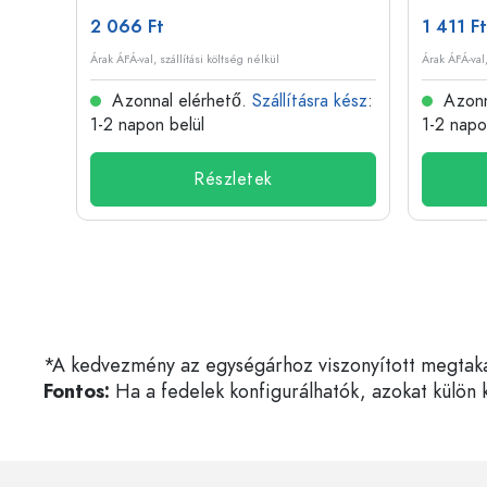
2 066 Ft
1 411 Ft
Árak ÁFÁ-val, szállítási költség nélkül
Árak ÁFÁ-val,
 kész
:
Azonnal elérhető.
Szállításra kész
:
Azonn
1-2 napon belül
1-2 napo
Részletek
*A kedvezmény az egységárhoz viszonyított megtakarí
Fontos:
Ha a fedelek konfigurálhatók, azokat külön k