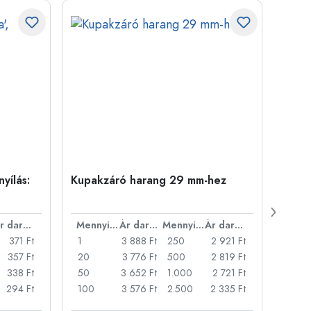
yílás:
Kupakzáró harang 29 mm-hez
500 m
Carré
nyílá
Ár darabonként
Mennyiség
Ár darabonként
Mennyiség
Ár darabonként
371 Ft
1
3 888 Ft
250
2 921 Ft
1
357 Ft
20
3 776 Ft
500
2 819 Ft
24
338 Ft
50
3 652 Ft
1.000
2 721 Ft
72
294 Ft
100
3 576 Ft
2.500
2 335 Ft
120