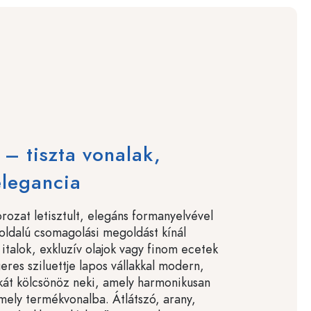
 – tiszta vonalak,
elegancia
rozat letisztult, elegáns formanyelvével
koldalú csomagolási megoldást kínál
italok, exkluzív olajok vagy finom ecetek
res sziluettje lapos vállakkal modern,
ikát kölcsönöz neki, amely harmonikusan
rmely termékvonalba. Átlátszó, arany,