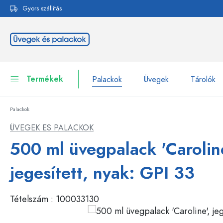
Gyors szállítás
reséshez
Ugrás a fő navigációhoz
Termékek
Palackok
Üvegek
Tárolók
Palackok
Palackok
Összes megjelenítése P
ÜVEGEK ES PALACKOK
Üvegek
500 ml üvegpalack 'Caroline
Palackok márka szerint
WECK-palackok
Tárolók
jegesített, nyak: GPI 33
Edények
Palackok funkció szerint
Tételszám :
100033130
Pipettás palackok
Kozmetikai tartályok
Csatos üvegpalackok