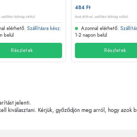
484 Ft
 szállítási költség nélkül
Árak ÁFÁ-val, szállítási költség nélkül
al elérhető.
Szállításra kész
:
Azonnal elérhető.
Szállítá
n belül
1-2 napon belül
Részletek
Részletek
tást jelenti.
ell kiválasztani. Kérjük, győződjön meg arról, hogy azok 