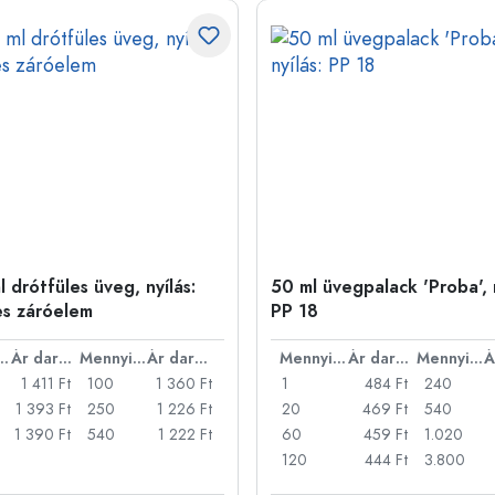
 drótfüles üveg, nyílás:
50 ml üvegpalack 'Proba', n
es záróelem
PP 18
nyiség
Ár darabonként
Mennyiség
Ár darabonként
Mennyiség
Ár darabonként
Mennyiség
1 411 Ft
100
1 360 Ft
1
484 Ft
240
1 393 Ft
250
1 226 Ft
20
469 Ft
540
1 390 Ft
540
1 222 Ft
60
459 Ft
1.020
120
444 Ft
3.800