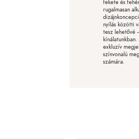
fekete és fehé
rugalmasan al
dizájnkoncepci
nyílás közötti 
tesz lehetővé 
kínálatunkban. 
exkluzív megjel
színvonalú meg
számára.