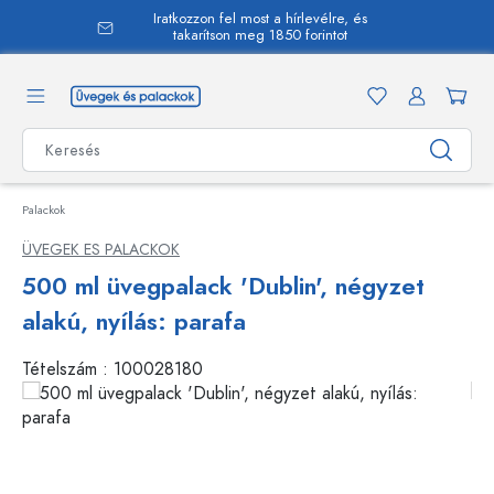
Iratkozzon fel most a hírlevélre, és
 tartalomra
takarítson meg 1850 forintot
Palackok
ÜVEGEK ES PALACKOK
500 ml üvegpalack 'Dublin', négyzet
alakú, nyílás: parafa
Tételszám :
100028180