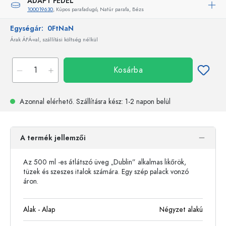
ADAPT FEDÉL
100019630
, Kúpos parafadugó, Natúr parafa, Bézs
Egységár:
0FtNaN
Árak ÁFÁ-val, szállítási költség nélkül
Kosárba
Azonnal elérhető.
Szállításra kész
: 1-2 napon belül
A termék jellemzői
Az 500 ml -es átlátszó üveg „Dublin” alkalmas likőrök,
tüzek és szeszes italok számára. Egy szép palack vonzó
áron.
Alak - Alap
Négyzet alakú