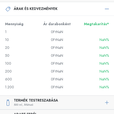
ÁRAK ÉS KEDVEZMÉNYEK
Mennyiség
Ár darabonként
Megtakarítás*
1
0FtNaN
10
0FtNaN
NaN%
20
0FtNaN
NaN%
50
0FtNaN
NaN%
100
0FtNaN
NaN%
200
0FtNaN
NaN%
600
0FtNaN
NaN%
1.200
0FtNaN
NaN%
TERMÉK TESTRESZABÁSA
500 ml,
Átlátszó