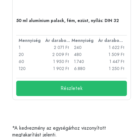
eg,
50 ml alumínium palack, fém, ezüst, nyílás: DIN 32
bonként
Mennyiség
Ár darabonként
Mennyiség
Ár darabonként
Ft
1
2 071 Ft
240
1 622 Ft
Ft
20
2 009 Ft
480
1 509 Ft
Ft
60
1 950 Ft
1.740
1 447 Ft
Ft
120
1 902 Ft
6.880
1 250 Ft
Részletek
*A kedvezmény az egységárhoz viszonyított
megtakarítást jelenti.