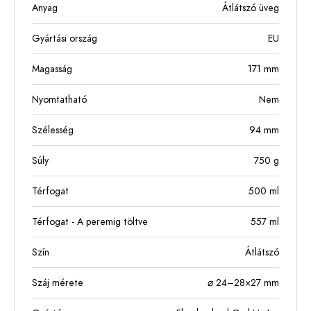
Anyag
Átlátszó üveg
Gyártási ország
EU
Magasság
171
mm
Nyomtatható
Nem
Szélesség
94
mm
Súly
750
g
Térfogat
500
ml
Térfogat - A peremig töltve
557
ml
Szín
Átlátszó
Száj mérete
⌀ 24–28×27 mm