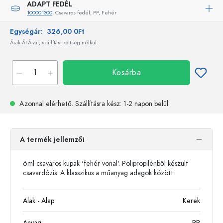
ADAPT FEDÉL
100001300
, Csavaros fedél, PP, Fehér
Egységár:
326,00 0Ft
Árak ÁFÁ-val, szállítási költség nélkül
Kosárba
Azonnal elérhető.
Szállításra kész
: 1-2 napon belül
A termék jellemzői
6ml csavaros kupak 'fehér vonal'. Polipropilénből készült
csavardózis. A klasszikus a műanyag adagok között.
Alak - Alap
Kerek
Anyag
PP