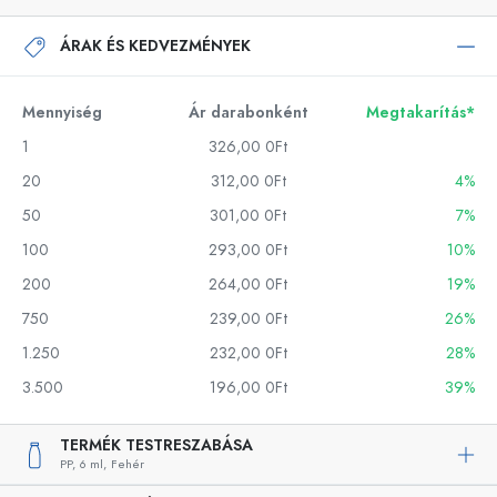
ÁRAK ÉS KEDVEZMÉNYEK
Mennyiség
Ár darabonként
Megtakarítás*
1
326,00 0Ft
20
312,00 0Ft
4%
50
301,00 0Ft
7%
100
293,00 0Ft
10%
200
264,00 0Ft
19%
750
239,00 0Ft
26%
1.250
232,00 0Ft
28%
3.500
196,00 0Ft
39%
TERMÉK TESTRESZABÁSA
PP,
6 ml,
Fehér