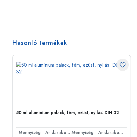
Hasonló termékek
50 ml alumínium palack, fém, ezüst, nyílás: DIN 32
bonként
Mennyiség
Ár darabonként
Mennyiség
Ár darabonként