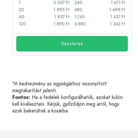
Ft
1
2 057 Ft
240
1 611 Ft
Ft
20
1 995 Ft
480
1 499 Ft
Ft
60
1 937 Ft
1.740
1 437 Ft
Ft
120
1 890 Ft
6.880
1 242 Ft
Részletek
*A kedvezmény az egységárhoz viszonyított
megtakarítást jelenti.
Fontos:
Ha a fedelek konfigurálhatók, azokat külön
kell kiválasztani. Kérjük, győződjön meg arról, hogy
azok bekerültek a kosárba.