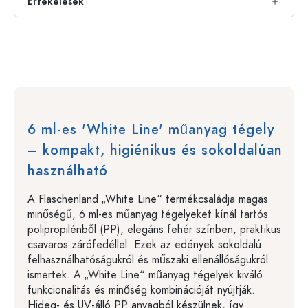
Értékelések
6 ml-es 'White Line' műanyag tégely
– kompakt, higiénikus és sokoldalúan
használható
A Flaschenland „White Line“ termékcsaládja magas
minőségű, 6 ml-es műanyag tégelyeket kínál tartós
polipropilénből (PP), elegáns fehér színben, praktikus
csavaros zárófedéllel. Ezek az edények sokoldalú
felhasználhatóságukról és műszaki ellenállóságukról
ismertek. A „White Line“ műanyag tégelyek kiváló
funkcionalitás és minőség kombinációját nyújtják.
Hideg- és UV-álló PP anyagból készülnek, így