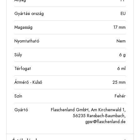
Gyártási ország
EU
Magasság
17
mm
Nyomtatható
Nem
Súly
6
g
Térfogat
6
ml
Átmérő - Külső
25
mm
Szín
Fehér
Gyártó
Flaschenland GmbH, Am Kirchenwald 1,
56235 Ransbach-Baumbach,
gpsr@flaschenland.de