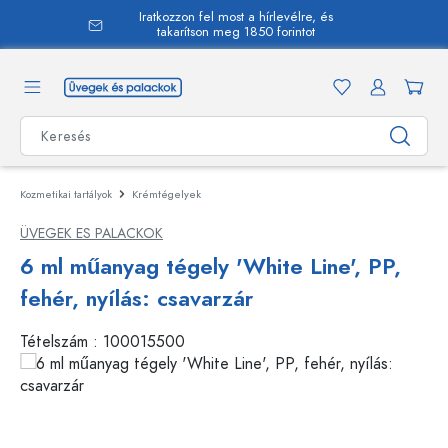
Iratkozzon fel most a hírlevélre, és
 tartalomra
takarítson meg 1850 forintot
Kozmetikai tartályok
Krémtégelyek
ÜVEGEK ES PALACKOK
6 ml műanyag tégely 'White Line', PP,
fehér, nyílás: csavarzár
Tételszám :
100015500