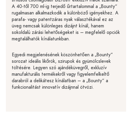
stílusos csomagolást biztosít exkluzív italok számára.
A 40-től 700 ml-ig terjedő űrtartalommal a „Bounty“
rugalmasan alkalmazkodik a különböző igényekhez. A
parafa- vagy patentzáras nyak választékával ez az
üveg nemcsak különleges dizájnt kínál, hanem
sokoldalú zárási lehetőségeket is – megfelelő opciók
megtalálhatók kínálatunkban.
Egyedi megjelenésének köszönhetően a „Bounty“
sorozat ideális likőrök, szirupok és gyümölcslevek
töltésére. Legyen szó ajándéküvegről, exkluzív
manufakturális termékekről vagy figyelemfelkeltő
darabról a delikátesz kínálatban – a „Bounty“ a
funkcionalitást innovatív dizájnnal ötvözi.