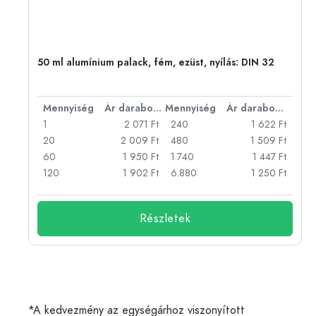
eg,
50 ml alumínium palack, fém, ezüst, nyílás: DIN 32
bonként
Mennyiség
Ár darabonként
Mennyiség
Ár darabonként
Ft
1
2 071 Ft
240
1 622 Ft
Ft
20
2 009 Ft
480
1 509 Ft
Ft
60
1 950 Ft
1.740
1 447 Ft
Ft
120
1 902 Ft
6.880
1 250 Ft
Részletek
*A kedvezmény az egységárhoz viszonyított