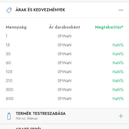
ÁRAK ÉS KEDVEZMÉNYEK
Mennyiség
Ár darabonként
Megtakarítás*
1
0FtNaN
15
0FtNaN
NaN%
30
0FtNaN
NaN%
60
0FtNaN
NaN%
105
0FtNaN
NaN%
210
0FtNaN
NaN%
300
0FtNaN
NaN%
600
0FtNaN
NaN%
TERMÉK TESTRESZABÁSA
700 ml,
Átlátszó