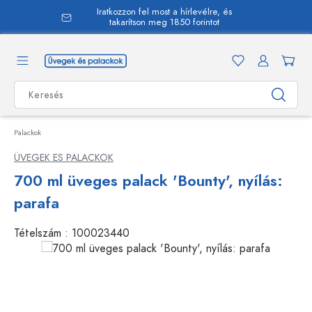
Iratkozzon fel most a hírlevélre, és
 tartalomra
takarítson meg 1850 forintot
Palackok
ÜVEGEK ES PALACKOK
700 ml üveges palack 'Bounty', nyílás:
parafa
Tételszám :
100023440