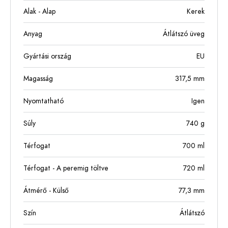
Alak - Alap
Kerek
Anyag
Átlátszó üveg
Gyártási ország
EU
Magasság
317,5
mm
Nyomtatható
Igen
Súly
740
g
Térfogat
700
ml
Térfogat - A peremig töltve
720
ml
Átmérő - Külső
77,3
mm
Szín
Átlátszó