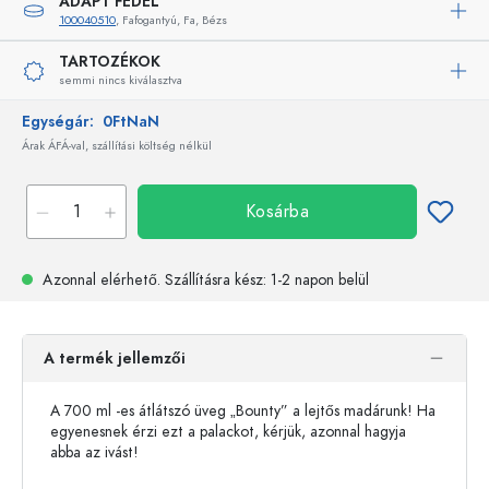
ADAPT FEDÉL
100040510
, Fafogantyú, Fa, Bézs
TARTOZÉKOK
semmi nincs kiválasztva
Egységár:
0FtNaN
Árak ÁFÁ-val, szállítási költség nélkül
Kosárba
Azonnal elérhető.
Szállításra kész
: 1-2 napon belül
A termék jellemzői
A 700 ml -es átlátszó üveg „Bounty” a lejtős madárunk! Ha
egyenesnek érzi ezt a palackot, kérjük, azonnal hagyja
abba az ivást!