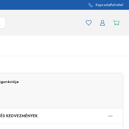
Kapcsolatfelvétel
mék és termékváltozat
A befőttes üvegekhez
Vásároljon most
igurációja
Vásároljon most
 ÉS KEDVEZMÉNYEK