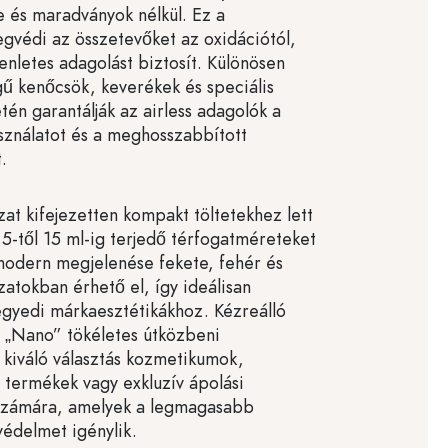
e és maradványok nélkül. Ez a
gvédi az összetevőket az oxidációtól,
enletes adagolást biztosít. Különösen
ű kenőcsök, keverékek és speciális
tén garantálják az airless adagolók a
ználatot és a meghosszabbított
.
at kifejezetten kompakt töltetekhez lett
s 5-től 15 ml-ig terjedő térfogatméreteket
 modern megjelenése fekete, fehér és
zatokban érhető el, így ideálisan
 egyedi márkaesztétikákhoz. Kézreálló
 „Nano” tökéletes útközbeni
s kiváló választás kozmetikumok,
 termékek vagy exkluzív ápolási
számára, amelyek a legmagasabb
védelmet igénylik.