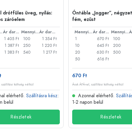
 drótfüles üveg, nyílás:
Óntábla „Jogger”, négyzet
es záróelem
fém, ezüst
nyiség
Ár darabonként
Mennyiség
Ár darabonként
Mennyiség
Ár darabonként
Mennyiség
1 405 Ft
100
1 354 Ft
1
670 Ft
100
1 387 Ft
250
1 220 Ft
10
645 Ft
200
1 383 Ft
540
1 217 Ft
20
630 Ft
500
50
616 Ft
t
670 Ft
 szállítási költség nélkül
Árak ÁFÁ-val, szállítási költség nélkül
al elérhető.
Szállításra kész
:
Azonnal elérhető.
Szállítá
n belül
1-2 napon belül
Részletek
Részletek