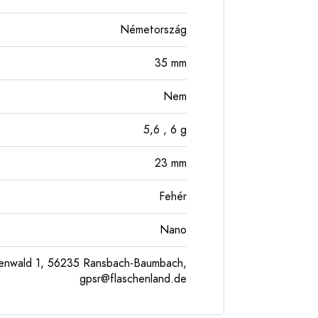
Németország
35
mm
Nem
5,6
, 6
g
23
mm
Fehér
Nano
enwald 1, 56235 Ransbach-Baumbach,
gpsr@flaschenland.de