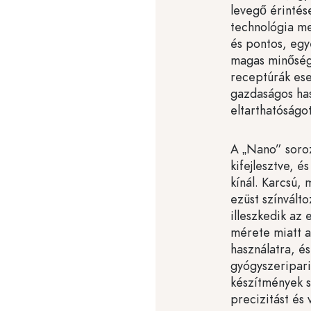
levegő érintés
technológia me
és pontos, egy
magas minőség
receptúrák ese
gazdaságos has
eltarthatóságot
A „Nano” soroz
kifejlesztve, é
kínál. Karcsú,
ezüst színválto
illeszkedik az
mérete miatt a
használatra, é
gyógyszeripari
készítmények 
precizitást és 