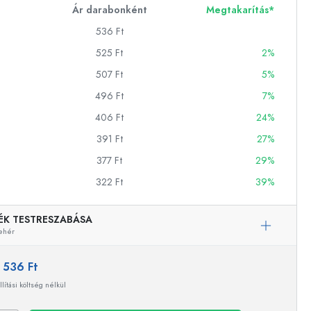
Ár darabonként
Megtakarítás*
536 Ft
ckok
525 Ft
2%
507 Ft
5%
palackok
496 Ft
7%
406 Ft
24%
391 Ft
27%
377 Ft
29%
322 Ft
39%
k
ballonok
ÉK TESTRESZABÁSA
ehér
:
536 Ft
llítási költség nélkül