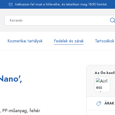
Iratkozzon fel most a hírlevélre, és takarítson meg 1850 forintot
Kozmetikai tartályok
Fedelek és zárak
Tartozékok
alackok
több mint 2500 ter
Az Ön konf
Nano',
Estal-Palackok
ÁRAK
Adagolópalackok
Airless adagolók
Szórópalackok
Roll-on palackok