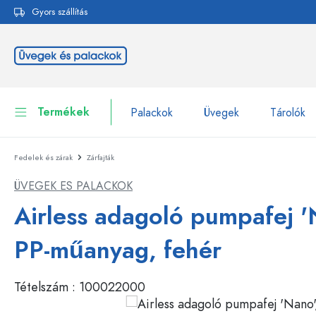
Gyors szállítás
reséshez
Ugrás a fő navigációhoz
Termékek
Palackok
Üvegek
Tárolók
Fedelek és zárak
Zárfajták
Palackok
Összes megjelenítése P
ÜVEGEK ES PALACKOK
Üvegek
Palackok márka szerint
Airless adagoló pumpafej '
WECK-palackok
Tárolók
PP-műanyag, fehér
Edények
Palackok funkció szerint
Tételszám :
100022000
Pipettás palackok
Kozmetikai tartályok
Csatos üvegpalackok