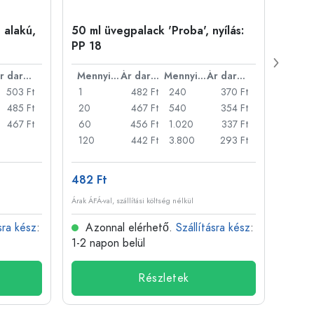
 alakú,
50 ml üvegpalack 'Proba', nyílás:
Kupa
PP 18
Ár darabonként
Mennyiség
Ár darabonként
Mennyiség
Ár darabonként
503 Ft
1
482 Ft
240
370 Ft
1
485 Ft
20
467 Ft
540
354 Ft
20
467 Ft
60
456 Ft
1.020
337 Ft
50
120
442 Ft
3.800
293 Ft
100
482 Ft
3 871
Árak ÁFÁ-val, szállítási költség nélkül
Árak ÁFÁ-
sra kész
:
Azonnal elérhető.
Szállításra kész
:
Azo
1-2 napon belül
1-2 n
Részletek