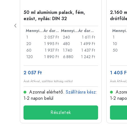
ny
50 ml alumínium palack, fém,
2.160 ml
ezüst, nyílás: DIN 32
drótfül
Ár darabonként
Mennyiség
Ár darabonként
Mennyiség
Ár darabonként
Men
22 Ft
1
2 057 Ft
240
1 611 Ft
1
18 Ft
20
1 995 Ft
480
1 499 Ft
10
14 Ft
60
1 937 Ft
1.740
1 437 Ft
50
11 Ft
120
1 890 Ft
6.880
1 242 Ft
2 057 Ft
1 405 F
Árak ÁFÁ-val, szállítási költség nélkül
Árak ÁFÁ-val,
 kész
:
Azonnal elérhető.
Szállításra kész
:
Azonn
1-2 napon belül
1-2 napo
Részletek