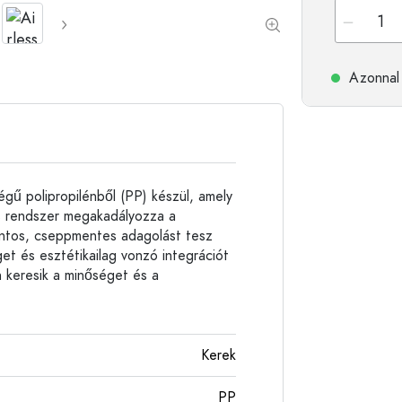
Alumíniumpalackok
Azonnal 
gű polipropilénből (PP) készül, amely
ss rendszer megakadályozza a
ontos, cseppmentes adagolást tesz
et és esztétikailag vonzó integrációt
n keresik a minőséget és a
Kerek
PP