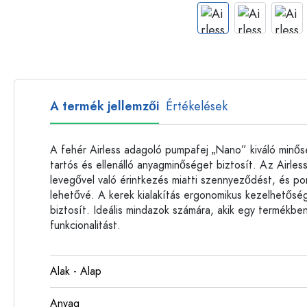
Műanyag palackok
A termék jellemzői
Értékelések
A fehér Airless adagoló pumpafej „Nano” kiváló minősé
tartós és ellenálló anyagminőséget biztosít. Az Airle
levegővel való érintkezés miatti szennyeződést, és p
lehetővé. A kerek kialakítás ergonomikus kezelhetőség
biztosít. Ideális mindazok számára, akik egy termékbe
funkcionalitást.
Alak - Alap
Anyag