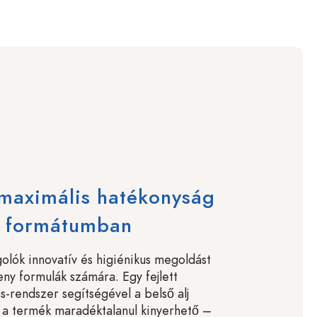
maximális hatékonyság
 formátumban
golók innovatív és higiénikus megoldást
eny formulák számára. Egy fejlett
s-rendszer segítségével a belső alj
 a termék maradéktalanul kinyerhető –