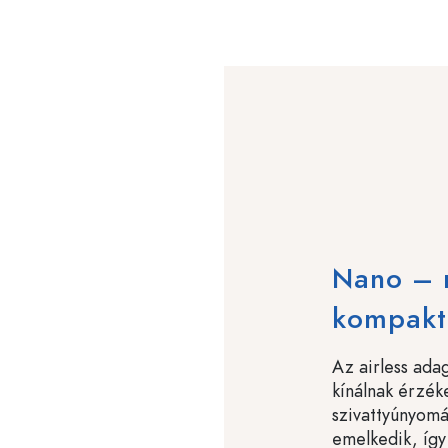
Nano – 
kompakt
Az airless ada
kínálnak érzék
szivattyúnyomá
emelkedik, így