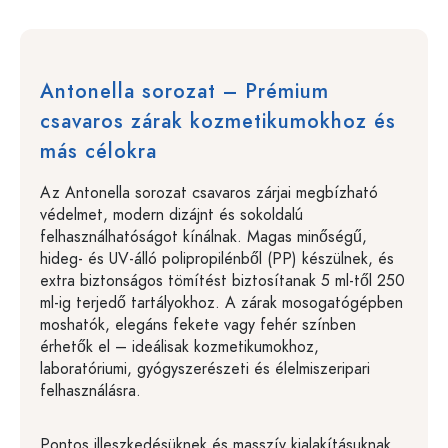
Antonella sorozat – Prémium
csavaros zárak kozmetikumokhoz és
más célokra
Az Antonella sorozat csavaros zárjai megbízható
védelmet, modern dizájnt és sokoldalú
felhasználhatóságot kínálnak. Magas minőségű,
hideg- és UV-álló polipropilénből (PP) készülnek, és
extra biztonságos tömítést biztosítanak 5 ml-től 250
ml-ig terjedő tartályokhoz. A zárak mosogatógépben
moshatók, elegáns fekete vagy fehér színben
érhetők el – ideálisak kozmetikumokhoz,
laboratóriumi, gyógyszerészeti és élelmiszeripari
felhasználásra.
Pontos illeszkedésüknek és masszív kialakításuknak