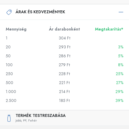
ÁRAK ÉS KEDVEZMÉNYEK
Mennyiség
Ár darabonként
Megtakarítás*
1
304 Ft
20
293 Ft
3%
50
286 Ft
5%
100
279 Ft
8%
250
228 Ft
25%
500
221 Ft
27%
1.000
214 Ft
29%
2.500
185 Ft
39%
TERMÉK TESTRESZABÁSA
Jobb,
PP,
Fehér