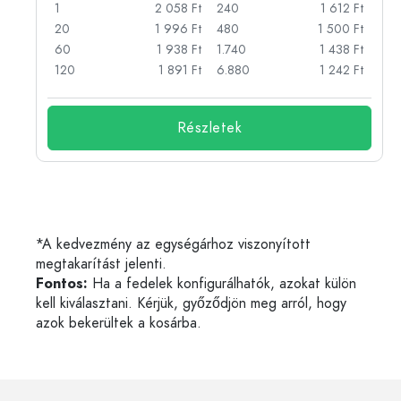
Ft
1
2 058 Ft
240
1 612 Ft
Ft
20
1 996 Ft
480
1 500 Ft
Ft
60
1 938 Ft
1.740
1 438 Ft
Ft
120
1 891 Ft
6.880
1 242 Ft
Részletek
*A kedvezmény az egységárhoz viszonyított
megtakarítást jelenti.
Fontos:
Ha a fedelek konfigurálhatók, azokat külön
kell kiválasztani. Kérjük, győződjön meg arról, hogy
azok bekerültek a kosárba.