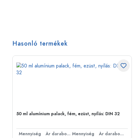
Hasonló termékek
50 ml alumínium palack, fém, ezüst, nyílás: DIN 32
bonként
Mennyiség
Ár darabonként
Mennyiség
Ár darabonként