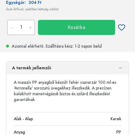
Egységár:
304 Ft
Árak ÁFÁ-val, szállítási költség nélkül
Kosárba
Azonnal elérhető.
Szállításra kész
: 1-2 napon belül
A termék jellemzői
A masszív PP anyagból készült fehér csavarzár 100 ml-es
'Antonella' sorozatú üvegekhez illeszkedik. A precízen
kialakított menetvágások biztos és szilárd illeszkedést
garantálnak.
Alak - Alap
Kerek
Anyag
PP