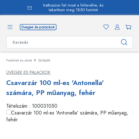
Iratkozzon fel most a hírlevélre, és
 tartalomra
takarítson meg 1850 forintot
Fedelek és zárak
Zárfajták
ÜVEGEK ES PALACKOK
Csavarzár 100 ml-es 'Antonella'
számára, PP műanyag, fehér
Tételszám :
100031050