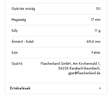
Gyártási ország
EU
Magasság
17
mm
Súly
11
g
Átmérő - Külső
69,6
mm
Szín
Fehér
Gyártó
Flaschenland GmbH, Am Kirchenwald 1,
56235 Ransbach-Baumbach,
gpsr@flaschenland.de
Értékelések